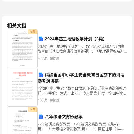
B.实践探究法
C.实物演示法
拟
D.实验教学法
试
相关文档
性。
付费
A.教育目的、教育目标
题
2024年高二地理教学计划（3篇）
B.教育目的、教育方针
C.教育方针、教育体制
2024年高二地理教学计划一、教学要求1.认真学习国家
A
教育部《基础教育课程改革纲要》、《地理课程标准》
D.教育方针、教育目的
和《考试说明》，落实教学目标。培养学生的地理素
9
阅读
0
收藏
质，二、明确教学任务高中文科地理教学内容多：从目
卷
A.分科课程为主
前高
B.活动课程为主
精编全国中小学生安全教育日国旗下的讲话
C.综合课程为主
附
参考演讲稿
D.校本课程为主
“全国中小学生安全教育日”国旗下的讲话参考演讲稿教师
5、属于意义识记的行为是（）。
解
们、同学们： 大家早上好！ 今天是第十七个“全国中小学
A.小明通过阅读成语故事记住了大量成语
生平安教育日”。为推进学生自护平安教育的有序开展，
1
阅读
0
收藏
培养学生珍爱生命、关爱生命认识，
析
付费
D.小明通过诵读法记忆并掌握英语单词
八年级语文背影教案
2024
6、教育产生的根本原因是（）。
八年级语文背影教案 八年级语文背影教案（通用9
年
篇） 八年级语文背影教案 篇1 二、回忆往事（2—
6） 三、再现“背影”，照应开头 课时计划 年月日