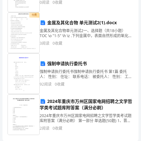
0
阅读
0
收藏
（星期）第周总节课时：教者：赵春
小
付费
学
金属及其化合物 单元测试2(1).docx
教
金属及其化合物单元测试2一、选择题（共18小题）
TOC \o "1-5" \h \z .下列金属中，表面自然形成的氧化层
师
能保护内层金属不被空气氧化的是（ ）A. K B. Na C. Fe
3
阅读
0
收藏
D. A
资
C.诊断性评价
格
D.标准参照评价
强制申请执行委托书
考
强制申请执行委托书强制申请执行委托书 第1篇 委托
A.立即包扎伤口
人： 性别： 住址： 联系电话： 被委托人： 性别： 工作
B.在伤口的近心端用绳子扎紧
单位： 联系电话：
试
92
阅读
0
收藏
《教
D.不作处理，直接送往医院
2024年重庆市万州区国家电网招聘之文学哲
育
A.知识、技能与情感
学类考试题库附答案（满分必刷）
B.难度、广度与深度
教
2024年重庆市万州区国家电网招聘之文学哲学类考试题
C.社会、儿童与学科
库附答案（满分必刷） 第一部分 单选题(50题) 1、晋代
化
游仙诗的代表作是（）A.左思B.刘琨C.郭璞D.孙绰【答
学
D.政治、经济与文
2
阅读
0
收藏
案】：C2、在“元曲四家”中
知