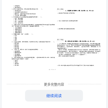
（区县）
《教
姓名
考
准
证号
育
………
年小学教师资格考试《教育教学知识与能力》模拟试题
2024
A
密
……….………
教
…
注意事项
：
封
………………
学
1、考试时间：120分钟，本卷满分为150分。
…
线
………………
知
…
内
……..………
………
识
不
………………
单选题(本大题共
小题
每小题
分
共
一、
20
，
2
，
40
…….
与
准
………………
答
…….
A.适应
能
更多完整内容
题
……………
B.对比
C.联觉
力》
D.综合
继续阅读
模
A.实习作业法