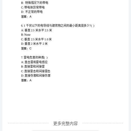
题）
完
整
A:不变
版
B:降低
注
C:None
D:增高
册
答案：D
工
程
师
复
习
考
试
更多完整内容