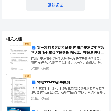
真
继续阅读
题
word
附
答
段解决,而非初始评审阶段
案
相关文档
付费
（典
第一次月考滚动检测卷-四川广安友谊中学数
学人教版七年级下册数据的收集、整理与描述综
型
合测评试卷（含答案详解）
四川广安友谊中学数学人教版七年级下册数据的收集、
答案：B
题）
整理与描述综合测评 考试时间：90分钟；命题人：教研
组考生注意：1、本卷分第I卷（选择题）和第Ⅱ卷（非选
2
阅读
0
收藏
择题）两部分，满分100分，考试时间90分钟2、
第
5.异常带电是指()
付费
I
物理333435读书提纲
A:通常是指“漏电”
部
（1）选修3-3、3-4、3-5板块选修3-5读书纲要内容要求
B:特殊情况下的带电
说明⑴内容及表达式：动量守恒定律内容：系统不受外
力或所受外力的合力为零时，系统的总动量保持不变。
分
C:带电体异常带电
3
阅读
0
收藏
85、动量动量守恒定律86、考据动量守恒定
D:不正常的带电
单