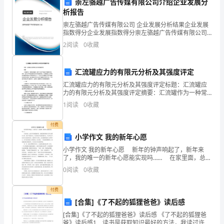
崇左骆越广告传媒有限公司介绍企业发展分
答案：A
选
析报告
题
崇左骆越广告传媒有限公司 企业发展分析结果企业发展
指数得分企业发展指数得分崇左骆越广告传媒有限公司
综合得分说明：企业发展指数根据企业规模、企业创
（50
2
阅读
0
收藏
A:垂直2.5米水平2.5米
新、企业风险、企业活力四个维度对企业发展情况进行
评价。
题）
B:None
汇流罐应力的有限元分析及其强度评定
1.
C:垂直2.5米水平1.0米
汇流罐应力的有限元分析及其强度评定标题：汇流罐应
D:垂直2米水平2米
机
力的有限元分析及其强度评定摘要：汇流罐作为一种常
见的容器，其在工业生产中起到了重要的作用。然而，
1
阅读
0
收藏
答案：C
由于工作环境的复杂性和内件物质的特性，汇流罐的应
床
力分布情
付费
运
7.雷电危害的种类()
小学作文 我的新年心愿
转
A:直击雷和雷电感应
小学作文 我的新年心愿 新年的钟声响起了，新年来
了，我的唯一的新年心愿能实现吗…… 在家里面，总是
时,
B:直接雷和间接雷
只有着孤独的我，而我的爸爸妈妈几乎天天都在上班，
0
阅读
0
收藏
我并不能说什么，而且我也不知道要说什么，生活在
C:直接雷击和间接雷击
常
付费
D:直接伤害和间接伤害
见
[合集]《了不起的狐狸爸爸》读后感
答案：A
[合集]《了不起的狐狸爸爸》读后感 《了不起的狐狸爸
的
爸》读后感1 读书是获取知识最好的方法，我读过许多