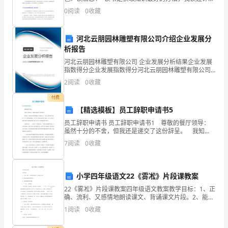
书，我最喜爱的一本书叫《了不起的狐狸爸爸》。
异
0
阅读
0
收藏
《了不起的狐狸爸爸》的作者是挪威作家罗尔德·达尔
常
河北云朋园林雕塑有限公司介绍企业发展分
有
析报告
(
河北云朋园林雕塑有限公司 企业发展分析结果企业发展
指数得分企业发展指数得分河北云朋园林雕塑有限公司
)A:
综合得分说明：企业发展指数根据企业规模、企业创
2
阅读
0
收藏
新、企业风险、企业活力四个维度对企业发展情况进行
评价。
绞
付费
【精选模板】员工辞职申请书5
手
员工辞职申请书 员工辞职申请书1 尊敬的餐厅领导：
B:
虽然十分的不舍，但我还是递交了这份辞呈。 我知
道，现在餐厅的发展需要大家竭尽全力，但由于我状态
7
阅读
0
收藏
不佳，和一些个人原因的影响，无法为公司做出相应的
温
升
小学四年级语文22《雾凇》片段课教案
异
22《雾凇》片段课教案四年级语文教案教学目标：1、正
确、流利、又感情地朗读课文、背诵课文片段。2、能说
常、
出雾凇的形成过程。3、感受雾凇的奇特美丽。一、
1
阅读
0
收藏
**** 导入，回顾设疑“寒江雪柳、玉树琼花，吉
机