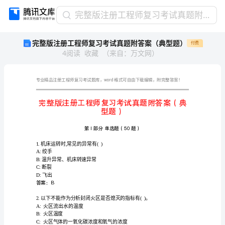
完
完整版注册工程师复习考试真题附答案（典型题）
整
完整版注册工程师复习考试真题附答案（典型题）
付费
版
4
阅读
收藏
（
来自
：
万文网
）
注
册
工
程
word
师
复
型
习