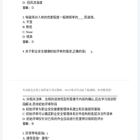
考
试
1.机床运转时,常见的异常有()
真
A:绞手
B:温升异常、机床转速异常
题
C:断裂
D:飞出
附
答案：B
答
案
A:火区流出水的温度
（典
B:火区温度
型
D:回风流温度
答案：D