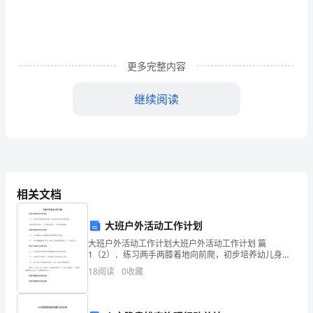
责
职
一
的销售
标
组织
执行销售政策
策略
指
的销售业务技能
目
；
下属
及
，
导下属
，
名
称
成情
保
实
本
域的市
占有率
销售
况，
证
现
区
场
和
目
销
更多完整内容
售
根据
业务发
的占有率
销售机构部门机构的经营
标
合
组织实施本
域市
公司
展
及
目
，配
公司
区
继续阅读
经
理
发计划
体实施方案
质
本协
合
支付资金
务
牌的提升
解客户
及具
，促进公司及
量
议
同
服
品
；了
需
责
所
职
二
属
动态
指
挖
潜在客户
并对客户
发情
行
踪
实
市
占有率
，
导下属
掘
，
开
况进
跟
；以
现公司
场
不
相关文档
机
标
大班户外活动工作计划
目
。
构
大班户外活动工作计划大班户外活动工作计划 篇
部
1（2）．练习两手两膝着地向前爬，初步培养幼儿身体
的协调性。《到小动物家去玩》、《小猫捉老鼠》、
18
阅读
0
收藏
根据
业务发
求
通过组织安排所管辖
域各客户群
察
参
交流等
式
门
公司
展需
，
区
到公司考
，
观
正
正
《小动物来做操》大班户外活动工作计划 篇2（2）．自
身的能力
机