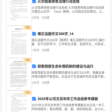
火灾隐患排查治理行动总结
合约生效建立
畅的客户沟通渠道
相关相关本次
拜访本
域的重
客户
监督
项
构
责
职
三
火灾隐患排查治理行动总结 火灾隐患排查治理行动总结
为落实xx文件：《xxx》精神，公司结合实际情况，认真
营
学习并贯彻执行，并进一步加强公司安全生产管理，提
对客户的定
访
情
时处
客户
投诉
提高客户
意度
建立长
良好
员
期
问
况，及
理
异议和
，以
：
，
期、
2
阅读
0
收藏
高公司消防安全管理水平，防范火灾事故，严防各类安
销
付费
部
稳
的
固
区
难忘话题作文300字_14
职
难忘话题作文300字【推荐】难忘话题作文300字汇编七
篇 在平日的学习、工作和生活里，说到作文，大家肯
位
定都不陌生吧，作文可分为小学作文、中学作文、大学
根据
的销售费
管控管
管控规定
销售机构部门机构的费
预算指标
组织
1
阅读
0
收藏
公司
用
理
及
用
，
下属严
作文（论文）。那要怎么写好作文呢？下面是小编
编
付费
责
职
四
号
预算指标完成销售任务
审核销售折扣
审核
控制并
断降低消费费
保
完成
探索西部生态补偿机制的建设与运行
照
，
，
、
不
用，
证
公司
探索西部生态补偿机制的建设与运行2023年，随着全球
职
环境问题的不断突出，社会对于生态保护的关注度不断
提升。西部地区的生态保护问题尤为突出，为了加强生
售费
控制
用
位
2
阅读
0
收藏
态保护发展，探索西部生态补偿机制的建设和运行已成
为刻
类
付费
2025年公司文员年终工作总结参考模板
依据
的销售
务规定
质
本协
合
支付资金
务特
通过
推广部
公司
服
及
量
议
同
服
点，
与
、
别
2025年公司文员年终工作总结参考模板在对过去一年工
中
作的回顾中，我对照德、能、勤、绩四项标准，全力以