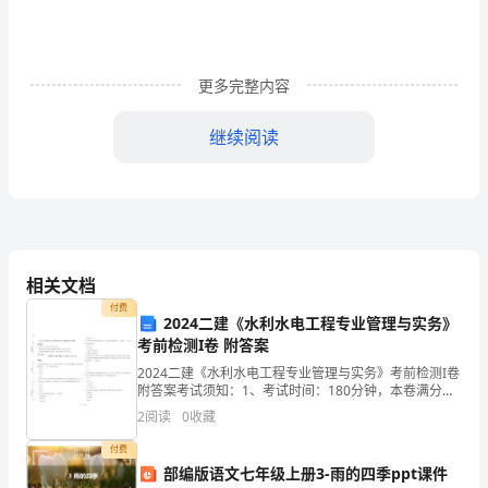
本
敬
更多完整内容
爱
的
继续阅读
党
组
织：
相关文档
民
付费
阶级局限性。
2024二建《水利水电工程专业管理与实务》
本
考前检测I卷 附答案
思
2024二建《水利水电工程专业管理与实务》考前检测I卷
附答案考试须知：1、考试时间：180分钟，本卷满分为
想
120分。 2、请首先按要求在试卷的指定位置填写您的姓
2
阅读
0
收藏
名、准考证号等信息。 3、请仔细阅读各
是
付费
部编版语文七年级上册3-雨的四季ppt课件
中