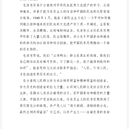
为
本
4
月
思
想
汇
报
范
文：
以
民
为