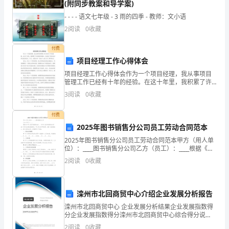
(附同步教案和导学案)
华
- - - - 语文七年级 - 3 雨的四季 - 教师：文小语
2
阅读
0
收藏
民
族
付费
项目经理工作心得体会
源
项目经理工作心得体会作为一个项目经理，我从事项目
管理工作已经有十年的经验。在这十年里，我积累了许
远
的历史阶段。
多经验和教训，也收获了很多成功和失败的经历。今
3
阅读
0
收藏
天，我想分享一些我个人的工作心得和体会。首先，作
流
为一个项目
付费
长
2025年图书销售分公司员工劳动合同范本
的
2025年图书销售分公司员工劳动合同范本甲方（用人单
位）：____图书销售分公司乙方（员工）：____根据《中
优
华人民共和国劳动法》、《中华人民共和国劳动合同
2
阅读
0
收藏
法》及有关法律法规的规定，甲乙双方在平等自愿
才是创造世界历史的动力。”
秀
文
滦州市北回商贸中心介绍企业发展分析报告
滦州市北回商贸中心 企业发展分析结果企业发展指数得
化
分企业发展指数得分滦州市北回商贸中心综合得分说
明：企业发展指数根据企业规模、企业创新、企业风
2
阅读
0
收藏