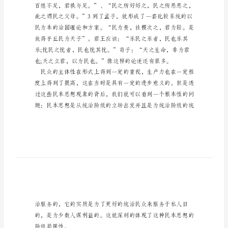
为
敬爱的党组织：
本
4
月
思
想
汇
报
范
文：
以
民