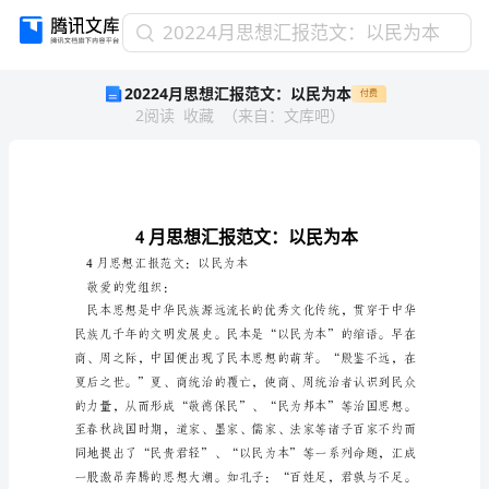
20224
20224月思想汇报范文：以民为本
月
20224月思想汇报范文：以民为本
付费
思
2
阅读
收藏
（
来自
：
文库吧
）
想
汇
报
范
文：
以
民
4月思想汇报范文：以民为本