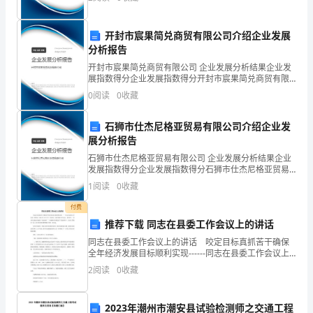
传
险、企业活力四个维度对企业发展情况进行评价。该企
业的综合
统，
开封市宸果简兑商贸有限公司介绍企业发展
贯
分析报告
开封市宸果简兑商贸有限公司 企业发展分析结果企业发
穿
展指数得分企业发展指数得分开封市宸果简兑商贸有限
公司综合得分说明：企业发展指数根据企业规模、企业
于
0
阅读
0
收藏
创新、企业风险、企业活力四个维度对企业发展情况进
行评
中
石狮市仕杰尼格亚贸易有限公司介绍企业发
展分析报告
华
石狮市仕杰尼格亚贸易有限公司 企业发展分析结果企业
民
发展指数得分企业发展指数得分石狮市仕杰尼格亚贸易
有限公司综合得分说明：企业发展指数根据企业规模、
1
阅读
0
收藏
企业创新、企业风险、企业活力四个维度对企业发展情
族
况进
付费
几
推荐下载 同志在县委工作会议上的讲话
千
同志在县委工作会议上的讲话 咬定目标真抓苦干确保
全年经济发展目标顺利实现------同志在县委工作会议上
的讲话（2024年8月2日）同志们：这次县委工作会议，
年
2
阅读
0
收藏
是在省十一次党代会提出的建设“西部强省”
的
2023年潮州市潮安县试验检测师之交通工程