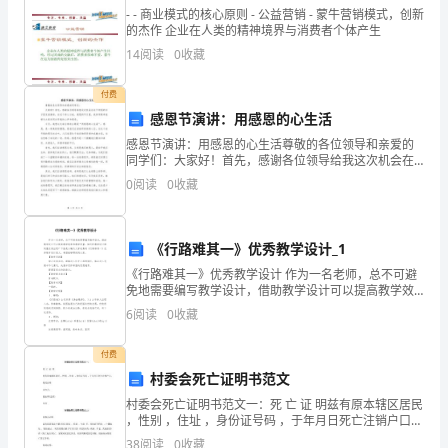
- - 商业模式的核心原则 - 公益营销 - 蒙牛营销模式，创新
人
的杰作 企业在人类的精神境界与消费者个体产生
14
阅读
0
收藏
教
版
付费
感恩节演讲：用感恩的心生活
义
感恩节演讲：用感恩的心生活尊敬的各位领导和亲爱的
同学们：大家好！首先，感谢各位领导给我这次机会在
务
这个特别的日子里发表演讲。在这个待人以诚、感恩的
0
阅读
0
收藏
节日里，我非常荣幸能够与大家共同分享我的心声和感
教
受。今天
育
《行路难其一》优秀教学设计_1
新
《行路难其一》优秀教学设计 作为一名老师，总不可避
免地需要编写教学设计，借助教学设计可以提高教学效
课
率和教学质量。如何把教学设计做到重点突出呢？下面
6
阅读
0
收藏
是小编为大家收集的《行路难其一》优秀教学设计范文
程
付费
标
村委会死亡证明书范文
村委会死亡证明书范文一：死 亡 证 明兹有原本辖区居民
准
，性别 ，住址 ，身份证号码 ，于年月日死亡注销户口。
特此证明承办人：派出所(盖章)年月村委会死亡证明书范
38
阅读
0
收藏