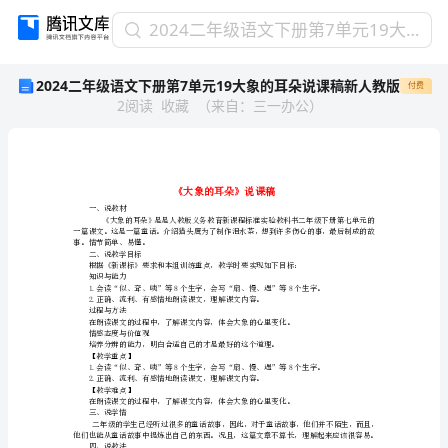
2024
2024二年级语文下册第7单元19大象的耳朵说课稿新人教版
二
2024二年级语文下册第7单元19大象的耳朵说课稿新人教版
付费
年
2
阅读
收藏
（
来自
：
三一办公
）
级
语
文
下
册
第
一、说教材
7
事。情节简单、易懂。