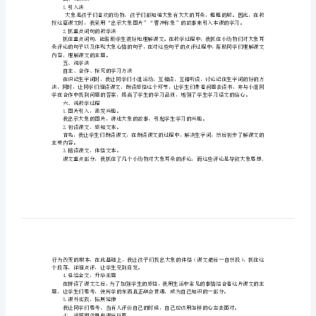
单
二、说教学目标
知识与能力
元
19
过程与方法
大
情感态度与价值观
象
【教学重点】
的
【教学难点】
耳
三、说学情
朵
四、说教法
说
1.引入法
课