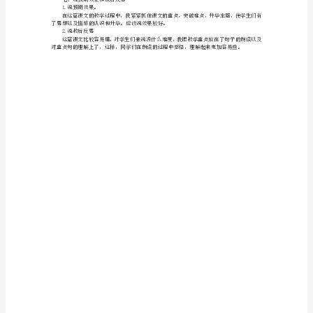
2.抓重点词句的教学法
稿
内容，理解课文的主题。
新
五、说学法
自主、合作、探究的学习方法
人
教
六、说教学过程
版
1.图片引入，激发兴趣。
《大
2.初读课文，感知文本。
象
主要内容。
3.精读课文，体悟文本。
的
耳
朵》
说