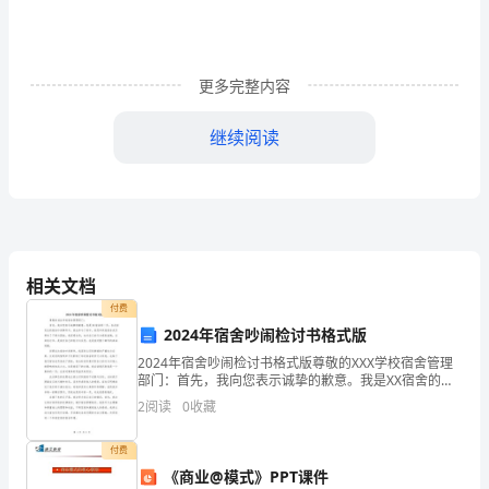
课
稿
更多完整内容
一、
说
继续阅读
教
个段落，详细点评，让学生受到启发。
材
4.总结全文，升华主题
《大
5.课外实践，拓展延伸
相关文档
象
付费
的
七、说预期效果和课后反思
2024年宿舍吵闹检讨书格式版
1.说预期效果。
耳
2024年宿舍吵闹检讨书格式版尊敬的XXX学校宿舍管理
部门：首先，我向您表示诚挚的歉意。我是XX宿舍的一
了思想以及情感的认识和升华。应该说效果较好。
员，在此前发生的宿舍吵闹事件中，我也参与了其中，
朵》
2
阅读
0
收藏
给您和其他宿舍成员带来了不便与困扰。我深感自责，
2.说教后反思
是
付费
《商业@模式》PPT课件
是