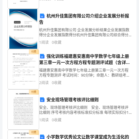
实
文二：居委会证明兹有我居委会户籍(常住
验
杭州升佳集团有限公司介绍企业发展分析报
教
告
杭州升佳集团有限公司 企业发展分析结果企业发展指数
科
得分企业发展指数得分杭州升佳集团有限公司综合得分
说明：企业发展指数根据企业规模、企业创新、企业风
书
1
阅读
0
收藏
险、企业活力四个维度对企业发展情况进行评价。该企
业的
付费
二
强化训练福建惠安惠南中学数学七年级上册
第三章一元一次方程方程专题测评试题（含详细
年
解析）
福建惠安惠南中学数学七年级上册第三章一元一次方程
级
方程专题测评 考试时间：90分钟；命题人：教研组考生
注意：1、本卷分第I卷（选择题）和第Ⅱ卷（非选择题）
2
阅读
0
收藏
两部分，满分100分，考试时间90分钟2、答卷前
下
付费
册
安全现场管理考核评比细则
第
安全、现场管理考核评比细则 安全、现场管理考核评
比细则 序号考核内容考核标准扣分标准 每项实际扣分1
安全规章制度完善及执行情况是否健全和完善，执行率
七
1
阅读
0
收藏
是否达到100%。不完善或未执行扣10分/项2安全
单
付费
小学数学优秀论文让数学课堂成为生活化的