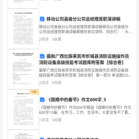
部分学校或专业会要求提供CV和PS，商科专
能
移动公司县级分公司总经理竞职演讲稿
好，
4）铺贴:
移动公司县级分公司总经理竞职演讲稿移动公司县级分
一、
公司总经理竞职演讲稿尊敬的各位领导、同志们： 大
家好！首先要感谢长期关心、支持和帮助我的领导和同
材
2
阅读
0
收藏
事，感谢在座各位领导和同志们给我这次竞聘的机会。
灰比为0.5左右做到随刷随铺）。
料
要
最新广西壮族来宾市忻城县消防设施操作员
求
消防设备高级技能考试题库附答案【综合卷】
1）
最新广西壮族来宾市忻城县消防设施操作员消防设备高
石
级技能考试题库附答案【综合卷】 第一部分 单选题(50
题) 1、气体灭火系统气压强度试验不符合规定的是：（
材
2
阅读
0
收藏
）A.试验前，必须用加压介质进行预试验
及
付费
施
《我眼中的春节》作文600字_5
工
《我眼中的春节》作文600字精选《我眼中的春节》作文
配
600字10篇 在学习、工作、生活中，大家总免不了要
接触或使用作文吧，作文是由文字组成，经过人的思想
套
1
阅读
0
收藏
考虑，通过语言组织来表达一个主题意义的文体
材
料