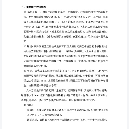
要
求
石
材：
的围挡，避免施工过程中交叉影响。
表
观
密
度
的尺寸和做法，各部位
一
四、施工工艺流程
般
为
2.5~2.7t/m3；
抗