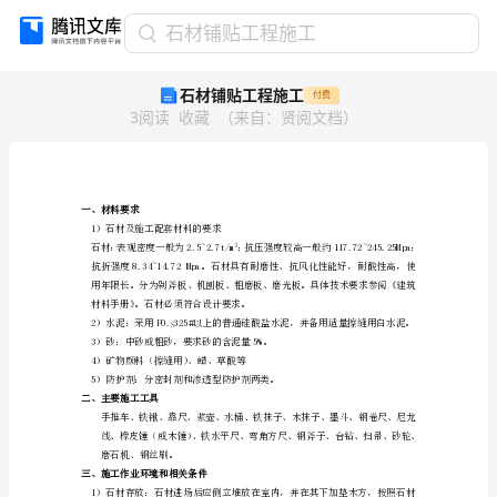
石
石材铺贴工程施工
材
石材铺贴工程施工
付费
铺
3
阅读
收藏
（
来自
：
贤阅文档
）
贴
工
程
施
工
一、材料要求
石材及施工配套材料的要求
一、
1）
3
材