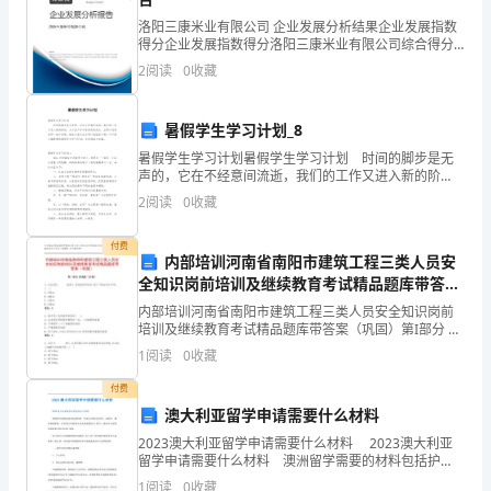
8.34~14.72
洛阳三康米业有限公司 企业发展分析结果企业发展指数
得分企业发展指数得分洛阳三康米业有限公司综合得分
Mpa。
说明：企业发展指数根据企业规模、企业创新、企业风
2
阅读
0
收藏
险、企业活力四个维度对企业发展情况进行评价。该企
业的
石
暑假学生学习计划_8
面。
材
暑假学生学习计划暑假学生学习计划 时间的脚步是无
具
声的，它在不经意间流逝，我们的工作又进入新的阶
段，为了在工作中有更好的成长，立即行动起来写一份
2
阅读
0
收藏
计划吧。相信大家又在为写计划犯愁了吧？以下是小编
有
整理的
付费
耐
内部培训河南省南阳市建筑工程三类人员安
全知识岗前培训及继续教育考试精品题库带答案
磨
地面弹出石材分格线。
（巩固）
内部培训河南省南阳市建筑工程三类人员安全知识岗前
性、
培训及继续教育考试精品题库带答案（巩固）第I部分 单
选题（50题）1. 边长超过 的洞口,四周设防护栏杆,洞口
1
阅读
0
收藏
下张拉安全平网。( )A:
抗
付费
风
澳大利亚留学申请需要什么材料
上，按铺贴顺序堆放整齐备用）。
化
2023澳大利亚留学申请需要什么材料 2023澳大利亚
留学申请需要什么材料 澳洲留学需要的材料包括护
照、毕业证(或在读证明)、成绩单、雅思成绩单等。此外
性
1
阅读
0
收藏