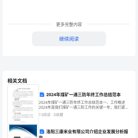
压
强
更多完整内容
度
较
继续阅读
高
一
基层弹线
基层处理
般
约
相关文档
勾缝
打蜡
饰面清理
117.72~245.25Mpa；
2024年煤矿一通三防年终工作总结范本
抗
2024年煤矿一通三防年终工作总结范本一、工作概述
五、主要施工技术措施
2024年是我们煤矿一通三防工作的关键一年，我们紧紧
折
围绕“安全、高效、科学、绿色”的工作理念，坚持以人为
13
阅读
0
收藏
本，全力推进煤矿一通三防工作的深入开展。通过对
强
洛阳三康米业有限公司介绍企业发展分析报
度
告