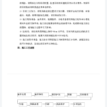
料
要
材料手册》。石材必须符合设计要求。
求
S
石
3）砂：中砂或粗砂，要求砂的含泥
材
4）矿物颜料（擦缝用）、蜡、草酸等
及
5
二、主要施工工具
施
工
配
磨石机、钢丝刷。
套
三、施工作业环境和相关条件
材
料
的
的石材提前将其挑选出来单独存放。