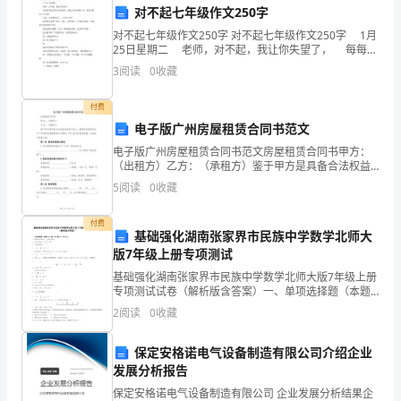
入
2.知识传授
对不起七年级作文250字
点
对不起七年级作文250字 对不起七年级作文250字 1月
25日星期二 老师，对不起，我让你失望了， 每每看
见您对我失望的表情，我的心也不经酸一次，我好对您
锻
3
阅读
0
收藏
说：对不起！ 可是，后来想想说
炼
付费
电子版广州房屋租赁合同书范文
写
止，不要给主人带来不便。
电子版广州房屋租赁合同书范文房屋租赁合同书甲方：
作
（出租方）乙方：（承租方）鉴于甲方是具备合法权益
的房屋产权人，愿意将其拥有的位于广州市的房屋租赁
5
阅读
0
收藏
能
给乙方使用，甲乙双方经友好协商，达成如下租赁合
3.写作训练
同：第一条
力
付费
基础强化湖南张家界市民族中学数学北师大
版7年级上册专项测试
的
基础强化湖南张家界市民族中学数学北师大版7年级上册
文
专项测试试卷（解析版含答案）一、单项选择题（本题
共10小题，每小题2分，共20分）1、在四边形ABCD
2
阅读
0
收藏
章
中，的对角是（）A． B． C．
一、
保定安格诺电气设备制造有限公司介绍企业
发展分析报告
教
保定安格诺电气设备制造有限公司 企业发展分析结果企
出太长的句子。