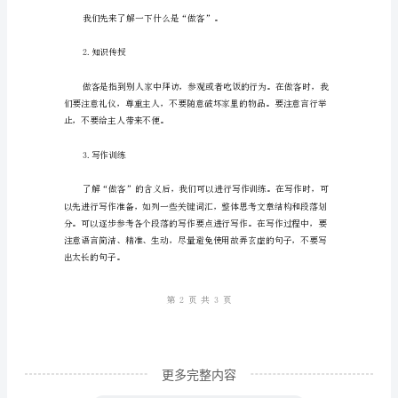
意：
三、教学难点
此
文
1.如何培养学生的写作能力。
章
由
2.如何引导学生进行写作。
生
成，
四、教学准备
不
代
表
人
类
更多完整内容