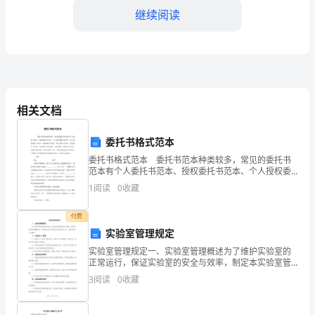
观
继续阅读
点。
小
学
语
相关文档
文
委托书格式范本
教
委托书格式范本 委托书范本种类较多，常见的委托书
五、教学过程
案：
范本有个人委托书范本、授权委托书范本、个人授权委
托书范本、法人授权委托书范本、收款委托书范本、银
1
阅读
0
收藏
行委托书范本、房屋委托书范本、单位委托书范本等，
以
付费
“做
1.引入教学
实验室管理规定
客”
实验室管理规定一、实验室管理概述为了维护实验室的
正常运行，保证实验室的安全与效率，制定本实验室管
为
理规定。本规定适用于所有使用实验室的人员，并要求
3
阅读
0
收藏
所有人员遵守。二、实验室入口管理1. 实验室入口设有
切
门禁