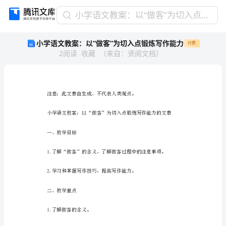
小
小学语文教案：以“做客”为切入点锻炼写作能力
学
小学语文教案：以“做客”为切入点锻炼写作能力
付费
语
2
阅读
收藏
（
来自
：
贤阅文档
）
文
教
案：
以
“做
客”
为