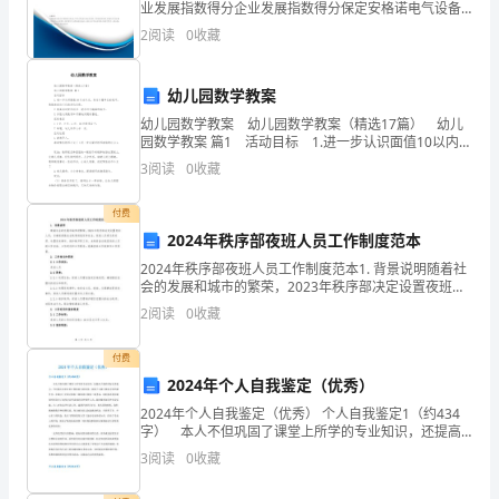
业发展指数得分企业发展指数得分保定安格诺电气设备
学
制造有限公司综合得分说明：企业发展指数根据企业规
2
阅读
0
收藏
模、企业创新、企业风险、企业活力四个维度对企业发
目
展情
标
幼儿园数学教案
幼儿园数学教案 幼儿园数学教案（精选17篇） 幼儿
1.
园数学教案 篇1 活动目标 1.进一步认识面值10以内以
元、角为计量单位的纸币，熟练地说出它们的单位名
了
3
阅读
0
收藏
称。 2.提高同时使用纸币、硬
解
付费
2024年秩序部夜班人员工作制度范本
“做
2024年秩序部夜班人员工作制度范本1. 背景说明随着社
客”
会的发展和城市的繁荣，2023年秩序部决定设置夜班人
员，以确保夜晚社会秩序的稳定和安全。夜班人员将负
2
阅读
0
收藏
的
责巡逻、处置突发事件、维护秩序等工作。本制度
含
付费
2024年个人自我鉴定（优秀）
义，
2024年个人自我鉴定（优秀） 个人自我鉴定1（约434
字） 本人不但巩固了课堂上所学的专业知识，还提高
了
了我的实际动手能力，平时我还非常注重计算机能力的
3
阅读
0
收藏
培养，涉猎了大量计算机方面的课外书，并通过了全
解