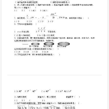
七
ABC5D－5
级
数
学
上
·
·
·
a
b
0
学
4．下列各组数中，运算结果相等的是（）
期
期
5．下列说法正确的是（）
中
则a-b+c-d的值为（）