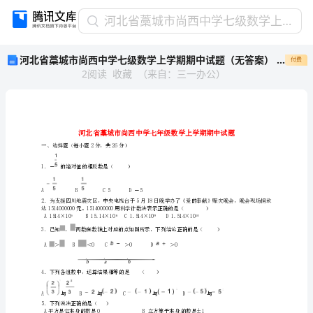
河
河北省藁城市尚西中学七级数学上学期期中试题（无答案） 新人教版
北
河北省藁城市尚西中学七级数学上学期期中试题（无答案） 新人教版
付费
省
2
阅读
收藏
（
来自
：
三一办公
）
藁
城
市
尚
西
中
一、选择题（每小题2分，共26分）
学
1．－的绝对值的相反数是（）