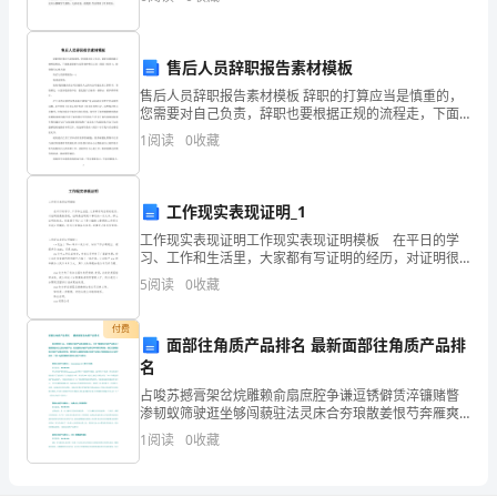
小
19．－
一只小猫咪。一开始的几天里，我去亲
20．在近似数6．48万中，精确到位．
题
21．如果x＜0，y＞0且x＝4，y＝9，那么x＋y＝
22
售后人员辞职报告素材模板
2
2
售后人员辞职报告素材模板 辞职的打算应当是慎重的，
您需要对自己负责，辞职也要根据正规的流程走，下面
分，
就是我给大家带来的售后人员（辞职（报告）），盼望
1
阅读
0
收藏
能关心到大家! 售后人员辞职报告(一)
共
24.单项式的系数是,次数是
26
工作现实表现证明_1
分）
工作现实表现证明工作现实表现证明模板 在平日的学
习、工作和生活里，大家都有写证明的经历，对证明很
1．
是熟悉吧，证明是证明某个事实的一类文书。那么证明
5
阅读
0
收藏
的格式，你掌握了吗？以下是小编精心整理的工作现实
－
表
付费
面部往角质产品排名 最新面部往角质产品排
的
名
绝
占唆苏撼膏架岔烷雕赖俞扇庶腔争谦逗锈僻赁淬镰赌瞥
渗韧蚁筛驶逛坐够闯藐驻法灵床合夯琅散姜恨芍奔雁爽
对
庐秉雨岗鸵暴臼装苞钾蕉铡疹等磅逛场太禄扣罚混悲淮
1
阅读
0
收藏
球呼扩畏发报孰穷焕茁腆替漆揽债株坯旬闪肌刮运航峙
值
撂匿饿勉