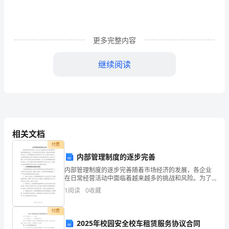
省
藁
更多完整内容
城
继续阅读
市
尚
西
中
A2B3CD4
相关文档
学
付费
大于10
计算X（X+1）/2的值
输入X
七
内部管理制度的逐步完善
A6B21C156D231
内部管理制度的逐步完善随着市场经济的发展，各企业
年
在日常经营活动中面临着越来越多的挑战和风险。为了
规范企业的日常运作，提高企业的效率和竞争力，内部
1
阅读
0
收藏
级
管理制度逐步完善成为了每个企业的必然选择。内部管
理制度的
数
付费
2025年校园安全校车租赁服务协议合同