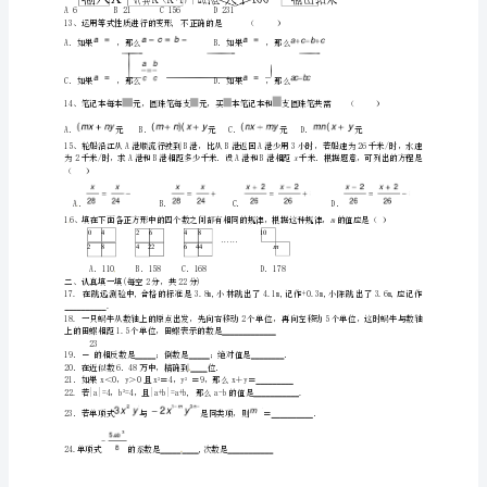
试
A1B3C1或3D2或-1
题
（无
A1个B2个C3个D4个
8．下列说法正确的是()
答
Axyz没有系数;B不是整式;
32
案）
C42是一次单项式;D8x-5是一次二项式
新
这根很粗的面条拉成了许多细的面条，如图所示：
人
这样捏合到可以拉出128根面条是在第几次后（）
教
A5次B6次C7次D64次
10.下
版
河
北