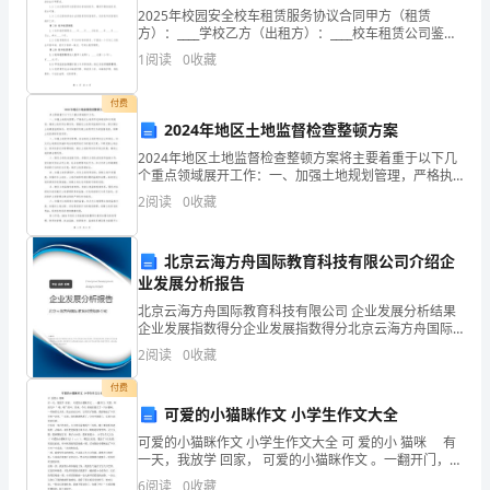
学
2025年校园安全校车租赁服务协议合同甲方（租赁
方）：____学校乙方（出租方）：____校车租赁公司鉴于
上
甲方需租赁乙方校车以保障校园师生出行安全，经双方
1
阅读
0
收藏
友好协商，特订立本合同，共同遵守以下条款：第一
学
付费
期
2024年地区土地监督检查整顿方案
期
（）
2024年地区土地监督检查整顿方案将主要着重于以下几
个重点领域展开工作：一、加强土地规划管理，严格执
中
行土地利用总体规划和专项规划，确保土地利用合理有
2
阅读
0
收藏
序。要强化土地利用监测和评估，建立健全土地调查监
试
测体
北京云海方舟国际教育科技有限公司介绍企
题
1
0
4
2
6
4
8
业发展分析报告
……
2
8
4
22
6
44
一、
北京云海方舟国际教育科技有限公司 企业发展分析结果
企业发展指数得分企业发展指数得分北京云海方舟国际
选
教育科技有限公司综合得分说明：企业发展指数根据企
2
阅读
0
收藏
二、认真填一填(每空2分，共22分)
业规模、企业创新、企业风险、企业活力四个维度对企
择
业发
付费
.
可爱的小猫眯作文 小学生作文大全
题
可爱的小猫眯作文 小学生作文大全 可 爱的小 猫咪 有
上的田螺相距1.5个单位，田螺表示的数是
（每
一天，我放学 回家， 可爱的小猫眯作文 。一翻开门，突
23
然，听到几声“ 喵。喵”的叫。原来，今天 妈妈给我买了
6
阅读
0
收藏