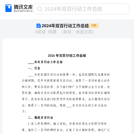
2024
2024年双百行动工作总结
年
2024年双百行动工作总结
付费
双
4
阅读
收藏
（
来自
：
尚阅文库
）
百
行
动
工
作
总
____年双百行动工作总结
结
一、引言