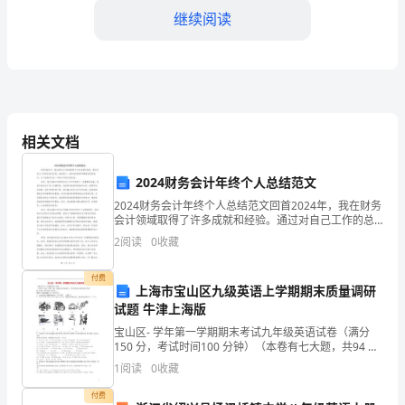
是
继续阅读
我
国
双
百
相关文档
行
2024财务会计年终个人总结范文
动
三、经济发展
2024财务会计年终个人总结范文回首2024年，我在财务
的
会计领域取得了许多成就和经验。通过对自己工作的总
结和反思，我发现了一些成功的因素和需要改进的地
2
阅读
0
收藏
重
方。以下是我对过去一年的工作进行的总结。首先，我
在
要
付费
上海市宝山区九级英语上学期期末质量调研
了预期目标。
试题 牛津上海版
一
宝山区- 学年第一学期期末考试九年级英语试卷（满分
年，
150 分，考试时间100 分钟）（本卷有七大题，共94 小
题。试题均采用连续编号。所有答案务必按照规定在答
1
阅读
0
收藏
也
题纸上完成，做在试卷上不给分。）Part
付费