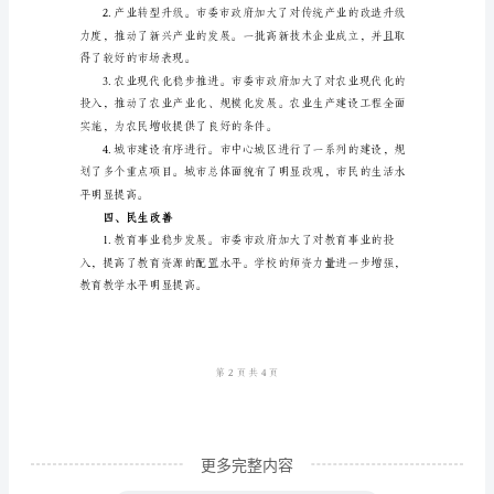
务。
百
行
动
工
作
总
结
一、
了合力。
引
言
____
年
更多完整内容