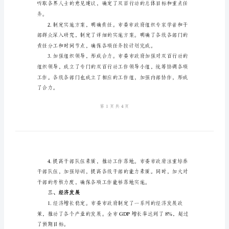
2024
年
双
百
行
动
工
下：
作
二、推进双百行动
总
结
____
年
双