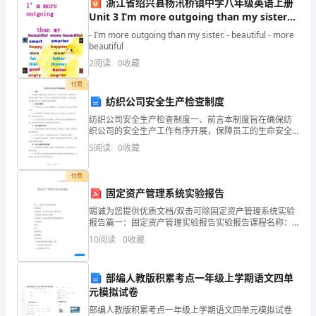
得了较好的市场表现。
是
浙江省绍兴县杨汛桥镇中学八年级英语上册
Unit 3 I’m more outgoing than my sister
我
Period 2课件 （新版）人教新目标版
- I’m more outgoing than my sister. - beautiful - more
beautiful
国
2
阅读
0
收藏
现
付费
代
纺织公司安全生产检查制度
纺织公司安全生产检查制度一、前言本制度旨在确保纺
化
织公司的安全生产工作有序开展，保障员工的生命安全
与财产安全。所有员工必须遵守和执行本制度，以最大
5
阅读
0
收藏
建
程度减少事故的发生，提高生产效率和质量。二、组织
平明显提高。
和管理1
设
付费
四、民生改善
固定资产管理系统实验报告
的
竭诚为您提供优质文档/双击可除固定资产管理系统实验
关
报告篇一：固定资产管理实验报告实验报告课程名称：
会计信息系统与理论实务实验项目：固定资产管理实验
10
阅读
0
收藏
类型：综合性□设计性□验证性□专业班别：姓名：学
键
号：实
时
教育教学水平明显提高。
部编人教版积累考点一年级上学期语文四单
元模拟试卷
期。
部编人教版积累考点一年级上学期语文四单元模拟试卷