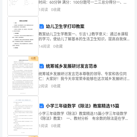
党
时间：60分钟 满分：100分题号一二三总分得分一、积
累与运用(40分)1. 选择正确的读音下面画秋______（qiū
1
阅读
0
收藏
qūi） 蓝_
中
央
幼儿卫生学打印教案
教案幼儿卫生学教案一、引言1.2教学意义：通过本课程
高
的学习，使幼儿了解基本的生活卫生知识，提高自我保
护能力，促进身心健康发展。1.3教学方法：采用讲解、
度
14
阅读
0
收藏
示范、互动等方式，引导幼儿积极参与，培养自主学
重
付费
统筹城乡发展研讨发言范本
视
统筹城乡发展研讨发言范本尊敬的领导、专家和各位同
双
仁：大家好！我今天非常荣幸能够在这次城乡发展研讨
会上发表我的观点和建议。城乡发展作为一个重要的议
2
阅读
0
收藏
百
题，关乎国家的经济建设和社会稳定，也是我们面临的
一个全面
行
小学三年级数学《除法》教案精选15篇
动，
小学三年级数学《除法》教案精选15篇小学三年级数学
《除法》教案1 一、教材分析 有余数的除法是在学生
部
已经理解了除法的意义和表内除法的基础上，通过单元
1
阅读
0
收藏
主题图创设情境逐步引入有余数的除法问题，使学
署