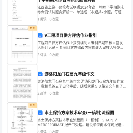
江西省上饶市民校考试联盟2024年高一物理下学期期末
XX
综合测试试题含解析一、单选题（本题共7小题，每题4
分，共28分）1、下列四幅图中，能大致反映自由落体运
年，
1
阅读
0
收藏
设的整体推动。
动图像的是( )A.B.C.D.2、从牛顿第
xxx
付费
9工程项目供方评估作业指引
社
工程项目供方评估作业指引编制人编制日期审核人签发
人修订记录日 期修订状态修改内容修改人审核人签发人
区
目的通过对供方采购过程及履约情况的评估，强化供方
3
阅读
0
收藏
管理，确保工程项目供方资质以及其所提供的产品及服
在
务的
街
游洛阳龙门石窟九年级作文
道
游洛阳龙门石窟九年级作文 游洛阳龙门石窟九年级作文
我和爸爸去了白马寺后，随后就乘５３路公交车到了
办
离洛阳市区南１２公里的龙门石窟。这里两山对峙，满
2
阅读
0
收藏
山翠柏，长桥飞架，清泉绿水，伊水从其间北去，形成
了
党
付费
委
水土保持方案技术审查(一稿制)流程图
水土保持方案技术审查流程图（一稿制） SHAPE \*
的
MERGEFORMAT 报告书受理。建设单位向水保司报送材
料，包括申请审批的函、技术审查意见各2份，报告书3
8
阅读
0
收藏