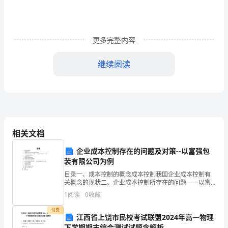
终
总
更多完整内容
结
继续阅读
范
文
各
位
相关文档
目标。
领
企业成本控制存在的问题及对策--以富强包
导、
装有限公司为例
同
目录一、成本控制的概念成本控制我国企业成本控制有
关概念的现状二、企业成本控制所存在的问题——以富
志
强包装有限公司为例企业规模小成本高行业竞争大成本
1
阅读
0
收藏
控制意识淡薄成本核算方法选择模糊安全管理存在问题
三、企业
们：
付费
江西省上饶市民校考试联盟2024年高一物理
下学期期末综合测试试题含解析