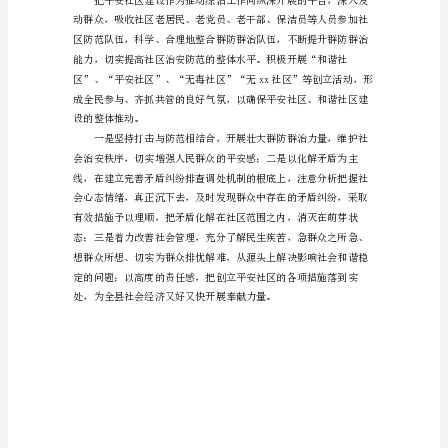
总
结
范
为建设和谐平安社区提供有力保证。
文
最
新
社
区
综
合
治
理
年