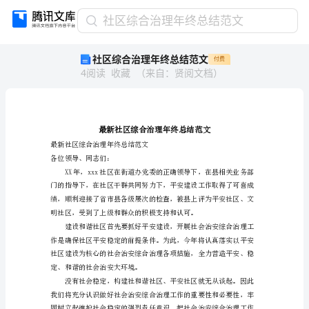
社
社区综合治理年终总结范文
区
社区综合治理年终总结范文
付费
综
4
阅读
收藏
（
来自
：
贤阅文档
）
合
治
理
年
终
总
最新社区综合治理年终总结范文
各位领导、同志们：
结