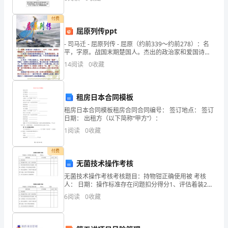
正
份（含光盘1份）和其他相关材料。注
确
付费
屈原列传ppt
领
- 司马迁 - 屈原列传 - 屈原（约前339～约前278）：名
导
平，字原。战国末期楚国人。杰出的政治家和爱国诗
人。 1.作为一位政治家
14
阅读
0
收藏
下，
在
租房日本合同模板
县
租房日本合同模板租房合同合同编号： 签订地点： 签订
日期： 出租方（以下简称“甲方”）：
相
1
阅读
0
收藏
关
付费
业
无菌技术操作考核
务
无菌技术操作考核考核题目：持物钳正确使用被 考核
人： 日期：操作标准存在问题扣分得分1、评估着装2、
评估操作环境，洗手，准备用物3、检查无菌持物钳包有
部
6
阅读
0
收藏
无破损、潮湿、消毒指示
门