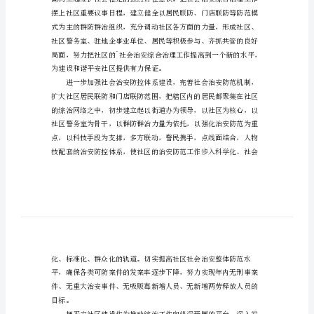
范
文
最
新
社
区
综
定、和谐的社会治安大环境。
合
治
理
年
终