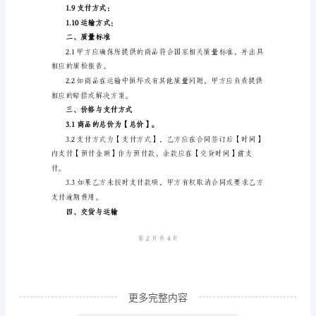
联系电话：
销
传真：
合
电子邮箱：
同
合
同
编
一、商品描述
号：
【编
1.1商品名称：
号】
甲
方
（卖
更多完整内容