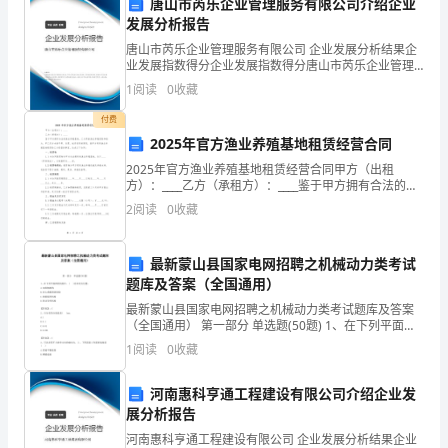
唐山市芮乐企业管理服务有限公司介绍企业
址：
发展分析报告
联
唐山市芮乐企业管理服务有限公司 企业发展分析结果企
业发展指数得分企业发展指数得分唐山市芮乐企业管理
系
相应的质检报告。
服务有限公司综合得分说明：企业发展指数根据企业规
1
阅读
0
收藏
模、企业创新、企业风险、企业活力四个维度对企业发
电
展情
付费
2025年官方渔业养殖基地租赁经营合同
话：
相应的赔偿或解决方案。
2025年官方渔业养殖基地租赁经营合同甲方（出租
传
方）：____乙方（承租方）：____鉴于甲方拥有合法的渔
三、价格与支付方式
业养殖基地，乙方具备渔业养殖经验和能力，甲乙双方
2
阅读
0
收藏
真：
本着平等、自愿、诚实信用的原则，就甲方将其渔业
3.1商品的总价为【总价】。
电
最新蒙山县国家电网招聘之机械动力类考试
题库及答案（全国通用）
子
最新蒙山县国家电网招聘之机械动力类考试题库及答案
邮
（全国通用） 第一部分 单选题(50题) 1、在下列平面四
杆机构中，( )存在死点位置。A.双曲柄机构B.对心曲柄滑
付。
1
阅读
0
收藏
箱：
块机构C.曲柄摇杆机构D.
乙
河南惠科亨通工程建设有限公司介绍企业发
展分析报告
方
支付逾期费用。
河南惠科亨通工程建设有限公司 企业发展分析结果企业