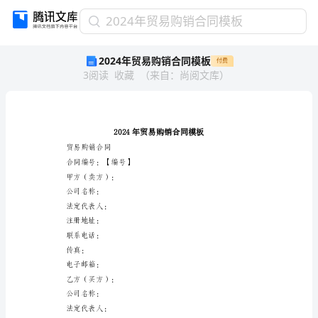
2024
2024年贸易购销合同模板
年
2024年贸易购销合同模板
付费
贸
3
阅读
收藏
（
来自
：
尚阅文库
）
易
购
销
合
同
模
贸易购销合同
板
合同编号：【编号】