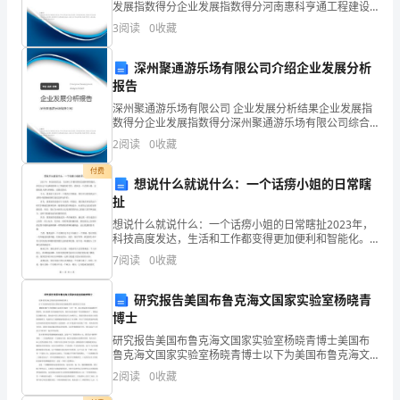
发展指数得分企业发展指数得分河南惠科亨通工程建设
（买
四、交货与运输
有限公司综合得分说明：企业发展指数根据企业规模、
3
阅读
0
收藏
企业创新、企业风险、企业活力四个维度对企业发展情
方）：
况进
深州聚通游乐场有限公司介绍企业发展分析
公
报告
司
深州聚通游乐场有限公司 企业发展分析结果企业发展指
数得分企业发展指数得分深州聚通游乐场有限公司综合
名
得分说明：企业发展指数根据企业规模、企业创新、企
2
阅读
0
收藏
业风险、企业活力四个维度对企业发展情况进行评价。
该企
称：
付费
想说什么就说什么：一个话痨小姐的日常瞎
法
扯
想说什么就说什么：一个话痨小姐的日常瞎扯2023年，
定
科技高度发达，生活和工作都变得更加便利和智能化。
但是在这个充满机器和人工智能的时代里，我却是一个
代
7
阅读
0
收藏
话痨小姐，总能找到人聊天和瞎扯，说想说的话。今
天，我
表
研究报告美国布鲁克海文国家实验室杨晓青
博士
人：
研究报告美国布鲁克海文国家实验室杨晓青博士美国布
注
鲁克海文国家实验室杨晓青博士以下为美国布鲁克海文
国家实验室杨晓青博士演讲的文字实录: 【杨晓青】今天
2
阅读
0
收藏
我想跟大家讲的可能有一点不一样，我主要是讲比较基
册
础科