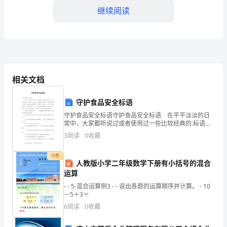
方）：
继续阅读
公
司
1.2商品规格：
名
1.3数量：
称：
相关文档
法
1.4单价：
守护食品安全标语
定
1.5总价：
守护食品安全标语守护食品安全标语 在平平淡淡的日
代
常中，大家都听说过或者使用过一些比较经典的.标语
1.6包装形式：
吧，标语在一定程度上反映了社会经济制度的本质和社
3
阅读
0
收藏
会的文明程度，它的意义十分重大。你所见过的标语是
表
1.7交货地点：
什么
付费
人：
人教版小学二年级数学下册有小括号的混合
1.8交货时间：
运算
注
- - 5-混合运算例3 - - 说出各题的运算顺序并计算。 - 10
1.9支付方式：
册
－5＋3＝
6
阅读
0
收藏
1.10运输方式：
地
二、质量标准