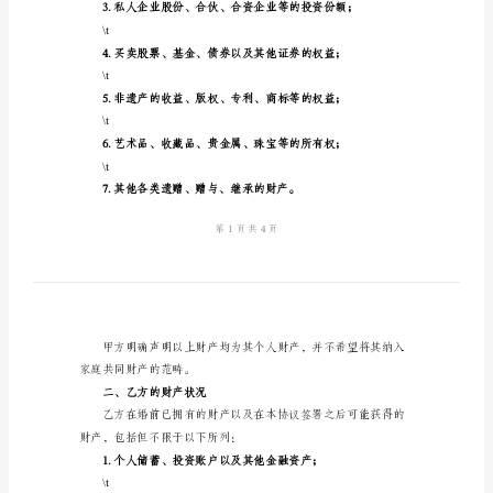
书
2024
年
和谐。
再
一、甲方的财产状况
婚
婚
财产，包括但不限于以下所列：
前
资
\t
产
协
\t
议
书