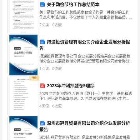
关于勤俭节约工作总结范本
称
\t
关于勤俭节约工作总结范本勤俭节约是一种良好的工作
“乙
作风和生活态度，不仅体现了个人的职业道德和品质，
也是保持单位健康发展的重要保证。本次工作总结是以
2
阅读
0
收藏
方”）
勤俭节约工作为主题，结合个人工作实际，总结并概述
了在工作
\t
共
搏通投资管理有限公司介绍企业发展分析报
告
同
搏通投资管理有限公司 企业发展分析结果企业发展指数
订
\t
得分企业发展指数得分搏通投资管理有限公司综合得分
说明：企业发展指数根据企业规模、企业创新、企业风
1
阅读
0
收藏
立，
险、企业活力四个维度对企业发展情况进行评价。该企
业的
付费
双
\t
2023年冲刺押题卷5理综
方
2023 年冲刺押题卷 5 理综【题目一】生物学：进化和遗
传1. 进化论的基本原理。2. 自然选择在物种进化中的作
自
用。3. 遗传学的基本概念和遗传变异的来源。4. 杂交和
4
阅读
0
收藏
突变对物种遗传多样性的影响。5
愿
家庭共同财产的范畴。
深圳市冠昇贸易有限公司介绍企业发展分析
以
报告
三、婚前财产归属和管理方式
平
深圳市冠昇贸易有限公司 企业发展分析结果企业发展指