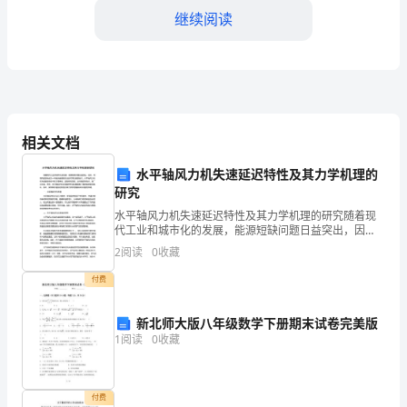
方
继续阅读
（以
下
简
家庭共同财产的范畴。
称
相关文档
二、乙方的财产状况
“甲
水平轴风力机失速延迟特性及其力学机理的
研究
方”）
水平轴风力机失速延迟特性及其力学机理的研究随着现
财产，包括但不限于以下所列：
和
代工业和城市化的发展，能源短缺问题日益突出，因
此，利用风能发电成为一种越来越受到关注的可再生能
2
阅读
0
收藏
源技术。水平轴风力机作为风能发电机中的主要类型，
乙
具有结构简
付费
方
\t
新北师大版八年级数学下册期末试卷完美版
（以
1
阅读
0
收藏
下
\t
简
付费