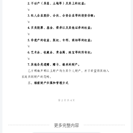
婚
\t
前
资
\t
产
协
\t
议
书
\t
本
协
议
书
由
更多完整内容
甲