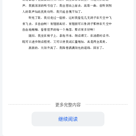
文
晨
练
小
学
五
年
不禁心悦神怡，神清气爽！
级
作
更多完整内容
文
范
继续阅读
文