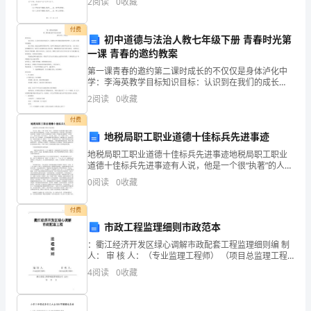
2
阅读
0
收藏
中
通，决定共同协商办理离婚
惊
付费
初中道德与法治人教七年级下册 青春时光第
一课 青春的邀约教案
醒，
第一课青春的邀约第二课时成长的不仅仅是身体泸化中
我
学：李海英教学目标知识目标：认识到在我们的成长
中，思维独立性伴随着思维的批判性；认识青 春期创造
2
阅读
0
收藏
和
潜能。能力目标：通过动画等多媒体手段，使学生积极
地参与到
付费
妈
地税局职工职业道德十佳标兵先进事迹
妈
地税局职工职业道德十佳标兵先进事迹地税局职工职业
道德十佳标兵先进事迹有人说，他是一个很“执著”的人，
不管是职工还是纳税人遇到了困难，他总会想方设法帮
一
0
阅读
0
收藏
助解决。几年来，他没有固定的上下班时间，没有
起
付费
到
市政工程监理细则市政范本
：衢江经济开发区绿心调解市政配套工程监理细则编 制
东
人： 审 核 人：（专业监理工程师） （项目总监理工程
师）
4
阅读
0
收藏
湖
公