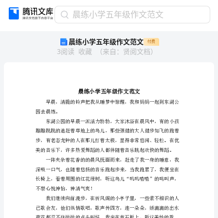
晨
晨练小学五年级作文范文
练
晨练小学五年级作文范文
付费
小
3
阅读
收藏
（
来自
：
贤阅文档
）
学
五
年
级
作
文
园去晨练。
范