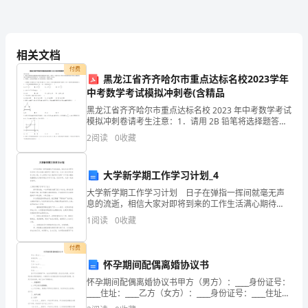
早
晨，
相关文档
付费
清
黑龙江省齐齐哈尔市重点达标名校2023学年
中考数学考试模拟冲刺卷(含精品
脆
黑龙江省齐齐哈尔市重点达标名校 2023 年中考数学考试
模拟冲刺卷请考生注意：1．请用 2B 铅笔将选择题答案
的
涂填在答题纸相应位置上，请用 0．5 毫米及以上黑色字
2
阅读
0
收藏
迹的钢笔或签字笔将主观题的答案写在答
铃
声
大学新学期工作学习计划_4
大学新学期工作学习计划 日子在弹指一挥间就毫无声
把
息的流逝，相信大家对即将到来的工作生活满心期待
吧！做好计划，让自己成为更有竞争力的人吧。什么样
我
1
阅读
0
收藏
的计划才是好的计划呢？以下是小编收集整理的大学新
学期工作
从
付费
怀孕期间配偶离婚协议书
睡
怀孕期间配偶离婚协议书甲方（男方）：____身份证号：
梦
____住址：____乙方（女方）：____身份证号：____住址：
____鉴于双方因感情不和、生活矛盾等原因，经过充分沟