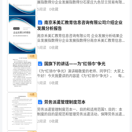
展指数得分企业发展指数得分石家庄九色甘兰贸易有限
公司综合得分说明：企业发展指数根据企业规模、企业
谢
5
阅读
0
收藏
创新、企业风险、企业活力四个维度对企业发展情况进
行评
和
南京禾美汇教育信息咨询有限公司介绍企业
发展分析报告
敬
南京禾美汇教育信息咨询有限公司 企业发展分析结果企
意。
业发展指数得分企业发展指数得分南京禾美汇教育信息
咨询有限公司综合得分说明：企业发展指数根据企业规
1
阅读
0
收藏
感
模、企业创新、企业风险、企业活力四个维度对企业发
展情
付费
谢
国旗下的讲话——为“红领巾”争光
老
《为“红领巾”争光》演讲稿敬爱的老师、同学们：大家上
午好！今天我要讲的内容是《为“红领巾”争光》。 每
师
逢周一的早晨，我们迎着初升的太阳，穿着整齐的校
1
阅读
0
收藏
服，佩戴着鲜艳的红领巾，在这里举行庄严的升
们
付费
给
劳务派遣管理制度范本
劳务派遣管理制度范本一、目的和适用范围1. 目的：本
予
制度的目的是规范和管理劳务派遣活动，保障劳务派遣
劳动者的权益，维护劳务派遣企业的合法权益，促进劳
2
阅读
0
收藏
了
务派遣活动的健康发展。2. 适用范围：本制度适用于我