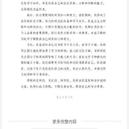
尊
敬
的
绩。
老
师、
亲
爱
的
家
长、
亲
爱
更多完整内容
的