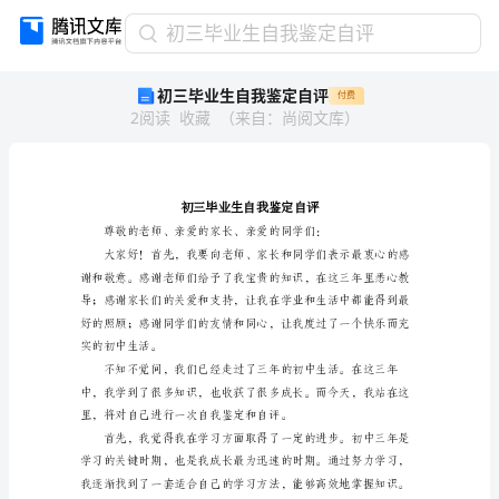
初
初三毕业生自我鉴定自评
三
初三毕业生自我鉴定自评
付费
毕
2
阅读
收藏
（
来自
：
尚阅文库
）
业
生
自
我
鉴
定
自