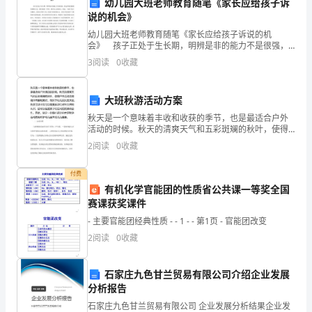
幼儿园大班老师教育随笔《家长应给孩子诉
家
说的机会》
幼儿园大班老师教育随笔《家长应给孩子诉说的机
长
会》 孩子正处于生长期，明辨是非的能力不是很强，
但也有他们独特的思维方式。他们每做一件事，都有自
3
阅读
0
收藏
和
己的理由。因此，当孩子发生问题时，家长应冷静下
来，给孩子诉
同
大班秋游活动方案
学
秋天是一个意味着丰收和收获的季节，也是最适合户外
活动的时候。秋天的清爽天气和五彩斑斓的秋叶，使得
们
户外活动变得格外有趣和美好。而对于幼儿园大班来
2
阅读
0
收藏
说，秋游活动不仅可以增强孩子们对大自然的认识，还
表
可以促进孩
付费
示
有机化学官能团的性质省公共课一等奖全国
赛课获奖课件
最
- 主要官能团经典性质 - - 1 - - 第1页 - 官能团改变
衷
2
阅读
0
收藏
心
力改进和学习来弥补。
石家庄九色甘兰贸易有限公司介绍企业发展
的
分析报告
石家庄九色甘兰贸易有限公司 企业发展分析结果企业发
感