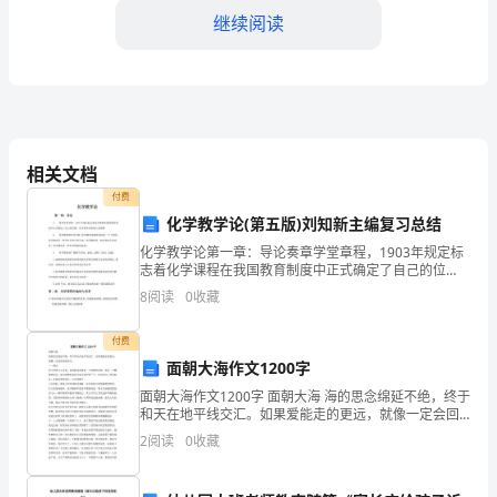
同
继续阅读
学
们：
大
家
相关文档
付费
好！
化学教学论(第五版)刘知新主编复习总结
首
化学教学论第一章：导论奏章学堂章程，1903年规定标
志着化学课程在我国教育制度中正式确定了自己的位
先，
置，化学教育体系进入成型期 化学教育的社会价值：化
8
阅读
0
收藏
学教育是教育系统的一个子系统；化学教育是一种全社
会参
我
付费
要
面朝大海作文1200字
面朝大海作文1200字 面朝大海 海的思念绵延不绝，终于
向
和天在地平线交汇。如果爱能走的更远，就像一定会回
来的春天。 ——题记 夏日的热让人窒息，来到海边消遣
2
阅读
0
收藏
老
是一个很棒的选择。我是一个懒散的家伙，最大的
这将使我受益终身。
师、