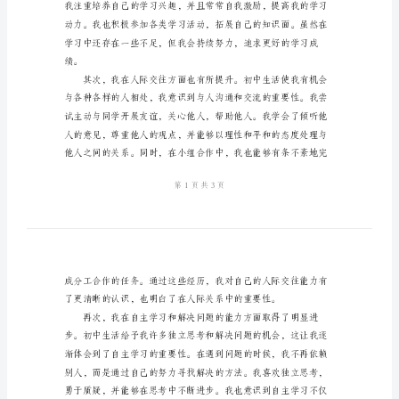
评
初
三
实的初中生活。
毕
业
生
自
我
鉴
定
自
评