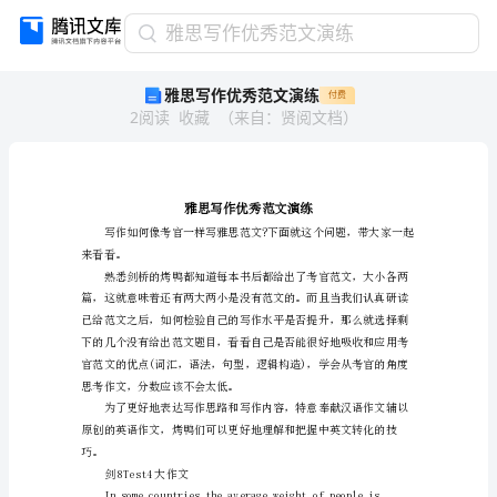
雅
雅思写作优秀范文演练
思
雅思写作优秀范文演练
付费
写
2
阅读
收藏
（
来自
：
贤阅文档
）
作
优
秀
范
文
演
来看看。
练