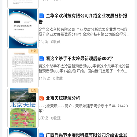
文资料，在搜索框搜索迷人的秋天初中作文【篇1】
每
本
金华余欢科技有限公司介绍企业发展分析报
告
书
金华余欢科技有限公司 企业发展分析结果企业发展指数
得分企业发展指数得分金华余欢科技有限公司综合得分
后
说明：企业发展指数根据企业规模、企业创新、企业风
2
阅读
0
收藏
险、企业活力四个维度对企业发展情况进行评价。该企
都
业的
付费
给
看这个杀手不太冷最新观后感800字
看这个杀手不太冷最新观后感800字看这个杀手不太冷最
出
新观后感800字1电影刚开始，便向我们呈现了一个冷酷
杀手的形象，让·雷诺饰演的杀手里昂，一张面无表情的
了
11
阅读
0
收藏
脸，一副显得严肃而神秘的黑墨镜，快速而精准的杀
考
付费
北京天坛建筑分析
官
- - 北京天坛 - - - 简介 - 天坛始建于明永乐十八年（1420
范
年）
0
阅读
0
收藏
文，
大
广西尚禹节水灌溉科技有限公司介绍企业发