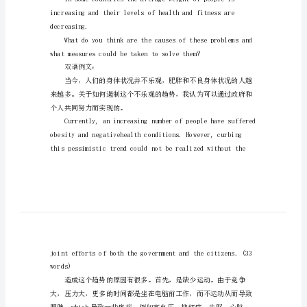
雅
思
写
作
优
思考作文，分数应该不会太低。
秀
范
文
巧。
演
剑8Test4大作文
练
写
decreasing.