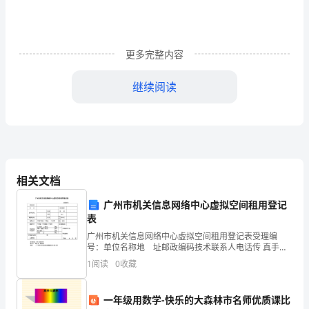
下
面
就
更多完整内容
这
继续阅读
个
问
words)
题，
带
相关文档
大
广州市机关信息网络中心虚拟空间租用登记
家
表
广州市机关信息网络中心虚拟空间租用登记表受理编
一
号：单位名称地 址邮政编码技术联系人电话传 真手机
Email缴费联系人电话银行帐号开户行缴费方式□银行转
1
阅读
0
收藏
起
帐 □现金 □支票帐号联网方式□内
来
一年级用数学-快乐的大森林市名师优质课比