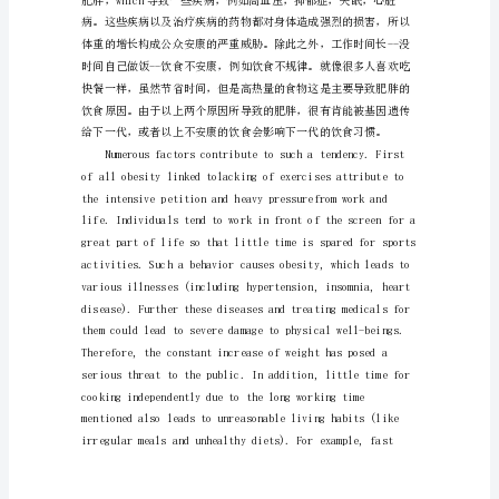
作
如
何
像
双语例文：
考
官
一
个人共同努力而实现的。
样
写
雅
思
范
文?