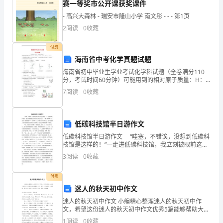
赛一等奖市公开课获奖课件
看
- 高兴大森林 - 瑞安市隆山小学 南文彤 - - - 第1页
看。
2
阅读
0
收藏
付费
熟
海南省中考化学真题试题
悉
海南省初中毕业生学业考试化学科试题（全卷满分110
分，考试时间60分钟）可能用到的相对原子质量：H：1
C：12 O：16 S：32 Mg：24 Cl：35.5 Fe：56一、选择
剑
7
阅读
0
收藏
题（本大
桥
低碳科技馆半日游作文
的
低碳科技馆半日游作文 “哇塞，不错诶，没想到低碳科
烤
技馆是这样的！”一走进低碳科技馆，我立刻被眼前这奇
妙的场景吸引住了。一棵“地球树”呈现在了我的眼前……
3
阅读
0
收藏
鸭
“地球树”由70多个小屏幕组成，投影着地球上
都
付费
迷人的秋天初中作文
知
迷人的秋天初中作文 小编精心整理迷人的秋天初中作
文，希望这份迷人的秋天初中作文优秀5篇能够帮助大
道
家，给予大家在写作上的思路。更多迷人的秋天初中作
1
阅读
0
收藏