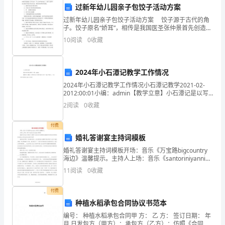
六、思想内涵与社会价值
过新年幼儿园亲子包饺子活动方案
想
过新年幼儿园亲子包饺子活动方案 饺子源于古代的角
子。饺子原名“娇耳”，相传是我国医圣张仲景首先创造
和
的，距今已有一千八百多年的历史了。为你了过新年幼
10
阅读
0
收藏
儿园亲子包饺子活动方案，希望对你有所参考帮助。
价
值
2024年小石潭记教学工作情况
观。
2024年小石潭记教学工作情况小石潭记教学2021-02-
2012:00:01小编：admin【教学立意】小石潭记是以写
值。
无
景记游为主的一篇古代散文，它以移步易景的记游方式
2
阅读
0
收藏
展示
七、观众反馈与口碑
论
付费
是
婚礼答谢宴主持词模板
婚礼答谢宴主持词模板开场：音乐《万宝路bigcountry
音
海边》温馨提示。主持人上场：音乐《santoriniyanni雅
尼》海阔天空论古今唯有今天最开心良辰吉日佳期到在
乐
11
阅读
0
收藏
座嘉宾齐欢笑各位领导各位来宾女
会、
付费
种植水稻承包合同协议书范本
话
口碑。
编号： 种植水稻承包合同甲 方： 乙 方： 签订日期： 年
月 日发包方（甲方）：承包方（乙方）：仿照《合同
八、总结