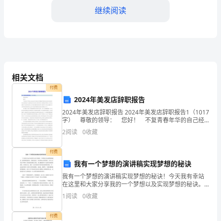
通
继续阅读
过
各
种
相关文档
艺
付费
术
2024年美发店辞职报告
五、视听效果与舞台设计
形
2024年美发店辞职报告 2024年美发店辞职报告1（1017
字） 尊敬的领导： 您好！ 不复青春年华的自己经
过这些年的努力从普通的学徒成长为美发店的助理，可
式
2
阅读
0
收藏
以说能够成长为这样的地步也是初入美发
传
付费
达
我有一个梦想的演讲稿实现梦想的秘诀
我有一个梦想的演讲稿实现梦想的秘诀！今天我有幸站
情
在这里和大家分享我的一个梦想以及实现梦想的秘诀。
我的梦想很简单，那就是成为一名优秀的心理咨询师。
1
阅读
0
收藏
感、
为什么会有这个梦想？因为我深深地认识到，身心健康
是每个人
台设计的质量和协调性。
思
付费