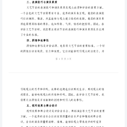
节
目
评
分
细
类文艺节目。
则
二、创新性与原创性
一、
背
景
引
言
性和原创性。
文
三、表演技巧与演员素质
艺