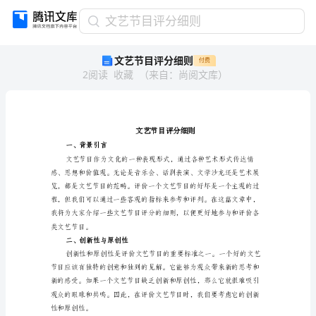
文
文艺节目评分细则
艺
文艺节目评分细则
付费
节
2
阅读
收藏
（
来自
：
尚阅文库
）
目
评
分
细
则
文
一、背景引言
艺