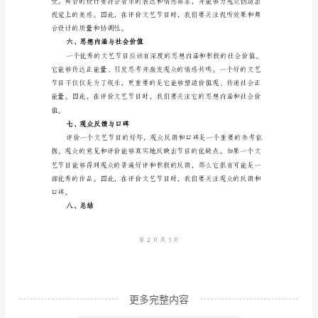
节
目
作
为
文
了专业的水准。
化
四、剧情和故事性
的
一
种
表
现
形
更多完整内容
式，