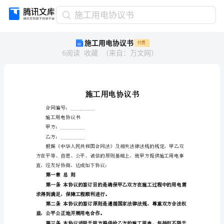
施
施工用电协议书
工
施工用电协议书
付费
用
6
阅读
收藏
（
来自
：
万文网
）
电
协
议
书
施
工
用
合同编号：__________
电
施工用电协议书