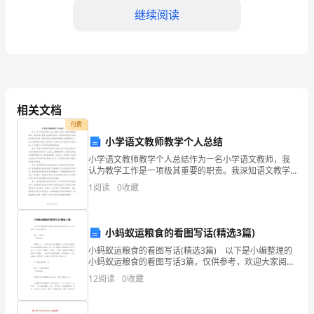
人
继续阅读
民
共
第三章用电费用及支付方式
和
第六条
国
相关文档
1.基本电费：__________
合
付费
小学语文教师教学个人总结
2.附加电费：__________
同
小学语文教师教学个人总结作为一名小学语文教师，我
3.临时用电费用：__________
法》
认为教学工作是一项极其重要的职责。我深知语文教学
不仅是传授知识，更是培养学生综合素养和创造力的过
1
阅读
0
收藏
程。我努力将自己的教学理念融入到课堂教学中，通过
及
4.其他费用：__________
不断研究
第七条
相
小蚂蚁运粮食的看图写话(精选3篇)
关
小蚂蚁运粮食的看图写话(精选3篇) 以下是小编整理的
小蚂蚁运粮食的看图写话3篇，仅供参考，欢迎大家阅
法
读。 篇一：运粮食 一级苗以瑄 晴朗的一天，小蚂
12
阅读
0
收藏
蚁在大树下搬粮食，小蚂蚁自己搬不动
律
第四章用电设施及安全