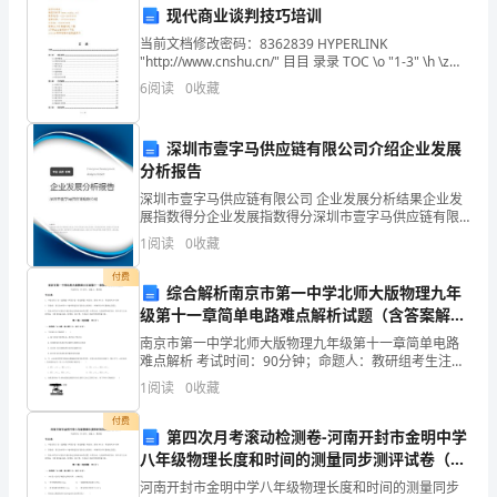
法
现代商业谈判技巧培训
当前文档修改密码：8362839 HYPERLINK
规
用电的正常进行。
"http://www.cnshu.cn/" 目目 录录 TOC \o "1-3" \h \z
HYPERLINK \l "_Toc5
的
6
阅读
0
收藏
第九条
乙方应按照甲方提供的用电设施使用规范进行操作
规
私自改动、损坏或拆除用电设施。
深圳市壹字马供应链有限公司介绍企业发展
定，
分析报告
第十条
深圳市壹字马供应链有限公司 企业发展分析结果企业发
甲
展指数得分企业发展指数得分深圳市壹字马供应链有限
公司综合得分说明：企业发展指数根据企业规模、企业
乙
1
阅读
0
收藏
创新、企业风险、企业活力四个维度对企业发展情况进
第五章违约责任
行评
双
付费
综合解析南京市第一中学北师大版物理九年
第十一
条甲乙双方应严格履行本协议各项条款
级第十一章简单电路难点解析试题（含答案解
方
析）
南京市第一中学北师大版物理九年级第十一章简单电路
在
难点解析 考试时间：90分钟；命题人：教研组考生注
第六章争议解决
意：1、本卷分第I卷（选择题）和第Ⅱ卷（非选择题）两
1
阅读
0
收藏
平
部分，满分100分，考试时间90分钟2、答卷前，考
第十二
付费
等、
第四次月考滚动检测卷-河南开封市金明中学
共和国法律。
八年级物理长度和时间的测量同步测评试卷（详
自
解版）
河南开封市金明中学八年级物理长度和时间的测量同步
第十三