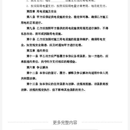
协
第二章用电需求及供电方式
议
第四条
乙方的
书
1.用电地点：__________
甲
2.用电容量：__________
方：
3.用电时间：__________
__________
4.特殊要求：__________
乙
方：
__________
确保乙方施工用电的稳定和安全。
根
据
《中
华
更多完整内容