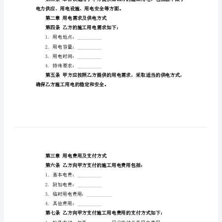
协
甲方：__________
议
乙方：__________
书
合
同
宜，经友好协商，达成如下协议：
编
第一章总则
号：
第一
__________
求得到满足，保障工程顺利进行。
施
第二
工
益，公平公正地开展用电合作
。
用
第三
电