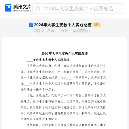
2024
2024年大学生支教个人实践总结
年
2024年大学生支教个人实践总结
付费
大
7
阅读
收藏
（
来自
：
尚阅文库
）
学
生
支
教
个
人
____年大学生支
实