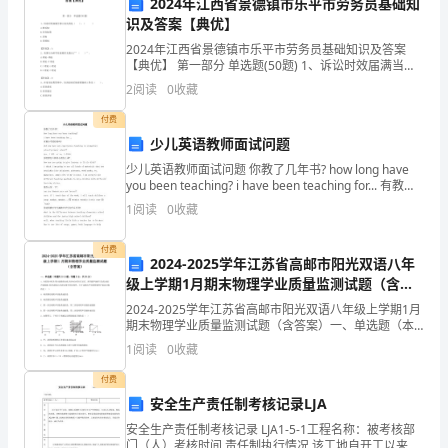
我
2024年江西省景德镇市乐平市劳务员基础知
识及答案【典优】
就
来的一份关怀和帮助。
2024年江西省景德镇市乐平市劳务员基础知识及答案
【典优】 第一部分 单选题(50题) 1、诉讼时效届满当事
一
人丧失的是（ )。（ ）A.胜诉权B.任何权利C.诉权D.受领
2
阅读
0
收藏
权【答案】
直
付费
心
少儿英语教师面试问题
少儿英语教师面试问题 你教了几年书? how long have
怀
you been teaching? i have been teaching for... 有教小
学的经验吗? did you ha
1
阅读
0
收藏
着
对
付费
2024-2025学年江苏省高邮市阳光双语八年
教
级上学期1月期末物理学业质量监测试题（含答
案）
2024-2025学年江苏省高邮市阳光双语八年级上学期1月
育
期末物理学业质量监测试题（含答案）一、单选题（本
题共10小题，每题3分，共30分）1、在医院中医生用B
1
阅读
0
收藏
事
超检查出病人体内含有结石以后，再用超声波
付费
业
安全生产责任制考核记录LJA
的
价值和影响力。
安全生产责任制考核记录 LJA1-5-1工程名称：被考核部
门（人）考核时间 责任制执行情况 该工地自开工以来，