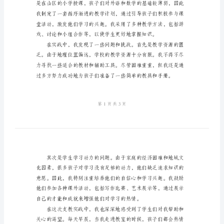
践
总
结
给后来者一些参考和启示。
2024
年
大
学
生
支
更加坚定了我在这里的使命。
教
个
人