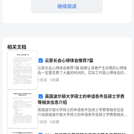
人
继续阅读
实
践
总
结
相关文档
自
云家长会心得体会推荐7篇
从
云家长会心得体会推荐7篇 能够让读者产生共情的心得体
进
会一定要花费了大量的时间的，实际工作是心得体会的
创作源泉，只有实践中的经历才能产生真挚的感悟，小
1
阅读
0
收藏
入
编今天就为您带来了云家长会心得体会推荐7篇，相
大
英国波尔顿大学硕士的申请条件及硕士学费
等相关信息介绍
学
英国波尔顿大学硕士的申请条件及硕士学费等相关信息
以
介绍英国波尔顿大学硕士的申请条件及硕士学费等相关
信息介绍 波尔顿大学硕士申请条件： 需持有相关专
1
阅读
0
收藏
来，
业领域本科学士学位;IELTS6.0(写作6.0