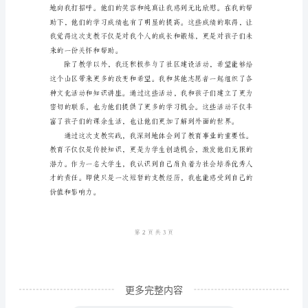
实
践
总
结
____
年
大
学
生
支
教
个
更多完整内容