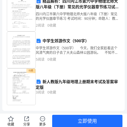
同
后可以调整工作时间表。
精品解析：四川内江市第六中学物理北师大
版八年级（下册）常见的光学仪器章节练习试卷
编
（含答案详解）
四川内江市第六中学物理北师大版八年级（下册）常见
号】
的光学仪器章节练习 考试时间：90分钟；命题人：教研
组考生注意：1、本卷分第I卷（选择题）和第Ⅱ卷（非选
2
阅读
0
收藏
择题）两部分，满分100分，考试时间90分钟2、
[合
第四条薪资和福利待遇
同
中学生郊游作文（500字）
编
中学生郊游作文（500字） 今天，我们全家趁着这个
风清气爽的日子去了大夫山森林公园游玩。 不知不
觉，我们到达了目的地，一走入大门，我们都情不自禁
号]
5
阅读
0
收藏
地说：“哇!这儿真美啊!”是的，这儿的确山清水秀
【甲
付费
方
新人教版九年级地理上册期末考试及答案审
定版
（雇
等。
3
阅读
0
收藏
主）】
公
司
立即使用
第五条保密义务
收藏
分享
更多