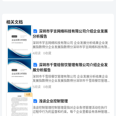
示直接引用。
析
上
相关文档
3、用“______”标出不同类的词。
海
深圳市宇言网络科技有限公司介绍企业发展
分析报告
教
深圳市宇言网络科技有限公司 企业发展分析结果企业发
展指数得分企业发展指数得分深圳市宇言网络科技有限
育
公司综合得分说明：企业发展指数根据企业规模、企业
4
阅读
0
收藏
创新、企业风险、企业活力四个维度对企业发展情况进
版
行评
深圳市千雪焙餐饮管理有限公司介绍企业发
2024
灵沟通。
展分析报告
年
深圳市千雪焙餐饮管理有限公司 企业发展分析结果企业
发展指数得分企业发展指数得分深圳市千雪焙餐饮管理
5、我能用“传”字组成不同的词语进行填空。
小
有限公司综合得分说明：企业发展指数根据企业规模、
5
阅读
0
收藏
企业创新、企业风险、企业活力四个维度对企业发展情
升
况进
6、请你写出下面动物的叫声的词。
付费
虎（）狼（）龙（）猿（）
浅谈企业控制管理
初
马（）狮（）犬（）鸟（）
浅谈控制管理控制管理是指对企业各项管理活动在执行
语
过程中行为的监督和约束。每个企业里都会有各种管理
制度和管理方法，来确保__内的所有人员按照预定措施来