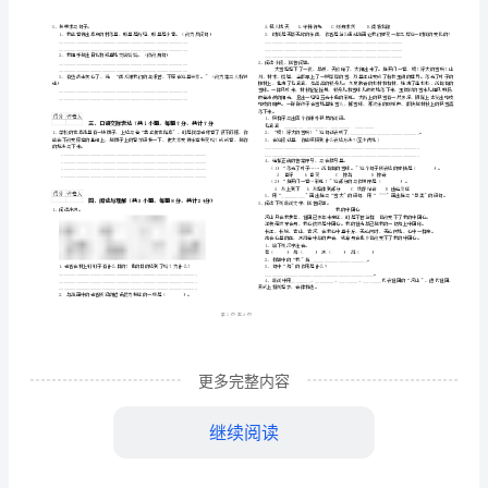
道
）
语
学校
班级
上海教育版
2024
文
姓名
学号
题号
知识基础
积累运用
口语交
综
………
得分
密
……….………
合
…
考试须知
：
封
………………
练
…
1、
考试时间：90分钟，本卷满分为100分。
线
………………
2、
…
习
内
……..………
………
试
不
………………
基础知识检测
共
小题
每题
分
共计
一、
（
6
，
4
，
24
…….
卷
更多完整内容
准
………………
答
…….
附
题
……………
继续阅读
2、下列表述正确的一项是（）。
解