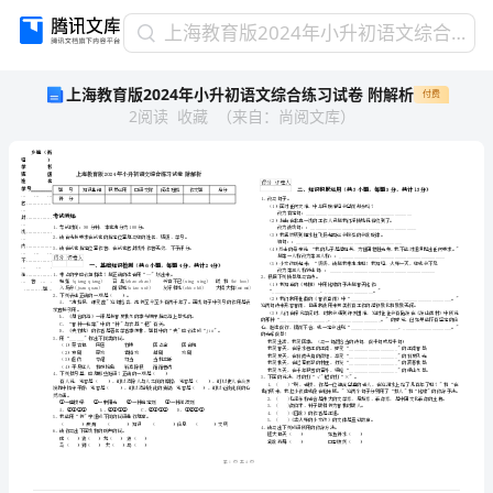
上
上海教育版2024年小升初语文综合练习试卷 附解析
海
上海教育版2024年小升初语文综合练习试卷 附解析
付费
教
2
阅读
收藏
（
来自
：
尚阅文库
）
育
版
2024
年
小
升
初
乡镇（街