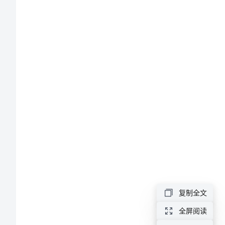
设
研
究
高
校
师
德
建
设
中
复制全文
制
全屏阅读