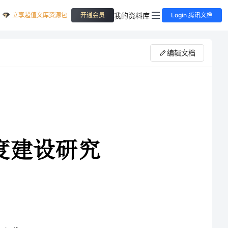
立享超值文库资源包
我的资料库
开通会员
Login 腾讯文档
编辑文档