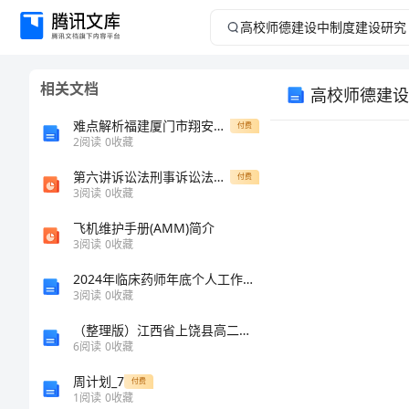
高
校
相关文档
高校师德建设
师
难点解析福建厦门市翔安第一中学数学七年级上册一元一次方程专项测试试题（含详解）
付费
德
2
阅读
0
收藏
第六讲诉讼法刑事诉讼法民事诉讼法行政诉讼法.ppt
建
付费
3
阅读
0
收藏
设
飞机维护手册(AMM)简介
3
阅读
0
收藏
中
2024年临床药师年底个人工作总结例文
3
阅读
0
收藏
制
（整理版）江西省上饶县高二语文第四周周练
度
6
阅读
0
收藏
周计划_7
付费
建
1
阅读
0
收藏