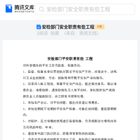
安
安检部门安全职责有些工程
检
安检部门安全职责有些工程
付费
部
2
阅读
收藏
（
来自
：
贤阅文档
）
门
安
全
职
责
有
些