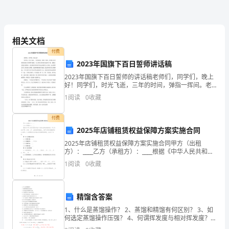
工
模板,内容仅供参考
程
相关文档
对
付费
所
2023年国旗下百日誓师讲话稿
2023年国旗下百日誓师的讲话稿老师们，同学们，晚上
管
好！同学们，时光飞逝，三年的时间，弹指一挥间。老
师们 还记得你们刚入学时稚气模样；还记得军训时你们
1
阅读
0
收藏
辖
高抬手 臂，脚踢正步的庄重神态，而且教官训话的声音
内
付费
2025年店铺租赁权益保障方案实施合同
的
2025年店铺租赁权益保障方案实施合同甲方（出租
平
方）：____乙方（承租方）：____根据《中华人民共和国
合同法》及相关法律法规的规定，甲乙双方在平等、自
1
阅读
0
收藏
愿、公平、诚信的原则基础上，就甲方将其店铺租赁
安
工
精馏含答案
作
1、什么是蒸馏操作？ 2、蒸馏和精馏有何区别？ 3、如
何选定蒸馏操作压强？ 4、何谓挥发度与相对挥发度？
负
5、何谓非理想溶液？它们的特点是什么？ 6、溶液的气