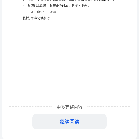
工
程
安
检
部
门
改。
平
安
及司机的年检、年审。
职
更多完整内容
责
继续阅读
有
些
——友：廖先生123456