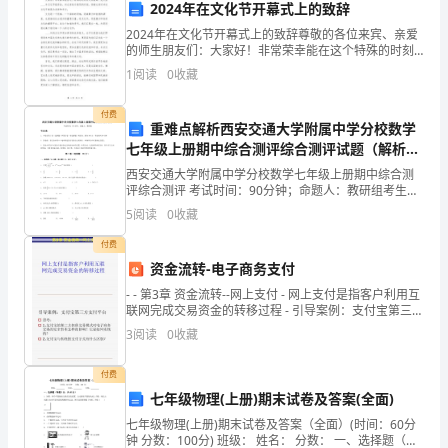
单
2024年在文化节开幕式上的致辞
位
2024年在文化节开幕式上的致辞尊敬的各位来宾、亲爱
的师生朋友们：大家好！非常荣幸能在这个特殊的时刻
贯
向大家致辞。我代表____年文化节组委会，向大家表示热
1
阅读
0
收藏
烈的欢迎，感谢大家对本次文化节的鼎力支持和参与
彻
付费
重难点解析西安交通大学附属中学分校数学
执
七年级上册期中综合测评综合测评试题（解析
卷）
行
西安交通大学附属中学分校数学七年级上册期中综合测
评综合测评 考试时间：90分钟；命题人：教研组考生注
国
意：1、本卷分第I卷（选择题）和第Ⅱ卷（非选择题）两
5
阅读
0
收藏
部分，满分100分，考试时间90分钟2、答卷前，
家
付费
资金流转-电子商务支付
平
- - 第3章 资金流转--网上支付 - 网上支付是指客户利用互
安
联网完成交易资金的转移过程 - 引导案例：支付宝第三方
支付
3
阅读
0
收藏
生
付费
产
七年级物理(上册)期末试卷及答案(全面)
方
七年级物理(上册)期末试卷及答案（全面）(时间：60分
钟 分数：100分) 班级： 姓名： 分数： 一、选择题（每