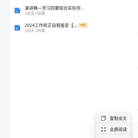
教
演讲稿—学习四要结合实际夯实基础稳定发展
3
阅读
0
收藏
师
2024工作转正自我鉴定【精品模板】
付费
5
阅读
0
收藏
工
作
总
结
范
文
复制全文
2024
全屏阅读
年