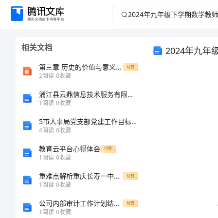
2024
年
相关文档
2024年九
九
第三章 历史的价值与意义课件
付费
年
2
阅读
0
收藏
级
浦江县云鼎信息技术服务有限公司介绍企业发展分析报告
1
阅读
0
收藏
下
5市人事局党支部党建工作目标管理责任制执行情况汇报
4
阅读
0
收藏
学
教育云平台心得体会
付费
1
阅读
0
收藏
期
重难点解析重庆长寿一中数学八年级下册三角形同步测评试题（解析版）
付费
数
1
阅读
0
收藏
公司内部审计工作计划结尾1
付费
学
1
阅读
0
收藏