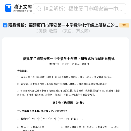
精
精品解析：福建厦门市翔安第一中学数学七年级上册整式的加减定向测试试卷（详解版）
品
精品解析：福建厦门市翔安第一中学数学七年级上册整式的加减定向测试试卷（详解版）
付费
解
3
阅读
收藏
（
来自
：
万文网
）
析：
福
建
厦
门
市
翔
考生注意：