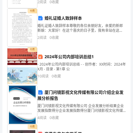
2
阅读
0
收藏
条形码准确粘贴在条形码区域内。2．答题时请按
（）
册
付费
整
婚礼证婚人致辞样本
婚礼证婚人致辞样本尊敬的各位亲朋好友，亲爱的新郎
式
新娘：大家好！在这个喜庆的日子里，我有幸站在这
里，代表所有的亲朋好友向新郎新娘表示最真挚的祝福
的
2
阅读
0
收藏
和美好的祝愿！首先，让我们向新郎鞠躬致敬！他是一
个阳光、帅
10、下列说法中，正确的是（）
加
付费
2024年公司内部培训总结1
减
- 2024年公司内部培训总结 - - 创作者：XX时间：2024年
定
X月 - 目录 - 第1章 公
10
阅读
0
收藏
向
测
厦门问镜影视文化传媒有限公司介绍企业发
展分析报告
试
厦门问镜影视文化传媒有限公司 企业发展分析结果企业
考
发展指数得分企业发展指数得分厦门问镜影视文化传媒
有限公司综合得分说明：企业发展指数根据企业规模、
4
阅读
0
收藏
企业创新、企业风险、企业活力四个维度对企业发展情
试
况进
付费