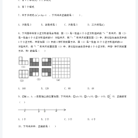
级
上
册
整
式
4、若，，则的值等于（）
的
加
abab
5、已知
减
定
向