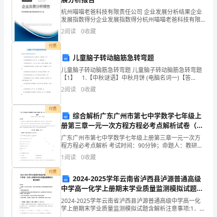
市
杭州喵喵老爸科技有限责任公司 企业发展分析结果企业
发展指数得分企业发展指数得分杭州喵喵老爸科技有限
翔
责任公司综合得分说明：企业发展指数根据企业规模、
2
阅读
0
收藏
企业创新、企业风险、企业活力四个维度对企业发展情
安
况进
付费
儿童脑子转动脑筋急转弯题
第
儿童脑子转动脑筋急转弯题 儿童脑子转动脑筋急转弯题
一
方法，则的值是（）
【1】 1.【中秋谜语】中秋月饼 (电脑名词一)【答
案】：节点 2.【中秋谜语】明天日全食 (打一字) 【答
2
阅读
0
收藏
中
案】：月 3.【中秋谜语】长安一片月
学
付费
综合解析广东广州市第七中学数学七年级上
册第三章一元一次方程方程必考点解析试卷（解
数
析版）
广东广州市第七中学数学七年级上册第三章一元一次方
学
程方程必考点解析 考试时间：90分钟；命题人：教研组
考生注意：1、本卷分第I卷（选择题）和第Ⅱ卷（非选择
1
阅读
0
收藏
七
题）两部分，满分100分，考试时间90分钟2、答
付费
年
2024-2025学年云南省泸西县泸源普通高级
中学高一化学上册期末学业质量监测模拟试题含
级
解析
2024-2025学年云南省泸西县泸源普通高级中学高一化
学上册期末学业质量监测模拟试题含解析注意事项:1．答
上
题前，考生先将自己的姓名、准考证号码填写清楚，将