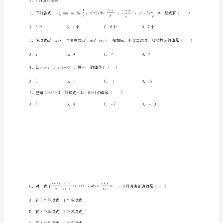
安
第
一
中
学
一、单选题（10小题，每小题2分，共计20分）
数
学
七
yz
、的值都无关
年