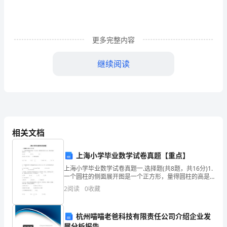
测
试
更多完整内容
试
继续阅读
卷
（详
A．有5个单项式，1个多项式
解
B．有3个单项式，2个多项式
相关文档
版）
C．有4个单项式，2个多项式
上海小学毕业数学试卷真题【重点】
福
上海小学毕业数学试卷真题一.选择题(共8题，共16分)1.
D．有7个整式
一个圆柱的侧面展开图是一个正方形，量得圆柱的高是
建
6.28cm，圆柱的底面直径是（ ）cm。A.6.28 B.3.14
2
阅读
0
收藏
厦
杭州喵喵老爸科技有限责任公司介绍企业发
门
展分析报告