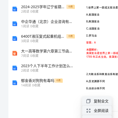
第
2024-2025学年辽宁省葫芦岛协作体高一生物下学期期末统考试题含解析
付费
2
阅读
0
收藏
二
中企华通（北京）企业咨询有限公司介绍企业发展分析报告
1
阅读
0
收藏
师
6400T液压复式起重机组装工作中的注意事项及应对措施
付费
3
阅读
0
收藏
范
大一高等数学第六章第三节函数在区间上的平均值
学
7
阅读
0
收藏
2023个人下半年工作计划怎么写_2
院
2
阅读
0
收藏
考
郁金香对狗狗有毒吗
付费
14
阅读
0
收藏
研
复制全文
押
全屏阅读