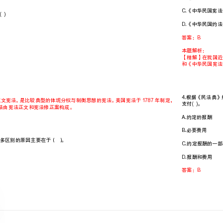
卷I
一.单项选择题(共50题)
1.世界上第一部成文宪法是()
A.美国宪法
B.英国宪法
C.法国宪法