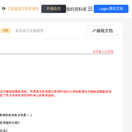
立享超值文库资源包
我的资料库
开通会员
Login 腾讯文档
编辑文档
本文由万文网提供
付费
考研考博-法硕法学-广东第二师范学院考研押题卷
【3套】含答案详解
答案：A
（图片大小可任意调节）
本题解