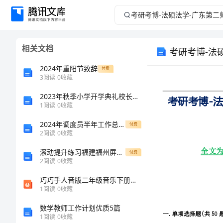
考
研
相关文档
考研考博-法
考
2024年重阳节致辞
付费
博-
3
阅读
0
收藏
2023年秋季小学开学典礼校长讲话稿
法
1
阅读
0
收藏
硕
2024年调度员半年工作总结(精选8篇)
付费
2
阅读
0
收藏
法
滚动提升练习福建福州屏东中学数学七年级上册期末综合测评同步测试试卷（含答案详解版）
付费
2
阅读
0
收藏
学-
巧巧手人音版二年级音乐下册市名师优质课比赛一等奖市公开课获奖课件
广
1
阅读
0
收藏
数学教师工作计划优质5篇
东
1
阅读
0
收藏