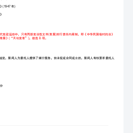
【详解】
全文为Word可编辑PDF皆为盗版
，若为，请谨慎购买！
答案：B
本题解