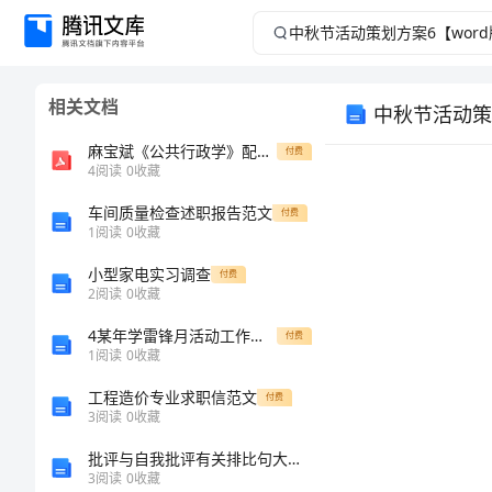
中
秋
相关文档
中秋节活动策
节
麻宝斌《公共行政学》配套题库【章节题库(含考研真题)】(公共行政领导)
付费
活
4
阅读
0
收藏
车间质量检查述职报告范文
动
付费
1
阅读
0
收藏
策
小型家电实习调查
付费
2
阅读
0
收藏
划
4某年学雷锋月活动工作总结
付费
1
阅读
0
收藏
方
工程造价专业求职信范文
付费
案
3
阅读
0
收藏
批评与自我批评有关排比句大全40条
6【word
3
阅读
0
收藏