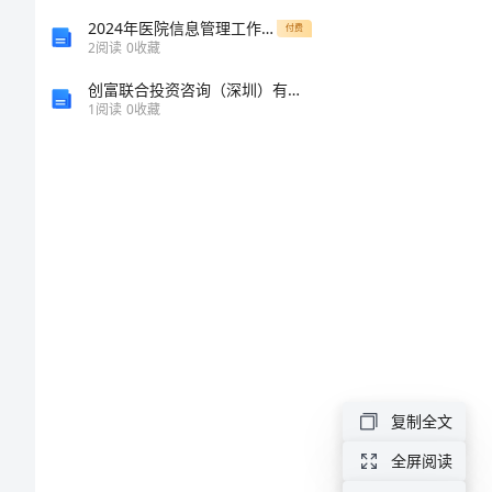
版】
2024年医院信息管理工作个人总结范文
付费
2
阅读
0
收藏
中
创富联合投资咨询（深圳）有限公司介绍企业发展分析报告
1
阅读
0
收藏
秋
节
活
动
策
划
方
__望月
案
复制全文
中
秋
全屏阅读