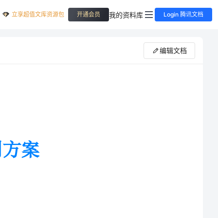
立享超值文库资源包
我的资料库
开通会员
Login 腾讯文档
编辑文档
一体的社区。为使__的销售达到
中秋晚会。现对本次中秋晚会实施