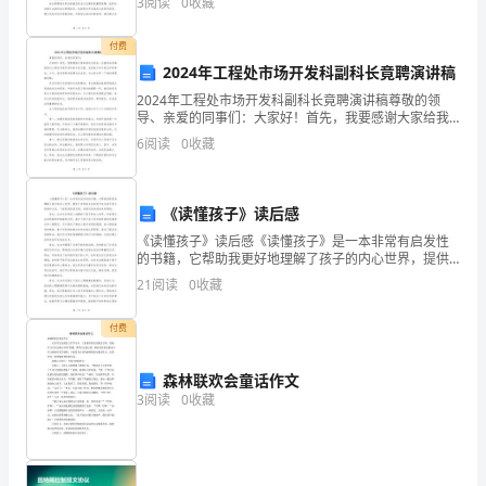
3
阅读
0
收藏
动，预防和减少事故和伤害的发生。构建基层安全文化
叔
建设的支点
付费
来
2024年工程处市场开发科副科长竟聘演讲稿
2024年工程处市场开发科副科长竟聘演讲稿尊敬的领
送
导、亲爱的同事们：大家好！首先，我要感谢大家给我
这次机会，在座的各位都是我们工程处市场开发科的中
货
6
阅读
0
收藏
坚力量，也是我工作中的伙伴和朋友。今天，我非常荣
幸能够
了，
《读懂孩子》读后感
是
《读懂孩子》读后感《读懂孩子》是一本非常有启发性
什
的书籍，它帮助我更好地理解了孩子的内心世界，提供
了实用的方法和技巧来与孩子进行沟通和互动。下面是
21
阅读
0
收藏
么
我的读后感，希望对其他读者有所帮助。首先，这本书
非常深入
呢，
付费
这
森林联欢会童话作文
3
阅读
0
收藏
是
我