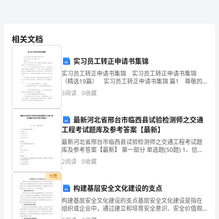
声
响
相关文档
了，
我
实习员工转正申请书集锦
实习员工转正申请书集锦 实习员工转正申请书集锦
接
（精选19篇） 实习员工转正申请书集锦 篇1 尊敬的
公司： 我于六月十七日进入公司，根据公司的需要，
3
阅读
0
收藏
过
目前担任质检员一职，现申请转为公司正式员
，
最新河北省邢台市临西县试验检测师之交通
原
工程考试题库及参考答案【最新】
最新河北省邢台市临西县试验检测师之交通工程考试题
来
库及参考答案【最新】 第一部分 单选题(50题) 1、信号
电缆直流电阻要求（ ）。
2
阅读
0
收藏
是
A.≤5MΩ·kmB.≤10MΩ·kmC.≤12.5Ω·km
付费
快
构建基层安全文化建设的支点
递
构建基层安全文化建设的支点基层安全文化建设是指在
组织或企业中，通过建立和培育安全意识、安全价值观
叔
和安全行为的一系列举措，促进员工积极采取安全行