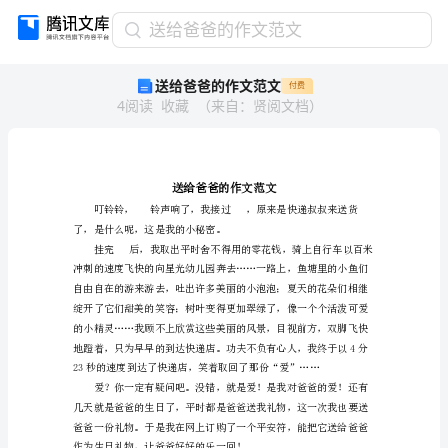
送
送给爸爸的作文范文
给
送给爸爸的作文范文
付费
爸
4
阅读
收藏
（
来自
：
贤阅文档
）
爸
的
作
文
范
文
了，是什么呢，这是我的小秘密。
送