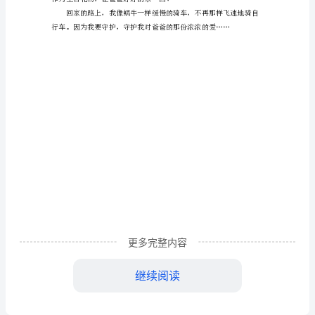
给
爸
爸
的
作
文
范
文
叮
更多完整内容
铃
作为生日礼物，让爸爸好好的
继续阅读
铃，
铃