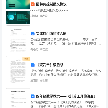
的
因特网控制报文协议
小
- - - 因特网控制报文协议 - - - -
秘
6
阅读
0
收藏
密。
实体店门面租赁合同
实体店门面租赁合同合同编号：__________甲方（出租
挂
方）：乙方（承租方）：第一条 租赁房屋基本情况1.1
甲方出租的门面房位于____________________（地址），房
完
4
阅读
0
收藏
屋结构及面积如下
后，
付费
《汉武帝》读后感
我
《汉武帝》读后感 《汉武帝》读后感 当品读完一部作
取
品后，你心中有什么感想呢？此时需要认真地做好记
录，写写读后感了。那么我们如何去写读后感呢？以下
2
阅读
0
收藏
是的《汉武帝》读后感，供大家参考借鉴，希望可以帮
出
助到
平
四年级数学教案——《计算工具的演变》
时
四年级数学教案——《计算工具的演变》 教学内
容： 简要介绍一些计算工具的演变过程。（课文第42