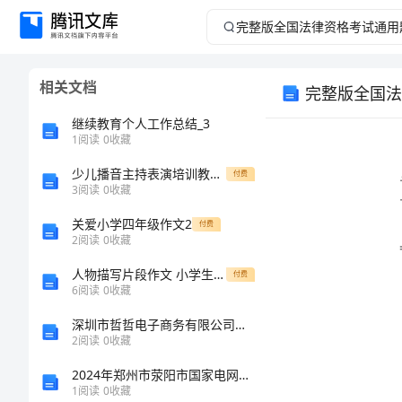
完
整
相关文档
完整版全国法
版
继续教育个人工作总结_3
全
1
阅读
0
收藏
下载！
少儿播音主持表演培训教材样稿
国
付费
3
阅读
0
收藏
法
关爱小学四年级作文2
付费
2
阅读
0
收藏
律
人物描写片段作文 小学生作文大全
付费
6
阅读
0
收藏
资
深圳市哲哲电子商务有限公司介绍企业发展分析报告
格
2
阅读
0
收藏
2024年郑州市荥阳市国家电网招聘之文学哲学类考试题库及答案（名师系列）
考
1
阅读
0
收藏