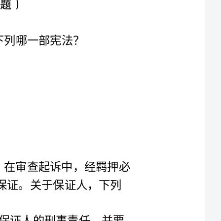
2.未成年人郭某涉嫌犯罪被检察院批准逮捕。在审查起诉中，经羁押必
要性审查，拟变更为取保候审并适用保证人保证。关于保证人，下列
A:如果保证人协助郭某逃匿，应当依法追究保证人的刑事责任，并要