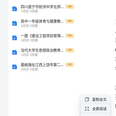
试
四川遂宁市射洪中学北师大版物理九年级第十一章简单电路专题攻克试卷（解析版含答案）
付费
1
阅读
0
收藏
通
高中一年级体育与健康教案集(最新)：技巧支撑跳跃第1—6课
付费
2
阅读
0
收藏
用
答案：B
一建《建设工程项目管理》自我检测（附答案）
付费
3
阅读
0
收藏
题
当代大学生思想政治教育生活化问题研究
付费
库
1
阅读
0
收藏
基础强化江西上饶市第二中学数学七年级上册第四单元几何图形初步专题训练练习题（含答案详解）
付费
【全
2
阅读
0
收藏
国
通
复制全文
用】
答案：D
全屏阅读
全