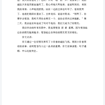
300
有了一颗守信的心。”
字
作
文
作文点评：
及
点
评
守
信
忆最深的，是爸爸教会了我宽容。
是
人
最