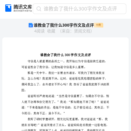
谁
谁教会了我什么300字作文及点评
教
谁教会了我什么300字作文及点评
付费
会
4
阅读
收藏
（
来自
：
贤阅文档
）
了
我
什
么
300
字
作