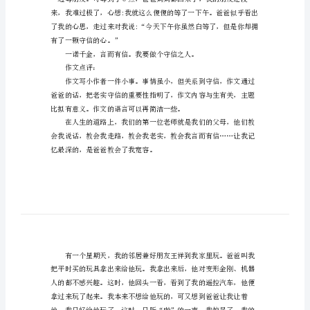
文
及
点
因。
评
谁
教
令而行；其身不正，虽令不从。”
会
了
我
什
么