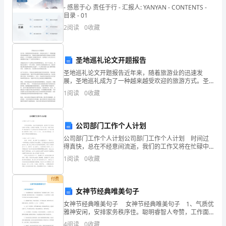
信
- 感恩于心 责任于行 - 汇报人: YANYAN - CONTENTS -
目录 - 01
是
2
阅读
0
收藏
微
缺
圣地巡礼论文开题报告
作文点评：
圣地巡礼论文开题报告近年来，随着旅游业的迅速发
乏
展，圣地巡礼成为了一种越来越受欢迎的旅游方式。圣
地巡礼指的是游客前往宗教或文化重要的地点，以寻求
1
阅读
0
收藏
道
精神上的满足和启发。这种旅行方式已经在全球范围内
引起了广泛
的，
公司部门工作个人计划
顺，中心比拟突出。
可
公司部门工作个人计划公司部门工作个人计划 时间过
爸
得真快，总在不经意间流逝，我们的工作又将在忙碌中
充实着，在喜悦中收获着，写一份计划，为接下来的学
1
阅读
0
收藏
习做准备吧！什么样的计划才是好的计划呢？以下是小
爸
编
付费
教
女神节经典唯美句子
会
女神节经典唯美句子 女神节经典唯美句子 1、气质优
雅神安闲，安排家务秩序佳。聪明睿智人夸赞，工作面
了
前不掉链。端庄贤淑父母爱，子女面前做表率。三八女
4
阅读
0
收藏