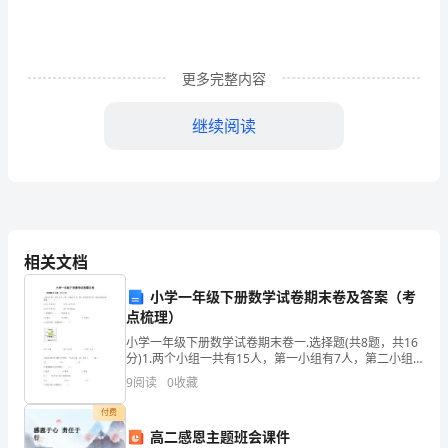
重
要
的
更多完整内容
品
继续阅读
质
之
一。
我
相关文档
开
小学一年级下册数学试卷期末卷及答案（考
点梳理）
始
小学一年级下册数学试卷期末卷一.选择题(共8题，共16
以
分)1.两个小组一共有15人，第一小组有7人，第二小组
有多少人？列式计算正确的是（ ）。A.15－7=8(人)
9
阅读
0
收藏
为
B.15－8=7(人
付费
守
高二感恩主题班会课件