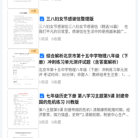
神节到了，祝你节日快乐!你永远是我们心中的最爱!
我
付费
守
三八妇女节感谢信整理版
三八妇女节感谢信三八妇女节感谢信（精选16篇） 在
信，
我们平凡的日常里，感谢信在生活中的使用越来越广
泛，写感谢信的时候要注意感谢内容的完整。如何写出
让
1
阅读
0
收藏
一个充满真情实感的感谢信？以下是小编精心整理的三
八妇
我
付费
综合解析北京市第十五中学物理八年级（下
知
册）冲刺练习单元测评试题（含答案解析）
北京市第十五中学物理八年级（下册）冲刺练习单元测
道
评 考试时间：90分钟；命题人：教研组考生注意：1、
本卷分第I卷（选择题）和第Ⅱ卷（非选择题）两部分，满
守
1
阅读
0
收藏
分100分，考试时间90分钟2、答卷前，考生务必
信
七年级历史下册 第八学习主题第5课 封建帝
国的危机练习 川教版
是
第八主题第5课 封建帝国的危机1.清朝康熙乾隆时期，经
多
济繁荣，国力强盛，史称“”2.清朝前期，制瓷中心生产规
模进一步扩大。的丝织生产超过了苏州
3
阅读
0
收藏
么
重