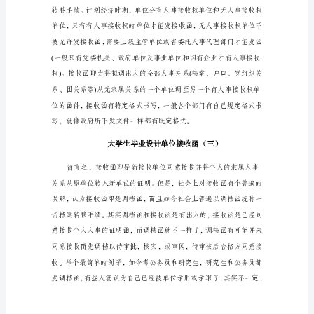
收
函
我
单
位
通信地址：____
拟
接
邮编：____联系电话：____
收
你
邮箱：____
院
____
专
业