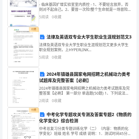
- 临床基因扩增实验室室内质控 - 1、不要轻言放弃，否
做
则对不起自己。2、要冒一次险!整个生命就是一场冒险。
走得最远的人，常是愿意去做，并愿意去冒险的人。“稳
5
阅读
0
收藏
毕
妥”之船，从未能从岸
业
付费
法律及英语双专业大学生职业生涯规划范文3
设
法律及英语双专业大学生职业生涯规划范文更多大学生
职业规划案例，上HYPERLINK
计。
"http://www.bole13.com/career/examples"http://www.bol
5
阅读
0
收藏
毕
业
2024年镇雄县国家电网招聘之机械动力类考
试题库及完整答案【必刷】
设
2024年镇雄县国家电网招聘之机械动力类考试题库及完
整答案【必刷】 第一部分 单选题(50题) 1、下列说法中
计
不正确的是( )。A.尺寸数字可以写在尺寸线上方或中断处
2
阅读
0
收藏
B.尺寸数字表示零件的真
期
付费
中考化学专题攻关专测及答案专题2《物质的
间，
化学变化》综合检测
我
中考总复习分类专题训练化学（二）（内容：物质的化
学变化）班级 姓名 学号 成绩 说明：1．测试时间45分
钟，满分1