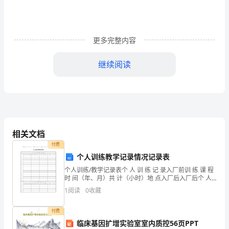
____
学
更多完整内容
生
____
继续阅读
年
单位(公章)：____
春
季
相关文档
学
付费
期
个人训练教学记录情况记录表
到
个人训练/教学记录表个 人 训 练 记 录入厂前训 练 课 程
时 间（年、月）共 计（小时）地 点入厂后入厂后个 人
教 学
我
1
阅读
0
收藏
单
付费
临床基因扩增实验室室内质控56页PPT
位