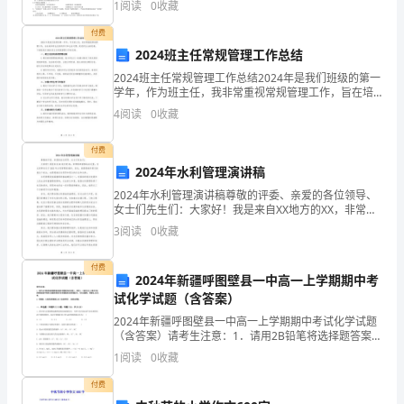
单
1
阅读
0
收藏
位
付费
2024班主任常规管理工作总结
负
2024班主任常规管理工作总结2024年是我们班级的第一
责
学年，作为班主任，我非常重视常规管理工作，旨在培
养学生良好的学习和生活习惯，促进学生全面发展。下
4
阅读
0
收藏
面是我对2024班主任常规管理工作的总结。一、建
学
付费
生
2024年水利管理演讲稿
的
2024年水利管理演讲稿尊敬的评委、亲爱的各位领导、
女士们先生们：大家好！我是来自XX地方的XX，非常荣
管
幸能够站在这里，为大家带来关于2023年水利管理的演
3
阅读
0
收藏
讲。首先，我要感谢评委们给我这个机会，也要感
理
付费
2024年新疆呼图壁县一中高一上学期期中考
和
试化学试题（含答案）
安
2024年新疆呼图壁县一中高一上学期期中考试化学试题
（含答案）请考生注意：1．请用2B铅笔将选择题答案涂
全
填在答题纸相应位置上，请用0．5毫米及以上黑色字迹
1
阅读
0
收藏
的钢笔或签字笔将主观题的答案写在答题纸相应的答
教
付费