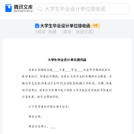
大
大学生毕业设计单位接收函
学
大学生毕业设计单位接收函
付费
生
3
阅读
收藏
（
来自
：
尚阅文库
）
毕
业
设
计
单
位
接