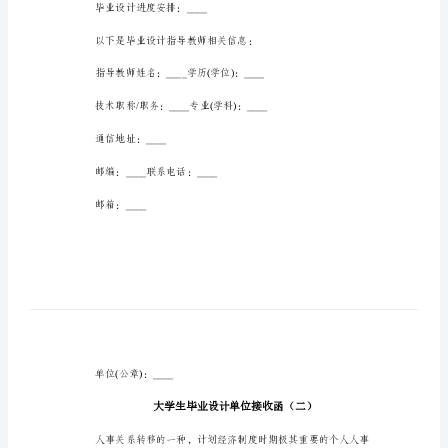
收
函
大
计鉴定表，由学生带回学校。
学
生
以下是毕业设计题目相关信息：
毕
业
题目名称：
设
计
题目内容意义：____
单
毕业设计进度安排：____
位
接