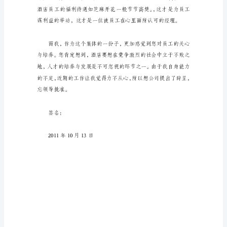
范
本
尊
敬
我离开……
的
韩
总：
作
为
一
名
在
酒