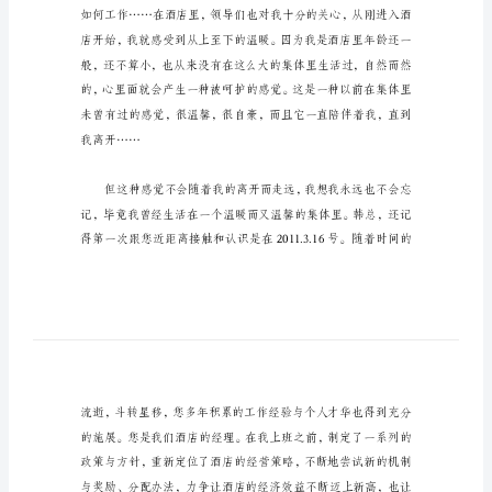
范
本
服
当然也不例外。
务
员
辞
职
申
请
书
范
文