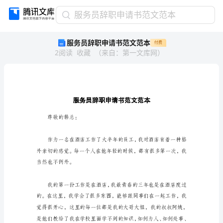
服
服务员辞职申请书范文范本
务
服务员辞职申请书范文范本
付费
员
2
阅读
收藏
（
来自
：
第一文库网
）
辞
职
申
请
书
范
文
尊敬的韩总：