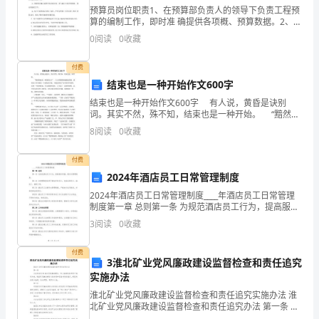
酒
预算员岗位职责1、在预算部负责人的领导下负责工程预
店
算的编制工作，即时准 确提供各项概、预算数据。2、负
责项目上因设计（或施工）的变更、签证、洽商等预算
0
阅读
0
收藏
资 料的收集及整理工作。3、掌握项目施工过程中的全
有
付费
着
结束也是一种开始作文600字
一
结束也是一种开始作文600字 有人说，黄昏是诀别
词。其实不然，殊不知，结束也是一种开始。 “黯然销
种
忘领导批准。
魂者，唯别而已矣”，古人用黯然销魂描述离别。离别自
8
阅读
0
收藏
古至今都是一个悲伤的字眼。当我们辞别了初中的
格
付费
外
2024年酒店员工日常管理制度
签名：
2024年酒店员工日常管理制度____年酒店员工日常管理
亲
制度第一章 总则第一条 为规范酒店员工行为，提高服务
质量，制定本管理制度。第二条 本管理制度适用于酒店
切
3
阅读
0
收藏
所有员工，包括全职员工、临时工、兼职工等。
2011年10月13日
的
付费
3淮北矿业党风廉政建设监督检查和责任追究
感
实施办法
淮北矿业党风廉政建设监督检查和责任追究实施办法 淮
觉。
北矿业党风廉政建设监督检查和责任追究办法 第一条 为
全面深化XX县区党风廉政建设，加大监督检查和责任追