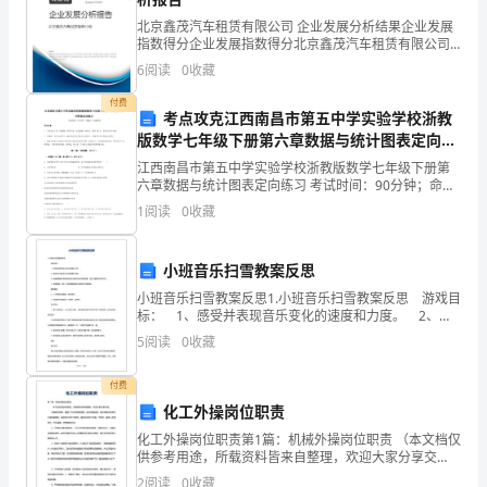
任
完小。
北京鑫茂汽车租赁有限公司 企业发展分析结果企业发展
和
指数得分企业发展指数得分北京鑫茂汽车租赁有限公司
综合得分说明：企业发展指数根据企业规模、企业创
同
6
阅读
0
收藏
新、企业风险、企业活力四个维度对企业发展情况进行
评价。
付费
学，
考点攻克江西南昌市第五中学实验学校浙教
版数学七年级下册第六章数据与统计图表定向练
心
习试卷（含答案详解）
江西南昌市第五中学实验学校浙教版数学七年级下册第
里
六章数据与统计图表定向练习 考试时间：90分钟；命题
人：校教研室考生注意：1、本卷分第I卷（选择题）和
1
阅读
0
收藏
第Ⅱ卷（非选择题）两部分，满分100分，考试时间9
总
是
小班音乐扫雪教案反思
有
小班音乐扫雪教案反思1.小班音乐扫雪教案反思 游戏目
标： 1、感受并表现音乐变化的速度和力度。 2、能
用自己喜欢的方式表现雪花飞舞。 3、知道按事物不同
一
5
阅读
0
收藏
的特征进行排序会有不同的结果，初
点
付费
化工外操岗位职责
儿
么。
化工外操岗位职责第1篇：机械外操岗位职责 （本文档仅
不
供参考用途，所载资料皆来自整理，欢迎大家分享交
流） 外操岗位职责、提前十五分钟到岗签到，进行班前
2
阅读
0
收藏