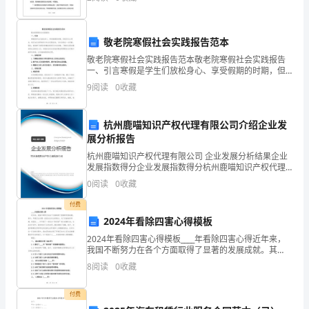
舍，
检查，参加班前会向班长汇报检查情况，
毕
敬老院寒假社会实践报告范本
竟
敬老院寒假社会实践报告范本敬老院寒假社会实践报告
一、引言寒假是学生们放松身心、享受假期的时期，但
我
是作为大学生，我们也应该积极参与社会实践活动，为
9
阅读
0
收藏
社会做出一点贡献。因此，我选择了到附近的敬老院进
们
行社会实
的
杭州鹿喵知识产权代理有限公司介绍企业发
展分析报告
情
杭州鹿喵知识产权代理有限公司 企业发展分析结果企业
发展指数得分企业发展指数得分杭州鹿喵知识产权代理
谊
有限公司综合得分说明：企业发展指数根据企业规模、
0
阅读
0
收藏
企业创新、企业风险、企业活力四个维度对企业发展情
有
况进
付费
六
2024年看除四害心得模板
2024年看除四害心得模板____年看除四害心得近年来，
年
我国不断努力在各个方面取得了显著的发展成就。其
中，环境卫生问题一直是社会关注的焦点。为了改善城
啊！
8
阅读
0
收藏
市环境，我国在____年开展了一场名为“除四害”的
班
付费