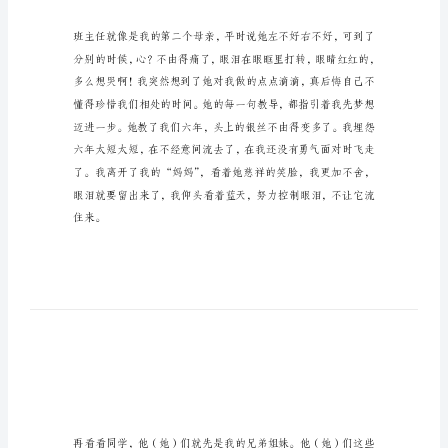
文
不
20XX年6月27日星期四
想
毕
业
20XX
年
6
月
27
日
星
期