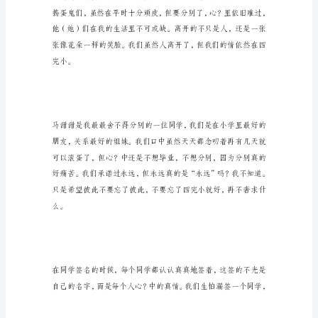
四
今
天
我
毕
业
了，
说
是
住来。
可
以
解
脱