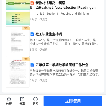
时警醒！
新教材适用高中英语
力
Unit2HealthyLifestyleSectionⅠReadingandThin
课件新人教版选择性必修第三册
的
- - - - Unit 2 - Section Ⅰ Reading and Thinking
2
阅读
0
收藏
提
付费
高
社工毕业生主持词
自
鹏飞：毕业，是一个沉重的动词； 自爱：毕业，是一
个让人一生难忘的名词； 鹏飞：毕业，是感动时流泪
己
的形容词； 自爱：毕业，是当我们以后孤寂时候，带
3
阅读
0
收藏
着微笑和遗憾去回想时的副词； 鹏飞：毕业
的
付费
工
五年级第一学期数学教研组工作计划
作
五年级第一学期数学教研组工作计划一、指导思想备课
组是学校开展教学研究活动的主阵地，我们五年级数学
备课组坚持以《数学课程标准》为指导，以学校和教研
能
6
阅读
0
收藏
组工作计划为主线，以理论和实践结合为手段，不断深
化课堂教
力，
改
立即使用
善
收藏
分享
更多