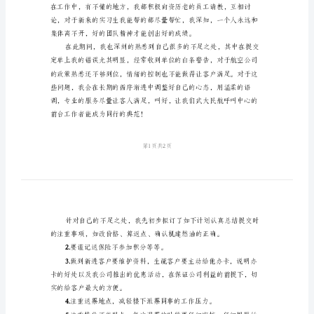
文
机
票
销
售
员
个
人
总
结
范
文