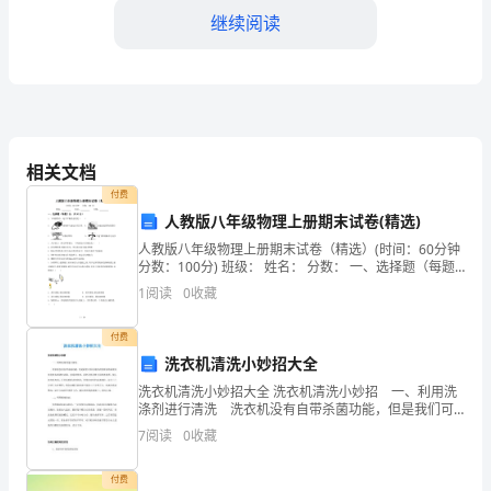
的
继续阅读
目
标
和
预
相关文档
2.
要谨记送保险不参加积分等
付费
定
人教版八年级物理上册期末试卷(精选)
3.
的
人教版八年级物理上册期末试卷（精选）(时间：60分钟
分数：100分) 班级： 姓名： 分数： 一、选择题（每题2
要
分，共30分）1
1
阅读
0
收藏
实的给客户最大的方便。
求，
付费
4.
同
洗衣机清洗小妙招大全
5.
洗衣机清洗小妙招大全 洗衣机清洗小妙招 一、利用洗
时
涤剂进行清洗 洗衣机没有自带杀菌功能，但是我们可
记录看状态等等。
以活用洗衣机原本的系统对洗衣机内部清洗杀菌。借用
也
7
阅读
0
收藏
清洗剂，最好是洗衣机专用的洗涤剂，倒入洗衣机内
部，
努
付费