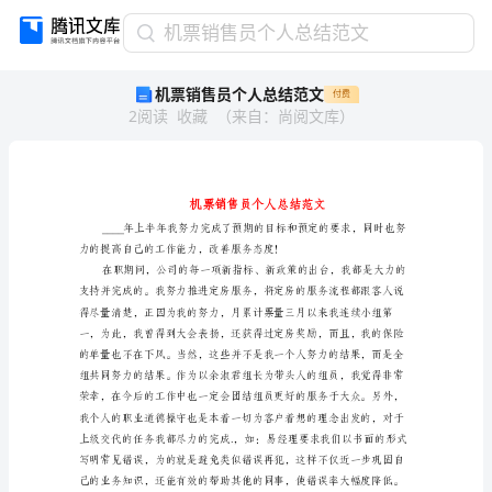
机
机票销售员个人总结范文
票
机票销售员个人总结范文
付费
销
2
阅读
收藏
（
来自
：
尚阅文库
）
售
员
个
人
总
结
范