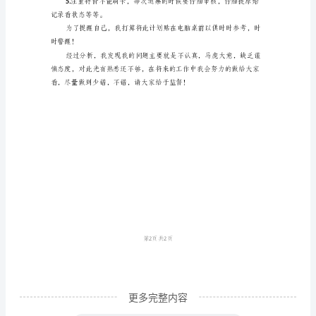
____
年
上
半
年
我
努
力
前台工作者能成为同行的典范！
完
成
了
预
更多完整内容
期