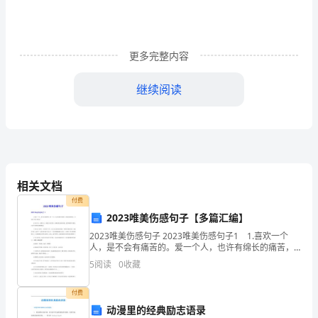
件
时，
更多完整内容
常
采
继续阅读
用
砂箱内的造型方法称为
的
22、最适合制造内腔形状复杂零件的方法是
硬
度
相关文档
24、浇注系统中横浇道的主要作用是
付费
测
2023唯美伤感句子【多篇汇编】
25、浇注系统中把金属直接引入铸型的通道称为
试
2023唯美伤感句子 2023唯美伤感句子1 1.喜欢一个
人，是不会有痛苦的。爱一个人，也许有绵长的痛苦，
方
但他给我的快乐，也是世上最大的快乐。 2.人生不止，
5
阅读
0
收藏
寂寞不已。寂寞人生爱无休，寂寞是爱永远
法
27、铸件形成缩孔的基本原因是由于合金的
付费
的
动漫里的经典励志语录
28、在铸造生产的各种方法中，最基本的方法是