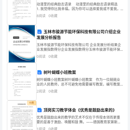
动漫里的经典励志语录 动漫里的经典励志语录精选
表
1. 我觉得你比我幸福。因为你可以选择爱我或不爱我，
29、合金的流动
而我只能选择爱你或更爱你。——桂言叶《school
示
8
阅读
0
收藏
days》 2. 我们谁都无法成为自己以
30、下列零件中最适合用灰口铸铁制造的是
符
玉林市骏源节能环保科技有限公司介绍企业
号
31、铸件顺序凝固的目的是
发展分析报告
玉林市骏源节能环保科技有限公司 企业发展分析结果企
是
32、合金的流动性差，会使铸件产生的缺陷是
业发展指数得分企业发展指数得分玉林市骏源节能环保
科技有限公司综合得分说明：企业发展指数根据企业规
①HB
0
阅读
0
收藏
模、企业创新、企业风险、企业活力四个维度对企业发
33、金属材料承受三向亚应力的压力加工方法是
展情
②HR
34、锻造300吨以上的锻件的唯一方法是
树叶蝴蝶小班教案
③HV
树叶蝴蝶小班教案树叶蝴蝶小班教案 作为一位兢兢业
35、下列钢中锻造性较好的是
④HS2、
业的人民教师，总不可避免地需要编写教案，编写教案
有利于我们弄通教材内容，进而选择科学、恰当的教学
2
阅读
0
收藏
方法。怎样写教案才更能起到其作用呢？下面是小编收
测
36、绘制自由锻
集
付费
量
顶岗实习教学体会《优秀是鼓励出来的》
的体积分配符合锻件要求的模膛称为
经
优秀是鼓励出来的教学的艺术不仅在于传授本领而更重
要的是善于激励、唤醒和鼓 舞。——德国教育家第斯多
淬
38、在锤上模锻中，带有毛边槽的模膛是
惠其实差生和好生的区别往往在于一念之间，通过这两
1
阅读
0
收藏