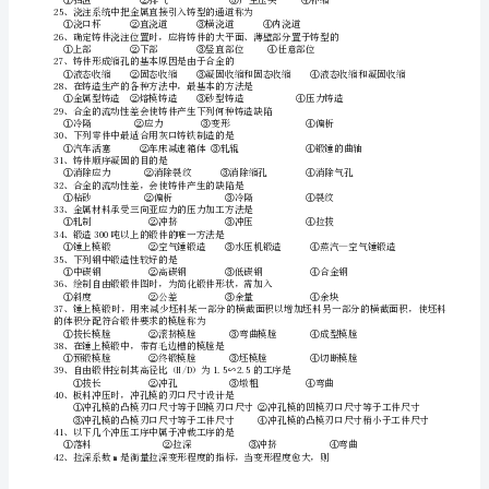
选
择
题
14、过共析钢淬火时，其常规的加热温度为
1、
15、共析钢通过淬火获得下贝氏体组织的方法有
在
16、完全退火主要用于
测
量
硬
18、45钢的调质处理安排在
度
19、下列钢的牌
高
20、制造“电木”的塑料是
的
薄
片