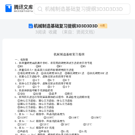
机
机械制造基础复习提纲3D3D3D3D
械
机械制造基础复习提纲3D3D3D3D
付费
制
3
阅读
收藏
（
来自
：
贤阅文档
）
造
基
础
复
习
一、选择题
提
2、测量经淬火+低温回火后的共析钢硬度
纲