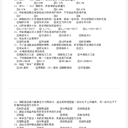
3、在面心立方晶格中，晶胞实际占有的原子数有
3D3D3D3D
①2个②4个③6个④8个
4、在体心立方晶格中，晶胞实际占有的原子数有
机
①2个②1个③3个④4个
械
5、在晶体缺陷中属于线缺陷的有
①空位②位错③晶界④裂纹
制
①体心立方晶格；面心立方晶格；体心立方晶格
造
②面心立方晶格；体心立方晶格；面心立方晶格
③体心立方晶格；面心立方晶格
基
④面心立方晶格；体心立方晶格
础
7、在Fe—FeC相图中，共晶线的温度为
3
复
8、在Fe—FeC相图中，共析线的温度为
3
习
9、在Fe—FeC相图中ECF线是
3
提
3
纲
11、在Fe—FeC相图中，共析钢的含碳量为
一、
3