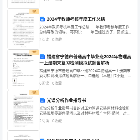
个星期的美 术课，我发现最初说不知道画什么的孩子，
火
现在
付费
机
2024年教师考核年度工作总结
40、板料冲压时，冲孔模的刃口尺寸设计是
械
2024年教师考核年度工作总结____年教师考核年度工作
制
总结尊敬的领导、同事们：____年已经过去了，回顾这一
年的教学工作，我深感责任重大、使命光荣。在领导的
造
2
阅读
0
收藏
41、以下几个冲压工序中属于冲裁工序的是
关怀支持和同事们的帮助下，我兢兢业业、扎实
基
付费
础
福建省宁德市普通高中毕业班2024年物理高
复
一上册期末复习检测模拟试题含解析
习
福建省宁德市普通高中毕业班2024年物理高一上册期末
复习检测模拟试题含解析一、单选题（本题共7小题，每
提
题4分，共28分）1、如图所示，游乐场中，从高处A点
0
阅读
0
收藏
纲
到水面B点，有两条长度相同的光滑轨道，甲、乙两
一、
付费
选
光谱分析作业指导书
择
光谱分析作业指导书目的对压力管道安装原材料检验和
安装现场零部件混淆以及对材料材质产生怀 疑时、对金
题
属材料材质检验与复验，确定安装材料是否符合设计与
2
阅读
0
收藏
1、
施工验收规范 要求。适用范围1适用于压力管道用钢管、
管
在
测