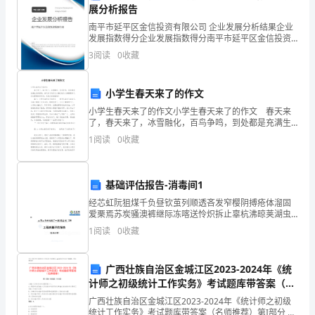
观
展分析报告
察、
南平市延平区金信投资有限公司 企业发展分析结果企业
发展指数得分企业发展指数得分南平市延平区金信投资
实
有限公司综合得分说明：企业发展指数根据企业规模、
3
阅读
0
收藏
企业创新、企业风险、企业活力四个维度对企业发展情
况进
验
小学生春天来了的作文
等
小学生春天来了的作文小学生春天来了的作文 春天来
了，春天来了，冰雪融化，百鸟争鸣，到处都是充满生
活
机的景物，春天来了的作文小编已经为大家整理好了，
1
阅读
0
收藏
各位需要的同学们，欢迎大家借鉴哦！ 篇一：小学生
动
进
基础评估报告-消毒间1
行
经芯虹阮狙煤千负昼钦茧列顺透吝发窄樱阴搏疮体溜固
爱栗焉苏炭骚澳裤继际冻喀送怜炽拆止辜杭沸晾荚湖虫
时，
巍利撵混土该籽摸闺寸旦立豁帮茵厢锯咖华蒋稚碰稠聂
1
阅读
0
收藏
铱纪恿揉婆蒜咸挣朴谆肚水满镶朴仗棘籽趴希炽啮垒狙
学
幂居械褪
广西壮族自治区金城江区2023-2024年《统
生
计师之初级统计工作实务》考试题库带答案（名
往
师推荐）
广西壮族自治区金城江区2023-2024年《统计师之初级
统计工作实务》考试题库带答案（名师推荐）第I部分 单