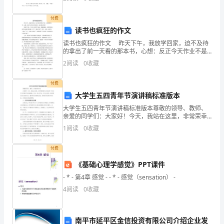
养
2、毕业论文格式的
习
付费
读书也疯狂的作文
惯。
读书也疯狂的作文 昨天下午，我放学回家，迫不及待
在
的拿出了前一天看的那本书，心想：反正今天作业不是
很多，就先看会书吧！ 我放下书包，不由自主的看了
2
阅读
0
收藏
科
起来。我翻来翻去，就是死活也找不出来前天看到哪一
学
付费
大学生五四青年节演讲稿标准版本
课
大学生五四青年节演讲稿标准版本尊敬的领导、教师、
亲爱的同学们：大家好！今天，我站在这里，非常荣幸
堂
地为大家分享一份关于五四青年节的演讲稿。作为一名
1
阅读
0
收藏
大学生，今天让我们一同回顾五四运动的历史，缅怀革
教
命先辈的
付费
学
《基础心理学感觉》PPT课件
中，
- * - 第4章 感觉 - - * - 感觉（sensation） -
进
4
阅读
0
收藏
行
南平市延平区金信投资有限公司介绍企业发