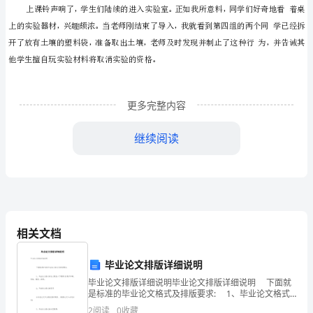
21
条
期
解读
【
】
初
更多完整内容
要
继续阅读
制
定
课
堂
相关文档
常
规，
毕业论文排版详细说明
毕业论文排版详细说明毕业论文排版详细说明 下面就
培
是标准的毕业论文格式及排版要求: 1、毕业论文格式
的论文题目:(下附署名)要求准确、简练、醒目、新颖。
2
阅读
0
收藏