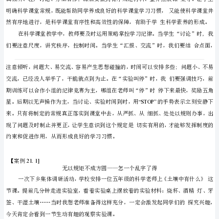
之
21：
让
学
生
21
有
序
学
习
第