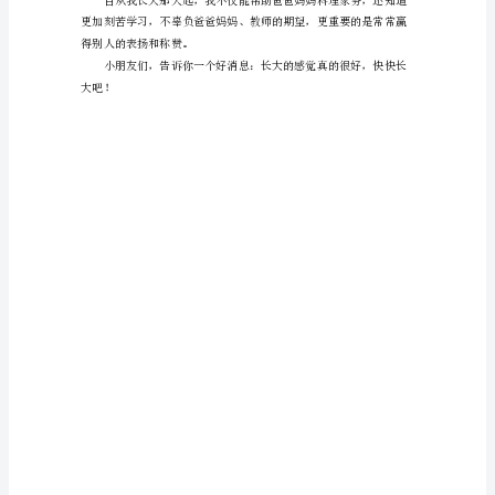
候
我
岁。
总
渴
望
自
己
快
点
长
大，
可