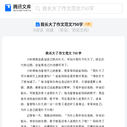
我
我长大了作文范文750字
长
我长大了作文范文750字
付费
大
6
阅读
收藏
（
来自
：
贤阅文档
）
了
作
文
范
文
750
大的过程，总觉得自己太幼稚
字