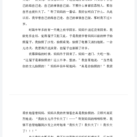
我
长
大
了
作
文
范
为什么自己就是长不大呢？
文
750
字
小
时