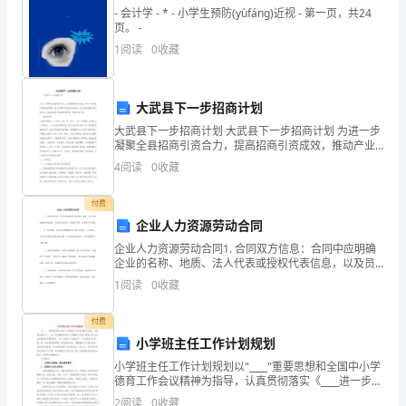
过
- 会计学 - * - 小学生预防(yùfáng)近视 - 第一页，共24
页。 -
程，
1
阅读
0
收藏
总
觉
大武县下一步招商计划
得
大武县下一步招商计划 大武县下一步招商计划 为进一步
凝聚全县招商引资合力，提高招商引资成效，推动产业
自
转型升级和提质增效，着力构建开放
4
阅读
0
收藏
己
付费
太
企业人力资源劳动合同
企业人力资源劳动合同1. 合同双方信息：合同中应明确
幼
企业的名称、地质、法人代表或授权代表信息，以及员
工的姓名、联系件号码、住质等个人信息。2. 工作内
1
阅读
0
收藏
稚
容：合同中应详细描述员工的工作职责、工作地点，以
及
可
付费
小学班主任工作计划规划
笑
小学班主任工作计划规划以"____"重要思想和全国中小学
德育工作会议精神为指导，认真贯彻落实《____进一步加
了。
强和改进中小学德育工作若干意见》和《公民道德建设
2
阅读
0
收藏