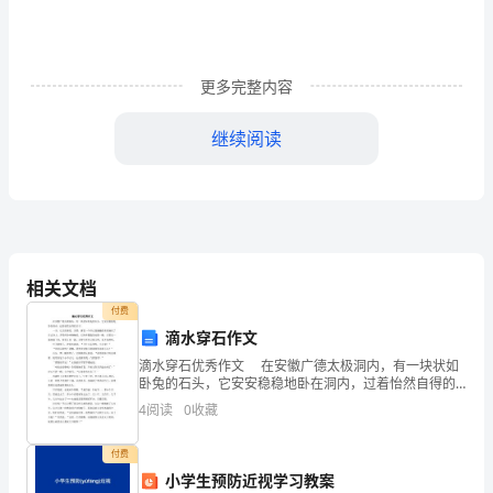
如
今
我
更多完整内容
终
继续阅读
于
长
大
了。
相关文档
了！！！”
回
付费
滴水穿石作文
忆
滴水穿石优秀作文 在安徽广德太极洞内，有一块状如
长
卧兔的石头，它安安稳稳地卧在洞内，过着怡然自得的
日子。 一天，它正在睡觉，突然，感觉一个什么湿漉
得别人的表扬和称赞。
4
阅读
0
收藏
大
漉的东西滴在了自己身上，弄得浑身痒酥酥的，它睁开
的
付费
小学生预防近视学习教案
大吧！