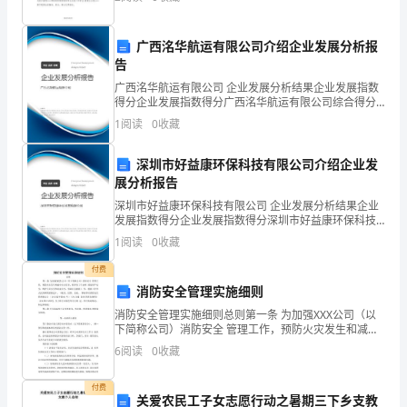
实施纲要》，进一步确立"以德治校"、"以法
小
广西洺华航运有限公司介绍企业发展分析报
告
时
广西洺华航运有限公司 企业发展分析结果企业发展指数
候
得分企业发展指数得分广西洺华航运有限公司综合得分
说明：企业发展指数根据企业规模、企业创新、企业风
1
阅读
0
收藏
险、企业活力四个维度对企业发展情况进行评价。该企
每
业的
深圳市好益康环保科技有限公司介绍企业发
当
展分析报告
看
深圳市好益康环保科技有限公司 企业发展分析结果企业
发展指数得分企业发展指数得分深圳市好益康环保科技
到
有限公司综合得分说明：企业发展指数根据企业规模、
1
阅读
0
收藏
企业创新、企业风险、企业活力四个维度对企业发展情
天
况进
付费
消防安全管理实施细则
上
消防安全管理实施细则总则第一条 为加强XXX公司（以
的
下简称公司）消防安全 管理工作，预防火灾发生和减少
火灾危害，保护员工生命和 国家财产安全，维护公共安
6
阅读
0
收藏
星
全和设备安全，保障应急救援工 作，根据《中华人民
星，
付费
关爱农民工子女志愿行动之暑期三下乡支教