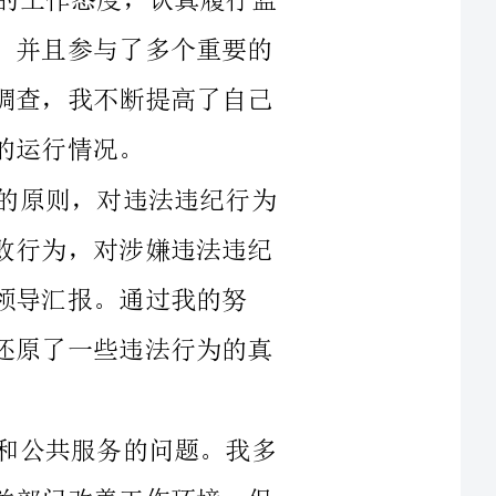
在工作中，我坚持依法依规、循纪守法的原则，对违法违纪行为
始终保持零容忍的态度。我积极参与打击腐败行为，对涉嫌违法违纪
通过我的努
力，在一些案件中成功追回了被侵吞资金，还原了一些违法行为的真
除了打击腐败，我也十分关注工作环境和公共服务的问题。我多
次参与了对工作场所的检查和评估，督促相关部门改善工作环境，保
障员工权益，提高工作效率。我也积极参与社区服务，促使公共服务
工作之余，我也积极参加各种培训和学习活动，提升自己的专业
知识和技能。我参加了多个研讨会和培训班，学习了新的监督方法和