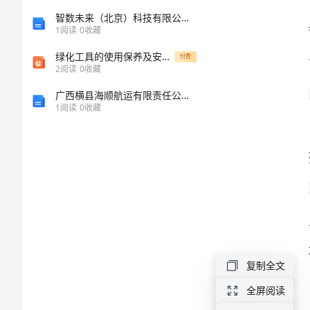
察
智数未来（北京）科技有限公司介绍企业发展分析报告
员
1
阅读
0
收藏
2024
绿化工具的使用保养及安全注意事项
付费
2
阅读
0
收藏
年
广西横县海顺航运有限责任公司介绍企业发展分析报告
个
1
阅读
0
收藏
人
总
结
尊
敬
的
复制全文
领
全屏阅读
导