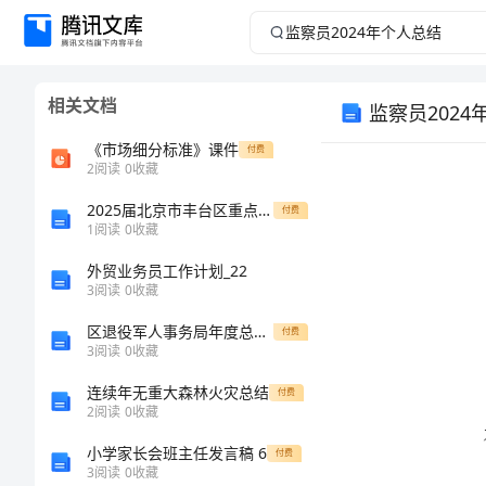
监
察
相关文档
监察员2024
员
《市场细分标准》课件
付费
2024
2
阅读
0
收藏
年
2025届北京市丰台区重点中学高一生物第一学期期末质量跟踪监视模拟试题含解析
付费
1
阅读
0
收藏
个
外贸业务员工作计划_22
3
阅读
0
收藏
人
区退役军人事务局年度总结报告
付费
3
阅读
0
收藏
总
连续年无重大森林火灾总结
付费
结
2
阅读
0
收藏
小学家长会班主任发言稿 6
付费
监
3
阅读
0
收藏