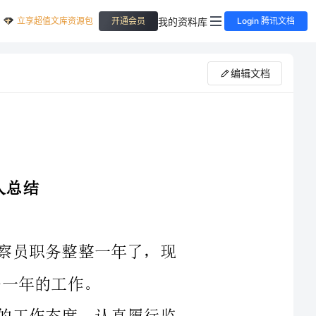
立享超值文库资源包
我的资料库
开通会员
Login 腾讯文档
编辑文档
时间如白驹过隙，转眼间我已经担任监察员职务整整一年了，现
这一年来，我秉持着公正、廉洁、严肃的工作态度，认真履行监
督职责。我主要负责监督与执法相关的工作，并且参与了多个重要的
调查和核查工作。通过对不同领域的监督和调查，我不断提高了自己