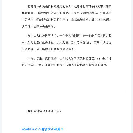
护林防火人人有责演讲稿篇1
稿
亲爱的老师，亲爱的同学：
护
林
题是《森林防火》。
防
火
人
人
有
责
演
旅游保健等多种使命，森林是农牧。
讲
稿