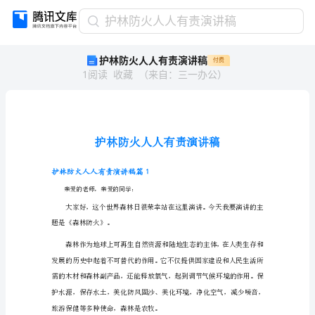
护
护林防火人人有责演讲稿
林
护林防火人人有责演讲稿
付费
防
1
阅读
收藏
（
来自
：
三一办公
）
火
人
人
有
责
演
讲