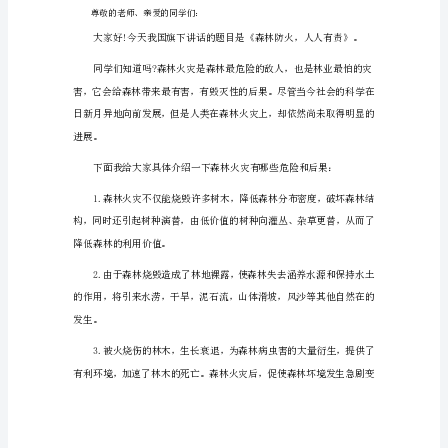
护
林
防
甚至使生态环境失去平衡。
火
人
人
有
责
演
讲
稿
篇
1