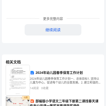
亲
爱
更多完整内容
的
老
继续阅读
师，
我的演讲结束了谢谢大家。
亲
爱
的
相关文档
护林防火人人有责演讲稿篇2
同
2024年幼儿园春季保育工作计划
尊敬的老师、亲爱的同学们：
学：
2024年幼儿园春季保育工作计划一、总体目标1. 坚持以
儿童为中心，促进每个幼儿的全面发展。2. 建立和谐的
大
幼儿园家庭关系，形成家园共育的良好氛围。3. 加强师
14
阅读
0
收藏
资队伍建设，提高教师的教育教学能力。4.
家
付费
部编版小学语文二年级下册第二课找春天课
好，
件市公开课一等奖市赛课获奖课件