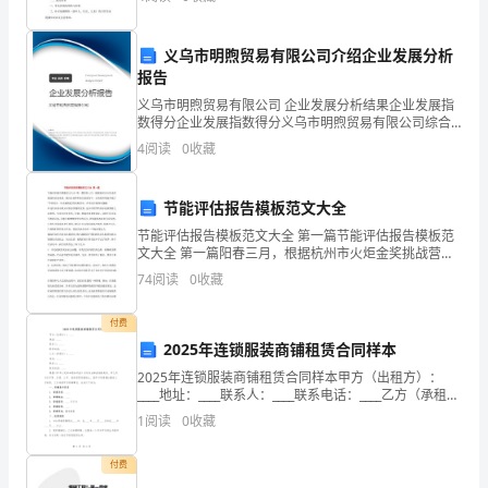
组成员名单一健康教育工作制度健康是人人应当享有的
基本权利
里
义乌市明煦贸易有限公司介绍企业发展分析
演
报告
讲。
义乌市明煦贸易有限公司 企业发展分析结果企业发展指
数得分企业发展指数得分义乌市明煦贸易有限公司综合
得分说明：企业发展指数根据企业规模、企业创新、企
今
4
阅读
0
收藏
业风险、企业活力四个维度对企业发展情况进行评价。
该企
天
节能评估报告模板范文大全
我
节能评估报告模板范文大全 第一篇节能评估报告模板范
文大全 第一篇阳春三月，根据杭州市火炬金奖挑战营活
要
动要求，我们在老师和家长的指导下，认真组织策划开
74
阅读
0
收藏
展了“节约用水，从点滴做起”的实践活动，在活动中我深
演
付费
讲
2025年连锁服装商铺租赁合同样本
的
2025年连锁服装商铺租赁合同样本甲方（出租方）：
____地址：____联系人：____联系电话：____乙方（承租
主
方）：____地址：____联系人：____联系电话：____根据
1
阅读
0
收藏
《中华人民共和国合
题
付费