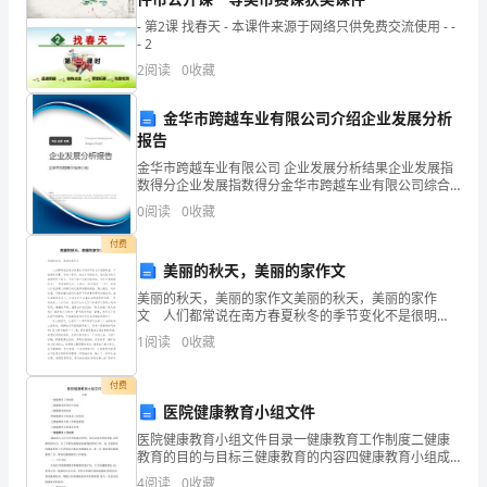
这
- 第2课 找春天 - 本课件来源于网络只供免费交流使用 - -
- 2
个
2
阅读
0
收藏
世
进展。
金华市跨越车业有限公司介绍企业发展分析
界
报告
金华市跨越车业有限公司 企业发展分析结果企业发展指
森
数得分企业发展指数得分金华市跨越车业有限公司综合
得分说明：企业发展指数根据企业规模、企业创新、企
林
0
阅读
0
收藏
业风险、企业活力四个维度对企业发展情况进行评价。
该企
日
付费
美丽的秋天，美丽的家作文
很
美丽的秋天，美丽的家作文美丽的秋天，美丽的家作
文 人们都常说在南方春夏秋冬的季节变化不是很明
荣
降低森林的利用价值。
显，只能感受到夏、冬两个季节，但在今年的秋天，我
1
阅读
0
收藏
们城市的气温很明显下降了，不知不觉中在我们的身
幸
边，有许
付费
站
医院健康教育小组文件
在
医院健康教育小组文件目录一健康教育工作制度二健康
教育的目的与目标三健康教育的内容四健康教育小组成
员工作职责五健康教育小组工作理论框架六健康教育小
这
发生。
4
阅读
0
收藏