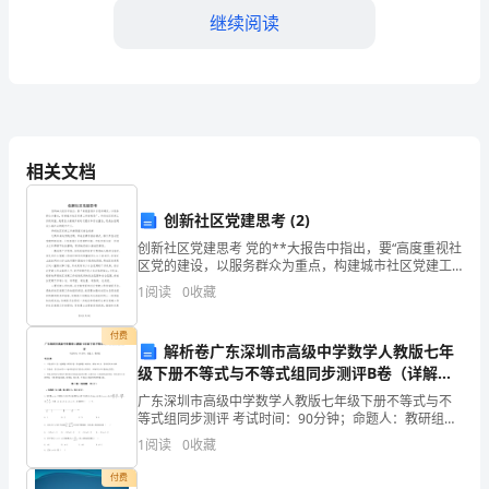
继续阅读
在
这
三、建设目标与措施
里，
代
相关文档
表
我们提出以下建设目标与措施：
创新社区党建思考 (2)
全
创新社区党建思考 党的**大报告中指出，要“高度重视社
体
区党的建设，以服务群众为重点，构建城市社区党建工
作新格局”。开创社区党建工作新局面，是建设小康城市
1
阅读
0
收藏
同
的时代要求和历史重任，更是全面建设小康社会
学
付费
解析卷广东深圳市高级中学数学人教版七年
级下册不等式与不等式组同步测评B卷（详解
向
版）
广东深圳市高级中学数学人教版七年级下册不等式与不
大
等式组同步测评 考试时间：90分钟；命题人：教研组考
生注意：1、本卷分第I卷（选择题）和第Ⅱ卷（非选择
1
阅读
0
收藏
家
题）两部分，满分100分，考试时间90分钟2、答卷
付费