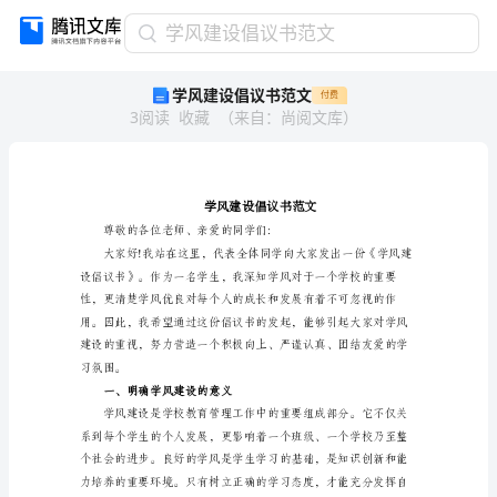
学
学风建设倡议书范文
风
学风建设倡议书范文
付费
建
3
阅读
收藏
（
来自
：
尚阅文库
）
设
倡
议
书
范
文
学