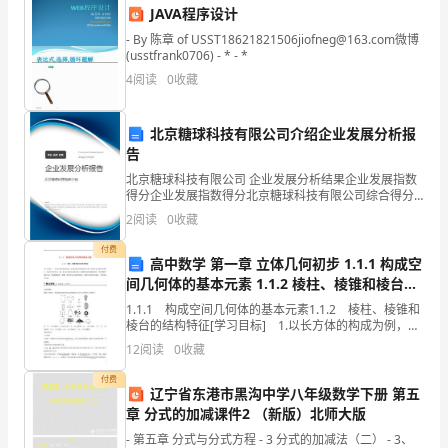
发
JAVA程序设计
出
- By 陈章 of USST18621821506jiofneg@163.com微博
(usstfrank0706) - * - *
一
4
阅读
0
收藏
份
择适合自己学习的方式。
北京糖球科技有限公司介绍企业发展分析报
《学
告
风
北京糖球科技有限公司 企业发展分析结果企业发展指数
得分企业发展指数得分北京糖球科技有限公司综合得分
建
说明：企业发展指数根据企业规模、企业创新、企业风
2
阅读
0
收藏
险、企业活力四个维度对企业发展情况进行评价。该企
设
业的
付费
高中数学 第一章 立体几何初步 1.1.1 构成空
四、组织实施与监督
倡
间几何体的基本元素 1.1.2 棱柱、棱锥和棱台的
结构特征学案 新人教B版必修2
1.1.1 构成空间几何体的基本元素1.1.2 棱柱、棱锥和
议
棱台的结构特征[学习目标] 1.以长方体的构成为例，认
识构成几何体的基本元素，同时在运动变化的观点下，
书》。
们提出以下组织实施与监督措施：
12
阅读
0
收藏
体会空间中的点、线、面与几何体之间的关
付费
作
辽宁省东港市黑沟中学八年级数学下册 第五
章 分式的加减课件2 （新版）北师大版
为
- 第五章 分式与分式方程 - 3 分式的加减法（二） - 3、