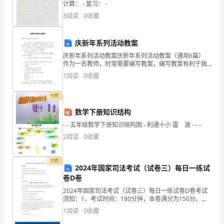
一
计算： - 复习： -
总结和分享交流。
3
阅读
0
收藏
名
学
庆新年系列活动教案
生，
庆新年系列活动教案庆新年系列活动教案（通用6篇）
作为一名教师，时常需要编写教案，编写教案有利于我
们弄通教材内容，进而选择科学、恰当的教学方法。我
我
1
阅读
0
收藏
们该怎么去写教案呢？下面是小编整理的庆新年系列活
深
付费
知
数学下册知识结构
- - 五年级数学下册知识结构图 - 利通十小 雷 波 - - -
学
2
阅读
0
收藏
风
对
付费
2024年国家司法考试（试卷三）每日一练试
卷D卷
于
2024年国家司法考试（试卷三）每日一练试卷D卷考试
一
须知：1、考试时间：180分钟，本卷满分为150分。
2、请首先按要求在试卷的指定位置填写您的姓名、准考
1
阅读
0
收藏
个
证号等信息。 3、请仔细阅读各种题目的回答要