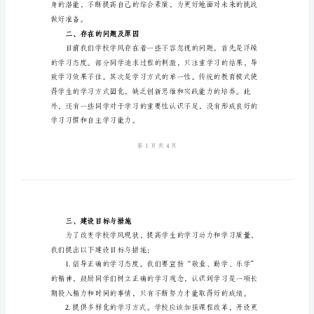
风
建
设
倡
议
习氛围。
书
一、明确学风建设的意义
范
文
尊
敬
的
各
位