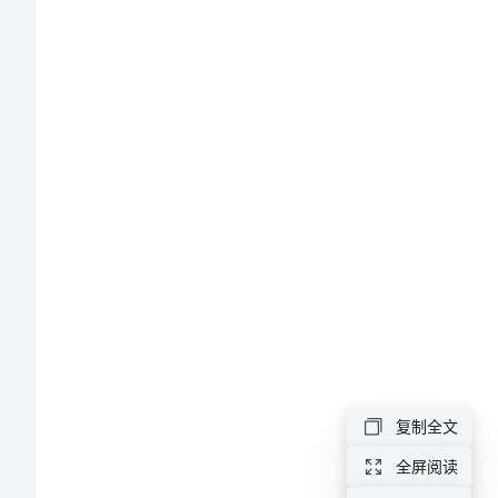
料》
《区
上的安排。
水
务
局
长
上
任
发
言
复制全文
资
料》
全屏阅读