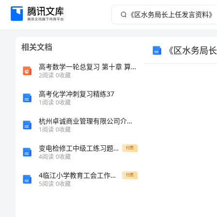
《区
水
相关文档
《区水务局长
务
高考数学一轮总复习 第十章 算法初步、复数与选考内容 第4讲 坐标系与参数方程课件 文
局
2
阅读
0
收藏
高考化学冲刺复习精练37
长
1
阅读
0
收藏
上
杭州卓诚商业管理有限公司介绍企业发展分析报告
1
阅读
0
收藏
任
变电检修工中级工练习题含答案
付费
4
阅读
0
收藏
发
4临江小学教育工会工作计划范文
付费
言
5
阅读
0
收藏
资