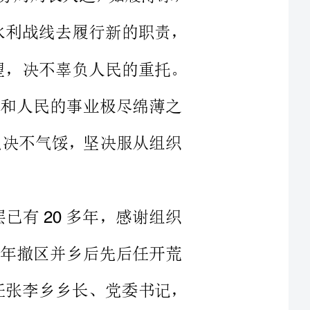
干，为党和人民的事业极尽绵薄之
任命，也决不气馁，坚决服从组织
从事基层已有多年，感谢组织
委书记，年撤区并乡后先后任开荒
记、保义镇党委副书记，年后任张李乡乡长、党委书记，
职务以来，时刻以做一名真正的共
一名真正的人民公仆来严格要求自
完成了职责赋予的各项任务，先后
部、省科协和市县党委、政府的各
成绩和进步，都是组织关怀和培养