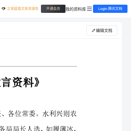
立享超值文库资源包
我的资料库
开通会员
Login 腾讯文档
编辑文档
副主任、各位常委。水利兴则农
业兴，农业兴则社会稳。组织上安排我为水务局局长人选，如履薄冰，
信心。如果人大常委会任命我水利战线去履行新的职责，
家的信任，决不辜负组织的期望，决不辜负人民的重托。