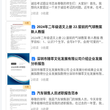
诚信考试倡议书范本尊敬的师生们：大家好！首先，我
盗
2)
想向大家倡议一个关于诚信考试的问题。近年来，在考
试中存在许多不诚信的现象，比如作弊、抄袭等行为屡
2
阅读
0
收藏
等
3)
见不鲜。这些行为严重影响了考试的公平性和真实性，
破坏了教
行。
教
付费
2024年二年级语文上册 22.窗前的气球教案
育，
新人教版
2024年二年级语文上册 22.窗前的气球教案 新人教版 教
提
2
学目标：1、认识7个生字。会写8个字。会用“可爱的”“高
车上街。
兴地”这些词语写句子。2、正确、流利、有感情地朗读
2
阅读
0
收藏
高
课文，体会同学之间的真挚情意。3、
学
深圳市臻萃文化发展有限公司介绍企业发展
731
分析报告
生
深圳市臻萃文化发展有限公司 企业发展分析结果企业发
展指数得分企业发展指数得分深圳市臻萃文化发展有限
的
公司综合得分说明：企业发展指数根据企业规模、企业
2
阅读
0
收藏
创新、企业风险、企业活力四个维度对企业发展情况进
安
行评
付费
2)
全
汽车销售人员述职报告范本
与到校园安全防范的活动中来。
尊敬的领导：我是汽车销售部门的销售人员，今天非常
意
荣幸能够向您呈现我的述职报告。在过去的一年里，我
始终把客户满意度作为工作的最高指导原则，努力提高
4
阅读
0
收藏