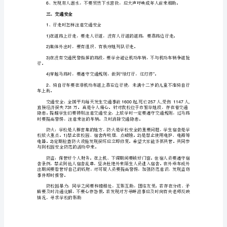
4)
生
源开关，停止使用。
安
5);
全
电的电器分开，不要用手直接救人。
教
、安全使用煤气
2
育
1)
主
浇灭，造成煤气大量泄露而发生火灾。
题
足够的氧气，防止煤气中毒。
班
二、游泳时要注意安全
会
方
1
、游泳需要经过体格检查。
案
教