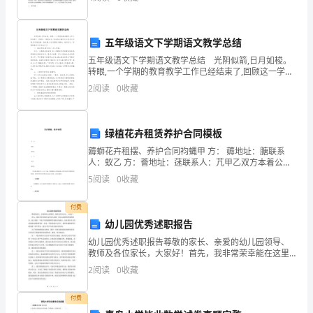
识，
自己的销售技巧和服务水平，为公司不断获取新的订单
和客户。
使
事件即时报警。
五年级语文下学期语文教学总结
学
五年级语文下学期语文教学总结 光阴似箭,日月如梭。
生
转眼,一个学期的教育教学工作已经结束了,回顾这一学期
以来,学生的点滴进步让我无比欣慰,但还存在着一些问题,
情况，寻求学校的帮助
2
阅读
0
收藏
学
今后还需努力解决。现对自己一学期的教学工作
会
绿植花卉租赁养护合同模板
一
薅螄花卉租摆、养护合同袀蝿甲 方： 薅地址：膅联系
人：蚁乙 方：薈地址：蒁联系人：芁甲乙双方本着公
些
平、公正、互惠、互利的原则，经友好协商，就甲方所
5
阅读
0
收藏
在写字楼内的花卉租摆、养护事项在青岛市崂山区达成
自
以
付费
救
幼儿园优秀述职报告
的
幼儿园优秀述职报告尊敬的家长、亲爱的幼儿园领导、
教师及各位家长，大家好！首先，我非常荣幸能在这里
方
向大家做一次幼儿园的优秀述职报告。幼儿园是一个孩
2
阅读
0
收藏
子们怀揣梦想开始成长的地方，也是您信任并托付给我
们的重要
法，
付费