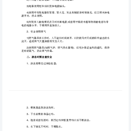
教
育
教学过程：
主
一、谈话引入：
题
班
、用电安全
1
会
要掌握一些基本的用电常识。
方
1)
案
2)
小
3)
电器使用完毕后应拔掉电源插头。
学