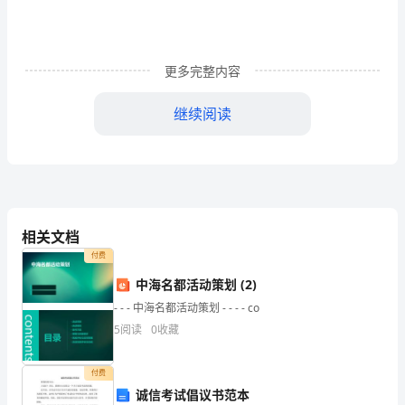
学
目
更多完整内容
的：
对
继续阅读
学
2
、要慎重选择游泳场所。
生
3
、下水前要做准备运动。
进
4
行
相关文档
5
、水下情况不明时，不要跳水。
付费
用
6
中海名都活动策划 (2)
电、
- - - 中海名都活动策划 - - - - co
三、交通安全
防
5
阅读
0
收藏
、行走时怎样注意交通安全
1
火、
付费
1)
防
诚信考试倡议书范本