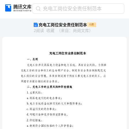
充
充电工岗位安全责任制范本
电
充电工岗位安全责任制范本
付费
工
2
阅读
收藏
（
来自
：
尚阅文库
）
岗
位
安
全
责
任
一、总则
制