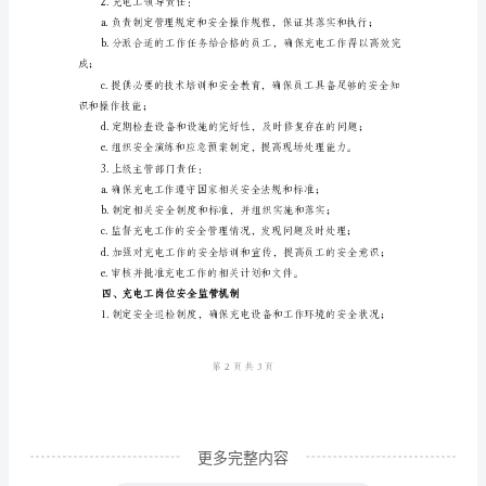
范
本
一、
总
三、充电工岗位的安全责任
则
1.充电工个人责任：
充
电
行充电作业；
工
作
涉
及
高
更多完整内容
压