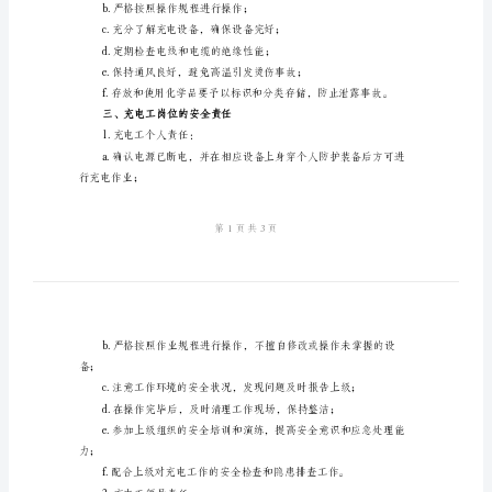
范
本
须遵守并履行相应的安全责任。
充
电
1.主要风险：
工
a.高压电流引发的电击事故；
岗
位
c.高温引发的烫伤事故；
安
d.环境污染和化学
全
2.防控措施：
责
任
b.严格按照操作规程进行操作；
制