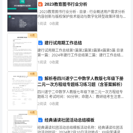
全
成；
2023教育图书行业分析
风
- 2023教育图书行业分析 - 目录 - 行业概述用户需求分析
内容创新与版权保护技术驱动与数字化转型政策环境与
险。
市场监管未来趋势与挑战
1
阅读
0
收藏
识和操作技能；
为
付费
保
建行试用期工作总结
建行试用期工作总结第1篇第2篇第3篇第4篇第5篇 目录
障
第一篇：2024年建行工作总结第二篇：建行工作总结第
3.上级主管部门责任：
三篇：建行点工作总结第四篇：建行工作总结第五篇：
充
1
阅读
0
收藏
建行工作总结 正文第一篇：2024年建行工作总
电
付费
解析卷四川遂宁二中数学人教版七年级下册
工
二元一次方程组专题练习练习题（含答案解析）
四川遂宁二中数学人教版七年级下册二元一次方程组专
作
题练习 考试时间：90分钟；命题人：教研组考生注意：
1、本卷分第I卷（选择题）和第Ⅱ卷（非选择题）两部
的
2
阅读
0
收藏
分，满分100分，考试时间90分钟2、答卷前，考生
安
付费
经典诵读社团活动总结模板
四、充电工岗位安全监管机制
全
经典诵读社团活动总结模板活动名称：经典诵读社团活
动活动时间：2024年7月10日活动地点：XX中学诵读社