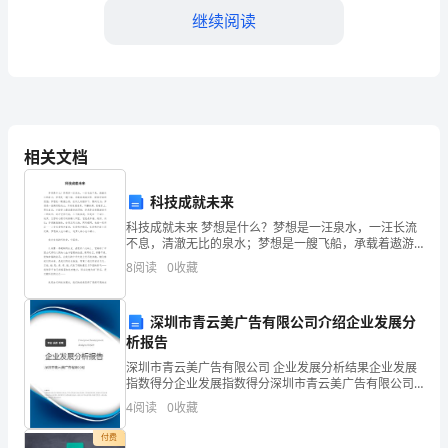
继续阅读
电
力
设
备
备；
相关文档
和
电
科技成就未来
科技成就未来 梦想是什么？梦想是一汪泉水，一汪长流
力
不息，清澈无比的泉水；梦想是一艘飞船，承载着遨游
世界、探索宇宙的愿望；梦想是一颗蒲公英，在风儿的
8
阅读
0
收藏
系
陪伴下，飘向远方；梦想是一座高而险的山，只有锐意
力；
统，
深圳市青云美广告有限公司介绍企业发展分
具
析报告
2.充电工领导责任：
深圳市青云美广告有限公司 企业发展分析结果企业发展
有
指数得分企业发展指数得分深圳市青云美广告有限公司
综合得分说明：企业发展指数根据企业规模、企业创
4
阅读
0
收藏
安
新、企业风险、企业活力四个维度对企业发展情况进行
评价。
付费