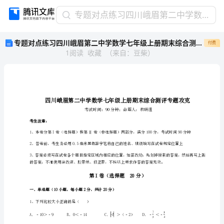
专
专题对点练习四川峨眉第二中学数学七年级上册期末综合测评专题攻克试题（详解版）
题
专题对点练习四川峨眉第二中学数学七年级上册期末综合测评专题攻克试题（详解版）
付费
对
1
阅读
收藏
（
来自
：
豆柴
）
点
练
习
四
川
峨
眉
考生注意：