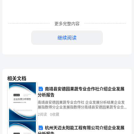
攻
克
更多完整内容
试
继续阅读
题
（详
解
相关文档
版）
南靖县安德园果蔬专业合作社介绍企业发展
分析报告
四
南靖县安德园果蔬专业合作社 企业发展分析结果企业发
川
展指数得分企业发展指数得分南靖县安德园果蔬专业合
33
7、比较（﹣2）和﹣2，下列说法正确的是
作社综合得分说明：企业发展指数根据企业规模、企业
2
阅读
0
收藏
创新、企业风险、企业活力四个维度对企业发展情况进
峨
行评
杭州天迈太阳能工程有限公司介绍企业发展
眉
分析报告