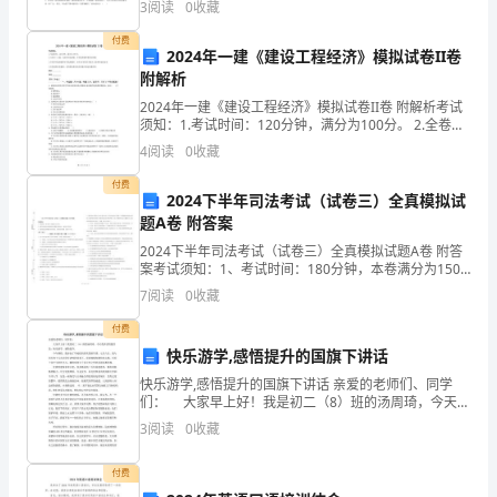
3
阅读
0
收藏
分，满分100分，考试时间90分钟2、答卷前，考生务
综
付费
2024年一建《建设工程经济》模拟试卷II卷
合
附解析
测
2024年一建《建设工程经济》模拟试卷II卷 附解析考试
须知：1.考试时间：120分钟，满分为100分。 2.全卷共
二、填空题（10小题，每小题3分，共计30分）
评
三大题，包括单项选择题、多项选择题和案例分析题。3.
4
阅读
0
收藏
作答单项选择题和多项选择题时，采
专
付费
A
2024下半年司法考试（试卷三）全真模拟试
题
题A卷 附答案
2024下半年司法考试（试卷三）全真模拟试题A卷 附答
攻
案考试须知：1、考试时间：180分钟，本卷满分为150
分。 2、请首先按要求在试卷的指定位置填写您的姓名、
克
7
阅读
0
收藏
准考证号等信息。 3、请仔细阅读各种题目
付费
考
快乐游学,感悟提升的国旗下讲话
试
快乐游学,感悟提升的国旗下讲话 亲爱的老师们、同学
们： 大家早上好！我是初二（8）班的汤周琦，今天我
时
讲话的题目是：快乐游学，感悟提升。 今年暑假，我
3
阅读
0
收藏
参加了学校组织的英国游学团。七月六日，我与同
间：
付费
90