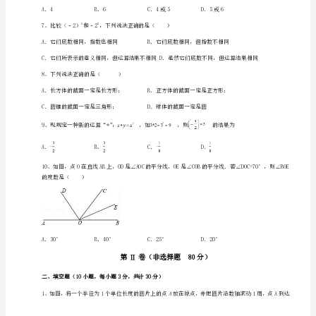
上
册
为（）
期
末
综
合
测
评
专
题