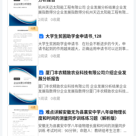
第
杭州天迈太阳能工程有限公司 企业发展分析结果企业发
展指数得分企业发展指数得分杭州天迈太阳能工程有限
8、下列说法正确的是（）
二
公司综合得分说明：企业发展指数根据企业规模、企业
2
阅读
0
收藏
创新、企业风险、企业活力四个维度对企业发展情况进
中
行评
付费
大学生贫困助学金申请书_128
学
大学生贫困助学金申请书 在社会不断进步的今天，申
数
请书起到的作用越来越大，正确运用申请书可以达到事
半功倍的效果。那么相关的申请书到底怎么写呢？以下
2
阅读
0
收藏
学
是小编精心整理的大学生贫困助学金申请书，欢迎阅
读，希望
七
厦门丰农精致农业科技有限公司介绍企业发
展分析报告
年
厦门丰农精致农业科技有限公司 企业发展分析结果企业
级
发展指数得分企业发展指数得分厦门丰农精致农业科技
的度数是（）
有限公司综合得分说明：企业发展指数根据企业规模、
1
阅读
0
收藏
上
企业创新、企业风险、企业活力四个维度对企业发展情
况进
付费
册
难点详解安徽无为县襄安中学八年级物理长
度和时间的测量同步训练练习题（解析版）
期
安徽无为县襄安中学八年级物理长度和时间的测量同步
训练 考试时间：90分钟；命题人：教研组考生注意：
末
1、本卷分第I卷（选择题）和第Ⅱ卷（非选择题）两部