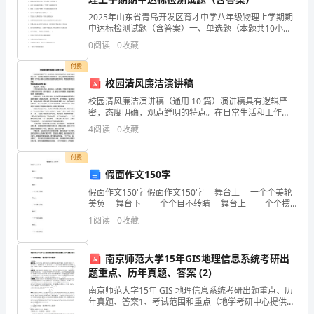
2021
察
解
2025年山东省青岛开发区育才中学八年级物理上学期期
中达标检测试题（含答案）一、单选题（本题共10小
题，每题3分，共30分）1、常见的声现象，能够说明液
析）
0
阅读
0
收藏
体可以传播声音的是（ ）A．雨滴打到雨伞上的“
abc
9、若＜0＜＜，则（）
付费
湖
校园清风廉洁演讲稿
南
校园清风廉洁演讲稿（通用 10 篇）演讲稿具有逻辑严
密，态度明确，观点鲜明的特点。在日常生活和工作
张
中，演讲稿与我们的生活息息相关，怎么写演讲稿才能
4
阅读
0
收藏
避免踩雷呢？以下是小编精心整理的校园清风廉洁演讲
稿，希
家
10、实数2021的相反数是（）
付费
界
假面作文150字
假面作文150字 假面作文150字 舞台上 一个个美轮
市
美奂 舞台下 一个个目不转睛 舞台上 一个个摆
首弄姿 舞台下 一个个恍惚迷离 舞台上 一个个
民
1
阅读
0
收藏
假面飘过
族
南京师范大学15年GIS地理信息系统考研出
二、填空题（10小题，每小题3分，共计30分）
中
题重点、历年真题、答案 (2)
南京师范大学15年 GIS 地理信息系统考研出题重点、历
学
年真题、答案1、考试范围和重点（地学考研中心提供）
考试范围：题型方面：从 07 年开始，题型一直均为名词