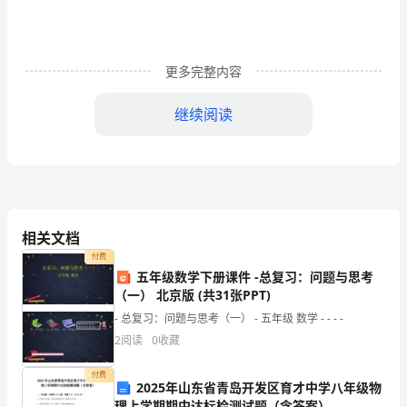
数
定
更多完整内容
向
继续阅读
测
mn
试
试
相关文档
题
付费
五年级数学下册课件 -总复习：问题与思考
7、实数的倒数是（）
（含
（一） 北京版 (共31张PPT)
- 总复习：问题与思考（一） - 五年级 数学 - - - -
答
2
阅读
0
收藏
案
付费
2025年山东省青岛开发区育才中学八年级物
理上学期期中达标检测试题（含答案）