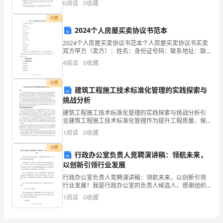
数
6
阅读
0
收藏
解释和论述题两种题型，名词解释一般为 6
付费
学
QB
2024个人房屋买卖协议书范本
七
tPQt
为，当点与点的距离为10时，则＝_____．
2024个人房屋买卖协议书范本个人房屋买卖协议书买卖
双方甲方（卖方）：姓名：身份证号码：联系地址：联
年
系电话：乙方（买方）：姓名：身份证号码：联系地
4
阅读
0
收藏
xy
3
址：联系电话：鉴于甲方是上述房屋的合法所有人，并
级
具有出
付费
建筑工程施工技术标准化管理的实践探索与
上
挑战分析
册
建筑工程施工技术标准化管理的实践探索与挑战分析引
言建筑工程施工技术标准化管理作为提升工程质量、保
有
障施工安全、优化资源配置的核心手段，已成为行业转
1
阅读
0
收藏
型升级的关键议题。在建筑产业数字化、智能化加速推
理
进的背景
付费
行政办公室负责人竞聘演讲稿：领航未来，
数
以创新引领行业发展
定
行政办公室负责人竞聘演讲稿：领航未来，以创新引领
行业发展！我是行政办公室的负责人候选人，感谢组织
给我这个机会，让我来向大家展示我的竞聘演讲。让我
向
1
阅读
0
收藏
们回顾一下过去的几年，我们行政办公室取得了哪些成
就。从“
测