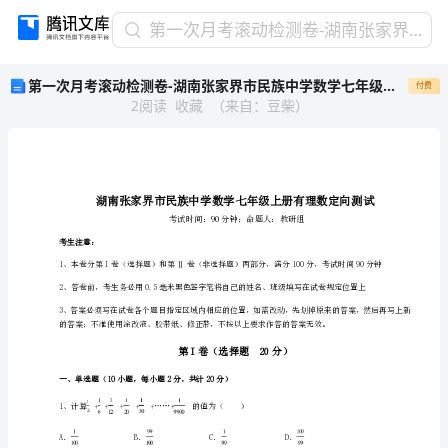
第
第一次月考滚动检测卷-湖南张家界市民族中学数学七年级上册有理数定向测试试题（含答案解析）
一
第一次月考滚动检测卷-湖南张家界市民族中学数学七年级上册有理数定向测试试题（含答案解析）
付费
次
2
阅读
收藏
（
来自
：
豆柴
）
月
考
滚
动
检
测
卷-
考生注意：