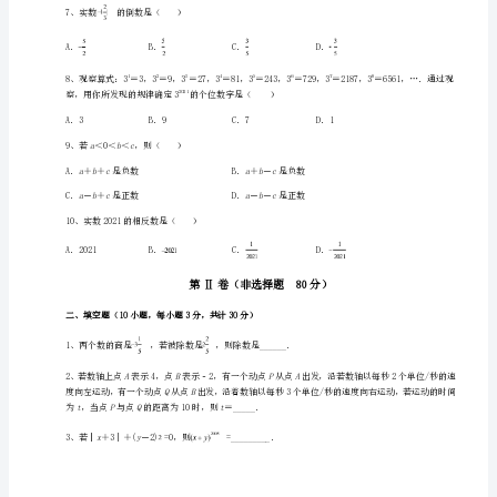
学
数
3、﹣2022的相反数是（）
学
七
年
4、下列计算结果为0的是（）
级
上
5、﹣2021的相反数是（）
册
有
理