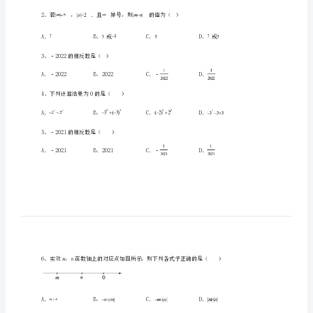
湖
南
张
家
界
一、单选题（10小题，每小题2分，共计20分）
市
1、计算++++
民
族
中