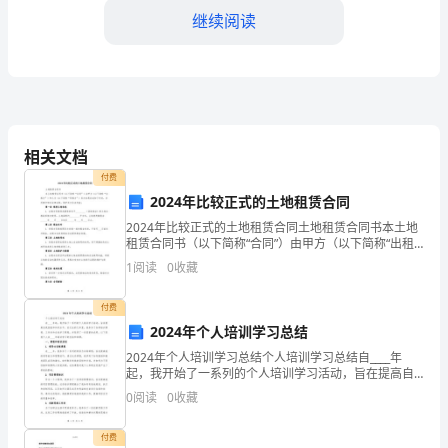
背
继续阅读
景
概
述
煤
相关文档
矿
付费
2024年比较正式的土地租赁合同
是
2024年比较正式的土地租赁合同土地租赁合同书本土地
我
租赁合同书（以下简称“合同”）由甲方（以下简称“出租
方”）和乙方（以下简称“承租方”）双方自愿达成如下约
1
阅读
0
收藏
定，共同遵守相关法律法规，维护双方合法权益：
国
付费
重
伍。
2024年个人培训学习总结
要
2024年个人培训学习总结个人培训学习总结自____年
起，我开始了一系列的个人培训学习活动，旨在提高自
的
我技能和知识水平。在过去的几年里，我参加了各种培
0
阅读
0
收藏
训课程、工作坊和在线学习课程，并取得了一些显著的
能
成
付费