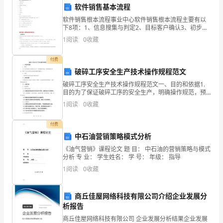
业素质和创新能力。
源
软件销售基本流程
软件销售根本流程事业中心软件销售根本流程主要有以
资
下8项：1、信息搜集与判定2、目标客户确认3、初步接
洽〔含分析与执行〕4、面谈5、产品展示6、合作缔结
源，
1
阅读
0
收藏
7、安装和培训8、回款现将上述8个
然
提高他们的教学能力和教育意识。
付费
破碎工序安全生产技术操作规程范文
而，
破碎工序安全生产技术操作规程范文一、目的和依据1.
煤
目的为了保证破碎工序的安全生产，明确操作规范，预
防事故的发生，保护人员生命安全和设备设施的完整
1
阅读
0
收藏
矿
性。2. 依据（列举相关法律法规和规范标准）二、适用
工作积极性和教学质量。
范
安
付费
中石油营销策略模式分析
全
《油气营销》课程论文 题 目： 中石油的营销策略与模式
分析 专 业： 学生姓名： 学 号： 年级： 指导
事
1
阅读
0
收藏
全培训教师队伍建设水平。
故
频
商丘佳屋网络科技有限公司介绍企业发展分
析报告
发，
商丘佳屋网络科技有限公司 企业发展分析结果企业发展