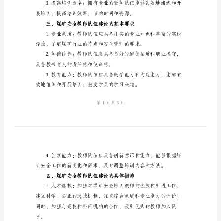
队
伍
建
设
本。
范
本
加
强
煤
矿
安