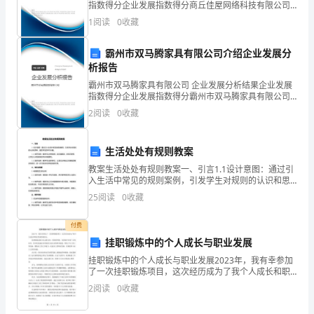
指数得分企业发展指数得分商丘佳屋网络科技有限公司
给
综合得分说明：企业发展指数根据企业规模、企业创
1
阅读
0
收藏
新、企业风险、企业活力四个维度对企业发展情况进行
矿
评价。
霸州市双马腾家具有限公司介绍企业发展分
工
析报告
生
霸州市双马腾家具有限公司 企业发展分析结果企业发展
指数得分企业发展指数得分霸州市双马腾家具有限公司
命
综合得分说明：企业发展指数根据企业规模、企业创
2
阅读
0
收藏
新、企业风险、企业活力四个维度对企业发展情况进行
评价。
和
生活处处有规则教案
财
教案生活处处有规则教案一、引言1.1设计意图：通过引
产
入生活中常见的规则案例，引发学生对规则的认识和思
考，激发学生的学习兴趣。1.1.1细节说明：教师可以举
25
阅读
0
收藏
例说明，如交通规则、学校纪律等，让学生认识到
安
付费
全
挂职锻炼中的个人成长与职业发展
带
挂职锻炼中的个人成长与职业发展2023年，我有幸参加
了一次挂职锻炼项目，这次经历成为了我个人成长和职
来
业发展的转折点。挂职锻炼是现今社会推行的一项重要
2
阅读
0
收藏
举措，在职场中有着广泛的应用。其本质是通过向其他
巨
部门