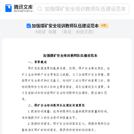
加
加强煤矿安全培训教师队伍建设范本
强
加强煤矿安全培训教师队伍建设范本
付费
煤
4
阅读
收藏
（
来自
：
尚阅文库
）
矿
安
全
培
训
教
一、背景概述
师