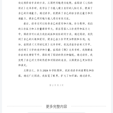
人
读
书
心
得
体
会
作
为
2024
年
学
校
更多完整内容