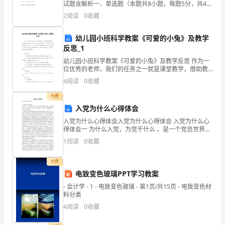
试题含解析一、单选题（本题共8小题，每题5分，共40
成
分）1、已知点 QUOTE 是角 QUOTE 的终边上一点，则
2
阅读
0
收藏
QUOTE （）A. QU
为
幼儿园小班科学教案《可爱的小兔》及教学
了
反思_1
幼儿园小班科学教案《可爱的小兔》及教学反思 作为一
稀
位优秀的老师，我们的任务之一就是课堂教学，借助教
学反思我们可以学习到很多讲课技巧，来参考自己需要
缺
4
阅读
0
收藏
的教学反思吧！以下是小编精心整理的幼儿园小班科学
的
付费
入党为什么心得体会
资
入党为什么心得体会入党为什么心得体会 入党为什么心
得体会一 为什么入党，为党干什么 ，是一个党员世界
源，
观、人生观、价值观的集中反映。经过前几天的学习及
1
阅读
0
收藏
认真思考，我对这个问题感悟加深、思想有了新的提
而
高。
付费
我
电致变色玻璃PPT学习教案
们
- 会计学 - 1 - 电致变色玻璃 - 第1页/共15页 - 电致变色材
料分类
教
4
阅读
0
收藏
师