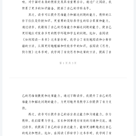
心
得
体
会
2024
年
学
校
教
师
个