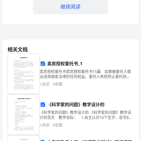
教
继续阅读
师，
我
深
感
相关文档
持。
读
卖房授权委托书_1
书
卖房授权委托书卖房授权委托书15篇 如果被委托人做
出违背国家法律的任何权益，委托人有权终止委托协
的
议。在办理事务和工作生活中，在处理事务上需要使用
1
阅读
0
收藏
委托书的情况越来越多，怎么写委托书才能避免踩雷
重
呢？下
要
《科学家的问题》教学设计的
性
《科学家的问题》教学设计的 《科学家的问题》教学设
计的范文 教学目标： 1.自主认识10个生字，会写8个
和
字。 2.正确、流利、有感情地朗读课文。 3.了解课文
1
阅读
0
收藏
内容，学会联系上下文，体
价