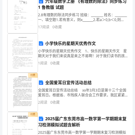
六年级数学上册 《有理数的除法》同步练习
值。
1 鲁教版 试题
在
2.8有理数的除法同步练习 班级：________ 姓名：________
一、填空题1.若有意义，则x_______2.若a＞0,b＜0,则
这
_______0,ab_______0.3.(－4
17
阅读
0
收藏
个
小学快乐的星期天优秀作文
信
小学快乐的星期天优秀作文 1、快乐的星期天作文 星
期天对于我们来说真是来之不易啊！对于我们读书的孩
息
子是这样认为的，星期天给了我们一个放松的机会。有
1
阅读
0
收藏
了星期天，我们有了自由。有了星期天，我们有了快
爆
乐。
付费
炸
全国爱耳日宣传活动总结
的
全国爱耳日宣传活动总结 xx年3月3日是第十三个全国
爱耳日。根据省、市残疾人联合会工作要求，我区紧紧
时
围绕“正确使用助听器”这一主题，开展了一系列宣传教育
2
阅读
0
收藏
活动。活动开展深入扎实，得到了社会和公众的广
代，
付费
和满足。
2025届广东东莞市高一数学第一学期期末复
读
习检测模拟试题含解析
书
2025届广东东莞市高一数学第一学期期末复习检测模拟