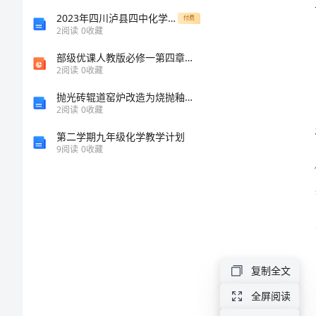
范
2023年四川泸县四中化学九年级上册期中达标测试
付费
2
阅读
0
收藏
文
部级优课人教版必修一第四章第一节用牛顿运动定律解决问题（一）(共16张PPT)
2
阅读
0
收藏
旅
抛光砖辊道窑炉改造为烧抛釉砖窑炉的注意事项
行
2
阅读
0
收藏
额。
社
第二学期九年级化学教学计划
9
阅读
0
收藏
2024
年
度
工
作
复制全文
总
全屏阅读
结