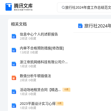
旅
行
相关文档
旅行社202
社
信息中心个人的述职报告
2024
2
阅读
0
收藏
年
内审不合格预防措施[修改版]
13
阅读
0
收藏
度
浙江帝凯网络科技有限公司介绍企业发展分析报告
1
阅读
0
收藏
工
数值分析牛顿插值法
2
阅读
0
收藏
作
活动场地租赁合同【精选模板】
付费
总
1
阅读
0
收藏
的业绩。
2023平面设计实习心得
付费
结
1
阅读
0
收藏