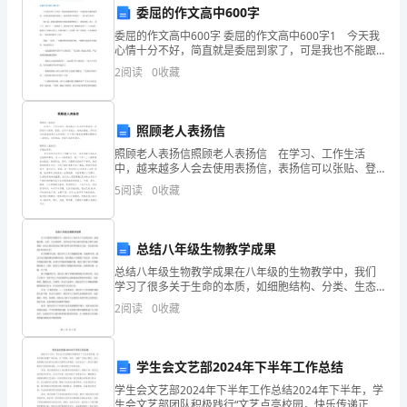
案。
委屈的作文高中600字
交
委屈的作文高中600字 委屈的作文高中600字1 今天我
2.新能源应用统计
心情十分不好，简直就是委屈到家了，可是我也不能跟
通
老师说，因为就是被老师误解了。我真是哑巴吃黄连
2
阅读
0
收藏
——有苦说不出呀! 刚上课，我前面的那位同学就
运
输
照顾老人表扬信
照顾老人表扬信照顾老人表扬信 在学习、工作生活
业
中，越来越多人会去使用表扬信，表扬信可以张贴、登
报，也可以在电台、电视台播放。你所见过的表扬信是
5
阅读
0
收藏
是
什么样的呢？以下是小编收集整理的照顾老人表扬信，
数据支持。
欢迎阅
国
五、运输效益统计
总结八年级生物教学成果
家
总结八年级生物教学成果在八年级的生物教学中，我们
1.运输效率统计
经
学习了很多关于生命的本质，如细胞结构、分类、生态
系统等。这些知识不仅让我们更好地了解生命的奥秘，
2
阅读
0
收藏
而且让我们更好地了解人体和自然界的相互关系，从而
济
更好地保
发
学生会文艺部2024年下半年工作总结
展
学生会文艺部2024年下半年工作总结2024年下半年，学
生会文艺部团队积极践行“文艺点亮校园，快乐传递正能