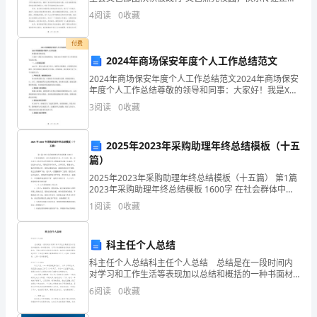
的
量”的宗旨，以“创意、协作、成就”为核心理念，充分发
4
阅读
0
收藏
挥团队成员的专业特长与团结合作精神，成功完
2.运输安全统计
重
付费
要
2024年商场保安年度个人工作总结范文
2024年商场保安年度个人工作总结范文2024年商场保安
组
年度个人工作总结尊敬的领导和同事：大家好！我是XXX
商场的保安，现就2024年度的个人工作进行综合总结汇
成
3
阅读
0
收藏
报。一、工作情况回顾2024年，我全力投
部
2025年2023年采购助理年终总结模板（十五
分，
篇）
2025年2023年采购助理年终总结模板（十五篇） 第1篇
对
2023年采购助理年终总结模板 1600字 在社会群体中，
没有人能独自生存，在公司也一样，没有多少工作是可
于
1
阅读
0
收藏
以
国
科主任个人总结
家
科主任个人总结科主任个人总结 总结是在一段时间内
对学习和工作生活等表现加以总结和概括的一种书面材
经
料，它可以有效锻炼我们的语言组织能力，不妨让我们
6
阅读
0
收藏
认真地完成总结吧。如何把总结做到重点突出呢？下面
济
是