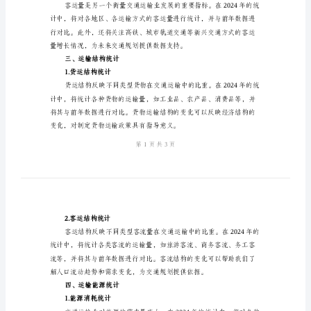
计
方
案
进行统计分析。
2024
二、运输总量统计
年
1.货运量统计
交
通
运
输
度和方向。
业
2.客运量统计
经
济