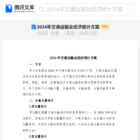
2024
2024年交通运输业经济统计方案
年
2024年交通运输业经济统计方案
付费
交
5
阅读
收藏
（
来自
：
尚阅文库
）
通
运
输
业
经
济
一、引言
统