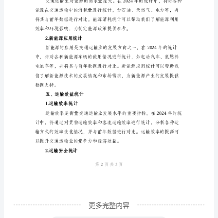
统
计
方
三、运输结构统计
案
1.货运结构统计
一、
引
言
本
文
旨
在
提
更多完整内容