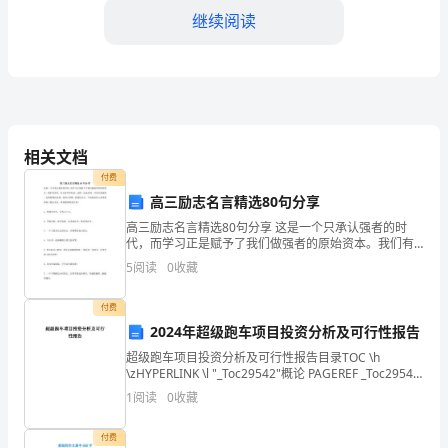
出
继续阅读
2024
年
2.客运结构统计
交
通
相关文档
运
付费
高三励志名言精选80句分享
输
高三励志名言精选80句分享 这是一个只承认强者的时
业
代，而学习正是赋予了我们做强者的原始资本。我们有
责任，有义务学好知识。过程一定是苦的，可真正的强
5
阅读
0
收藏
经
者一定要耐得住寂寞，受得了煎熬，抗得住压力。下面
四、运输能源统计
就是给
济
付费
1.能源消耗统计
2024年超级跑车项目投资分析及可行性报告
统
超级跑车项目投资分析及可行性报告目录TOC \h
\zHYPERLINK \l "_Toc29542"概论 PAGEREF _Toc29542
计
\h 3HYPERLINK \l "_Toc3153
1
阅读
0
收藏
方
付费