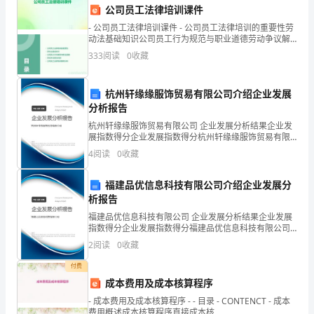
公司员工法律培训课件
节，
- 公司员工法律培训课件 - 公司员工法律培训的重要性劳
也
动法基础知识公司员工行为规范与职业道德劳动争议解
决机制公司员工法律培训案例分析 - cont
333
阅读
0
收藏
是
努力奋斗。
我
杭州轩缘缘服饰贸易有限公司介绍企业发展
分析报告
们
杭州轩缘缘服饰贸易有限公司 企业发展分析结果企业发
的心情一起迎接这个特别的日子！
的
展指数得分企业发展指数得分杭州轩缘缘服饰贸易有限
公司综合得分说明：企业发展指数根据企业规模、企业
4
阅读
0
收藏
创新、企业风险、企业活力四个维度对企业发展情况进
盛
谢谢大家！祝大家六一快乐！
行评
福建品优信息科技有限公司介绍企业发展分
大
析报告
汇
福建品优信息科技有限公司 企业发展分析结果企业发展
指数得分企业发展指数得分福建品优信息科技有限公司
演
综合得分说明：企业发展指数根据企业规模、企业创
2
阅读
0
收藏
新、企业风险、企业活力四个维度对企业发展情况进行
开
评价。
付费
成本费用及成本核算程序
幕
- 成本费用及成本核算程序 - - 目录 - CONTENCT - 成本
式。
费用概述成本核算程序直接成本核