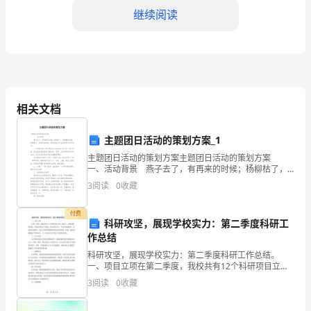
一
继续阅读
个
特
别
的
相关文档
日
主题团日活动的策划方案_1
子，
主题团日活动的策划方案主题团日活动的策划方案
一、活动背景 燕子去了，有再来的时候；杨柳枯了，
六
有再青的时候；桃花谢了，有再开的时候。但我们的大
3
阅读
0
收藏
学生活呢却不可以重来。 三年悄然而逝，如今的我
一
付费
科研攻坚，展现学校实力：第二季度科研工
国
作总结
际
科研攻坚，展现学校实力：第二季度科研工作总结。
让我们的小小世界更加美好。
一、项目立项在第二季度，我校共有12个科研项目立
儿
项，涵盖了、纳米材料、新能源、生物医药等多个领
3
阅读
0
收藏
域。在这些项目中，不仅有基础研究，还包括应用研
究，突出了研究
童