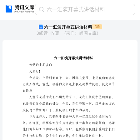
六
六一汇演开幕式讲话材料
一
六一汇演开幕式讲话材料
付费
汇
3
阅读
收藏
（
来自
：
尚阅文库
）
演
开
幕
式
讲
话
亲爱的小朋友们：
材
大家好！