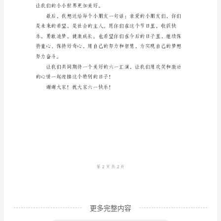
亲
爱
的
小
刻！
朋
友
们：
大
的关爱和教育。
家
好！
今
天
更多完整内容
是