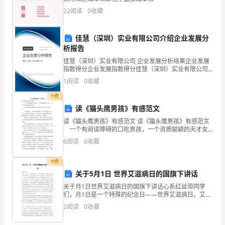
22
阅读
0
收藏
首
先，
佳慧（深圳）实业有限公司介绍企业发展分
析报告
我
佳慧（深圳）实业有限公司 企业发展分析结果企业发展
要
指数得分企业发展指数得分佳慧（深圳）实业有限公司
综合得分说明：企业发展指数根据企业规模、企业创
1
阅读
0
收藏
向
新、企业风险、企业活力四个维度对企业发展情况进行
评价。
付费
大
读《猫头鹰男孩》有感范文
家
读《猫头鹰男孩》有感范文 读《猫头鹰男孩》有感范文
一个有阅读障碍的口吃男孩，一个资质聪颖的天才女
送
孩，一只归于野生山林的猫头鹰…… 一段纯真的友谊就
6
阅读
0
收藏
此萌发，也让他们学会何谓“真实的具有”！
上
付费
我
关于5月1日 世界艾滋病日的国旗下讲话
关于月1日世界艾滋病日的国旗下讲话心系红丝带同学
最
们，月1日是一个特殊的纪念日——世界艾滋病日。艾滋
病是目前危害人类最严重的疾病，全世界都在关注艾滋
2
阅读
0
收藏
诚
病，关注艾滋病人，并用红丝带作为象征。因此，每当
我们