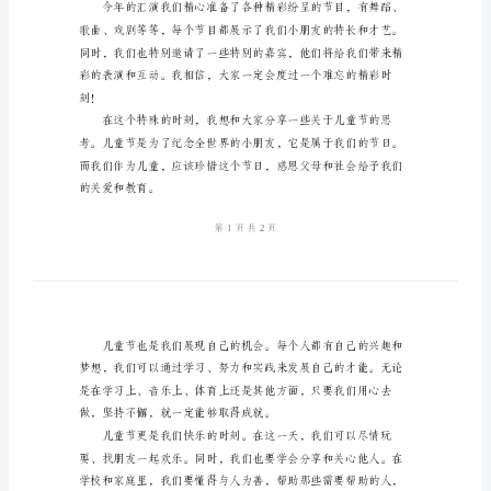
料
六
日快乐！
一
汇
演
开
幕
式
讲
话
材
料