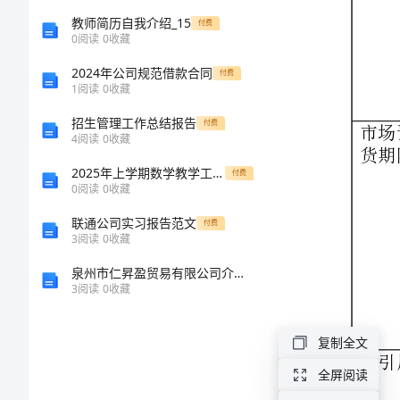
(
议
教师简历自我介绍_15
付费
0
阅读
0
收藏
书
2024年公司规范借款合同
付费
1
阅读
0
收藏
有
招生管理工作总结报告
付费
限
4
阅读
0
收藏
公
2025年上学期数学教学工作总结
付费
0
阅读
0
收藏
司
可引用
联通公司实习报告范文
产
付费
3
阅读
0
收藏
品
泉州市仁昇盈贸易有限公司介绍企业发展分析报告
开
3
阅读
0
收藏
发
复制全文
项
全屏阅读
目