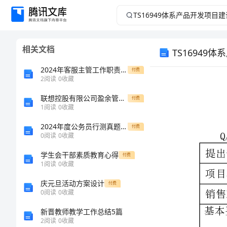
TS16949
体
相关文档
TS16949
系
2024年客服主管工作职责说明书
付费
产
2
阅读
0
收藏
品
联想控股有限公司盈余管理问题的研究
付费
1
阅读
0
收藏
提出部门
开
2024年度公务员行测真题及言语理解与表达能力含答案（基础题）
付费
0
阅读
0
收藏
项目名称
发
销售对象
学生会干部素质教育心得
付费
1
阅读
0
收藏
项
庆元旦活动方案设计
付费
目
0
阅读
0
收藏
新晋教师教学工作总结5篇
建
2
阅读
0
收藏